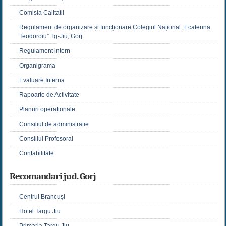
Comisia Calitatii
Regulament de organizare și funcționare Colegiul Național „Ecaterina
Teodoroiu” Tg-Jiu, Gorj
Regulament intern
Organigrama
Evaluare Interna
Rapoarte de Activitate
Planuri operaționale
Consiliul de administratie
Consiliul Profesoral
Contabilitate
Recomandari jud. Gorj
Centrul Brancuși
Hotel Targu Jiu
Primaria Targu Jiu