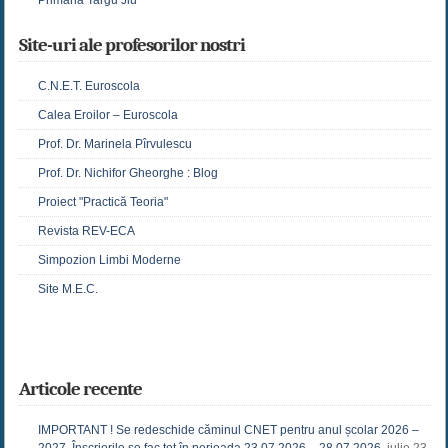
Site-uri ale profesorilor nostri
C.N.E.T. Euroscola
Calea Eroilor – Euroscola
Prof. Dr. Marinela Pîrvulescu
Prof. Dr. Nichifor Gheorghe : Blog
Proiect "Practică Teoria"
Revista REV-ECA
Simpozion Limbi Moderne
Site M.E.C.
Articole recente
IMPORTANT ! Se redeschide căminul CNET pentru anul școlar 2026 –
2027. Înscrierile se fac tot în perioada 23.07.2026 – 28.07.2026.
iulie 23,