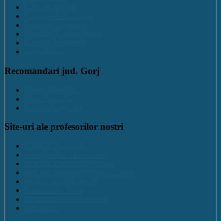
Evaluare Interna
Rapoarte de Activitate
Planuri operaționale
Consiliul de administratie
Consiliul Profesoral
Contabilitate
Recomandari jud. Gorj
Centrul Brancuși
Hotel Targu Jiu
Primaria Targu Jiu
Site-uri ale profesorilor nostri
C.N.E.T. Euroscola
Calea Eroilor – Euroscola
Prof. Dr. Marinela Pîrvulescu
Prof. Dr. Nichifor Gheorghe : Blog
Proiect "Practică Teoria"
Revista REV-ECA
Simpozion Limbi Moderne
Site M.E.C.