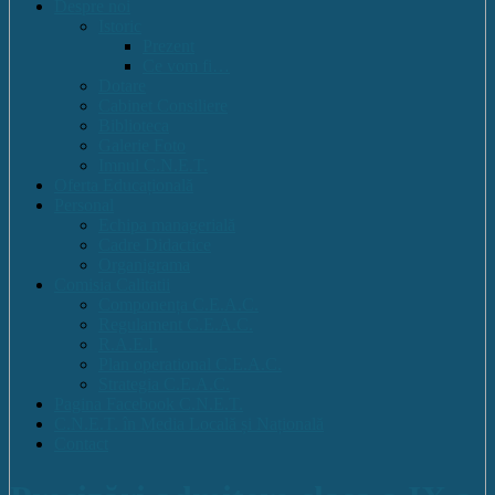
Despre noi
Istoric
Prezent
Ce vom fi…
Dotare
Cabinet Consiliere
Biblioteca
Galerie Foto
Imnul C.N.E.T.
Oferta Educațională
Personal
Echipa managerială
Cadre Didactice
Organigrama
Comisia Calitatii
Componența C.E.A.C.
Regulament C.E.A.C.
R.A.E.I.
Plan operational C.E.A.C.
Strategia C.E.A.C.
Pagina Facebook C.N.E.T.
C.N.E.T. în Media Locală și Națională
Contact