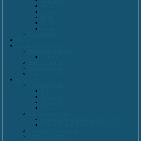
Limbi straine
Matematica
Geografie
Istorie
Desen
Muzica
Cărti Publicate
Noutati
Proiecte si parteneriate
Parteneriate Nationale
Euroscola
Proiecte Europene
Proiecte Comenius
Proiecte Erasmus +
Performante
Olimpiade Scolare
2021-2022
2014-2015
2013-2014
2009-2010
Concursuri Nationale
Concursul național Franglais 2023-2024
Concursul național Franglais 2024-2025
Concursuri Internationale
Competitii Sportive