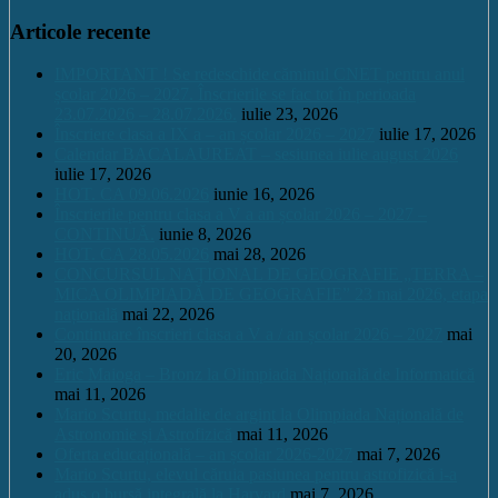
Articole recente
IMPORTANT ! Se redeschide căminul CNET pentru anul
școlar 2026 – 2027. Înscrierile se fac tot în perioada
23.07.2026 – 28.07.2026.
iulie 23, 2026
Înscriere clasa a IX a – an școlar 2026 – 2027
iulie 17, 2026
Calendar BACALAUREAT – sesiunea iulie august 2026
iulie 17, 2026
HOT. CA 09.06.2026
iunie 16, 2026
Înscrierile pentru clasa a V a an școlar 2026 – 2027 –
CONTINUĂ.
iunie 8, 2026
HOT. CA 28.05.2026
mai 28, 2026
CONCURSUL NAŢIONAL DE GEOGRAFIE „TERRA –
MICA OLIMPIADĂ DE GEOGRAFIE” 23 mai 2026, etapa
națională
mai 22, 2026
Continuare înscrieri clasa a V a / an școlar 2026 – 2027
mai
20, 2026
Eric Maioga – Bronz la Olimpiada Națională de Informatică
mai 11, 2026
Mario Scurtu, medalie de argint la Olimpiada Națională de
Astronomie și Astrofizică
mai 11, 2026
Oferta educațională – an școlar 2026-2027
mai 7, 2026
Mario Scurtu, elevul căruia pasiunea pentru astrofizică i-a
adus o bursă integrală la Harvard
mai 7, 2026