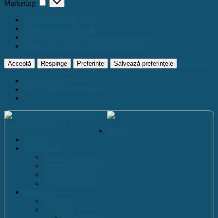
Marketing
Administrează opțiunile
Administrează serviciile
Administrează vânzătorii {vendor_count}
Citește mai multe despre aceste scopuri
Preferințe
Acceptă
Respinge
Preferințe
Salvează preferințele
Cookie Policy
Politica de confidențialitate
Acasă
Anunturi
Evenimente
Actiuni Umanitare
Activitati Educative
Cultural Artistice
Proiecte Ecologice
Materiale
Dirigentie
Discipline