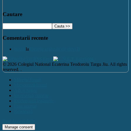
Cautare
Comentarii recente
nutzu
la
Desene realizate de elevi II
© 2026 Colegiul National Ecaterina Teodoroiu Targu Jiu. All rights
reserved. .
Mărește fontul
Micșorează fontul
Alb și negru
Inversează culorile
Evidențiază legăturile
Font normal
Resetează
Real Accessability
Manage consent