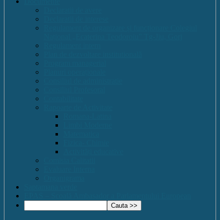
Documente
Declaratii de avere
Declaratii de interese
Regulament de organizare și funcționare Colegiul
Național „Ecaterina Teodoroiu” Tg-Jiu, Gorj
Regulament intern
Plan de dezvoltare institutională
Program managerial
Planuri operaționale
Consiliul de administratie
Consiliul Profesoral
Contabilitate
Rapoarte de Activitate
Romana-Latina
Limbi Moderne
Matematica
Fizica- Chimie
Activități educative
Comisia Calitatii
Evaluare Interna
Organigrama
Saptamana verde
EPAS – Scoală Ambasador a Parlamentului European