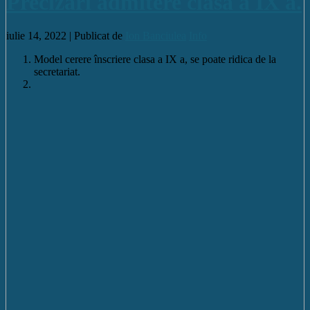
Precizări admitere clasa a IX a.
iulie 14, 2022 |
Publicat de
Ion Banciulea
Info
Model cerere înscriere clasa a IX a, se poate ridica de la
secretariat.