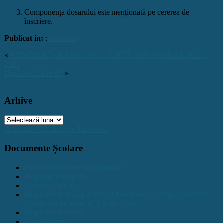
Componența dosarului este menționată pe cererea de
înscriere.
Publicat in:
:
Anunturi
«
ADMITERE CLASA a IX a – CNET – AN ȘCOLAR 2022 –
2023
Hotărâre CA nr.65
»
Arhive
Arhive
Activitate C.N.E.T. pe Facebook
Documente Școlare
Plan de dezvoltare institutională
Program managerial
Comisia Calitatii
Regulament de organizare și funcționare Colegiul Național
„Ecaterina Teodoroiu” Tg-Jiu, Gorj
Regulament intern
Organigrama