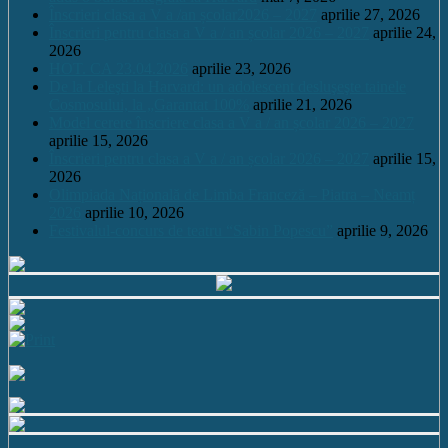
Înscrieri clasa a V a /an școlar2026 – 2027
aprilie 27, 2026
Înscrieri pentru clasa a V a / an școlar 2026 – 2027
aprilie 24,
2026
HOT. CA 23.04.2026
aprilie 23, 2026
De la Leleşti la Harvard: un adolescent desluşeşte tainele
Cosmosului, la „Garantat 100%
aprilie 21, 2026
Model cerere înscriere clasa a V a / an școlar 2026 – 2027
aprilie 15, 2026
Înscrieri pentru clasa a V a / an școlar 2026 – 2027
aprilie 15,
2026
Olimpiada Națională de Limba Franceză – Piatra – Neamț
2026
aprilie 10, 2026
Festivalul-concurs de teatru “Sabin Popescu”
aprilie 9, 2026