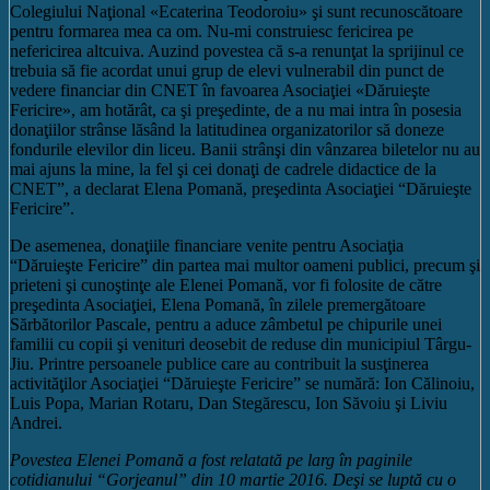
Colegiului Naţional «Ecaterina Teodoroiu» şi sunt recunoscătoare
pentru formarea mea ca om. Nu-mi construiesc fericirea pe
nefericirea altcuiva. Auzind povestea că s-a renunţat la sprijinul ce
trebuia să fie acordat unui grup de elevi vulnerabil din punct de
vedere financiar din CNET în favoarea Asociaţiei «Dăruieşte
Fericire», am hotărât, ca şi preşedinte, de a nu mai intra în posesia
donaţiilor strânse lăsând la latitudinea organizatorilor să doneze
fondurile elevilor din liceu. Banii strânşi din vânzarea biletelor nu au
mai ajuns la mine, la fel şi cei donaţi de cadrele didactice de la
CNET”, a declarat Elena Pomană, preşedinta Asociaţiei “Dăruieşte
Fericire”.
De asemenea, donaţiile financiare venite pentru Asociaţia
“Dăruieşte Fericire” din partea mai multor oameni publici, precum şi
prieteni şi cunoştinţe ale Elenei Pomană, vor fi folosite de către
preşedinta Asociaţiei, Elena Pomană, în zilele premergătoare
Sărbătorilor Pascale, pentru a aduce zâmbetul pe chipurile unei
familii cu copii şi venituri deosebit de reduse din municipiul Târgu-
Jiu. Printre persoanele publice care au contribuit la susţinerea
activităţilor Asociaţiei “Dăruieşte Fericire” se numără: Ion Călinoiu,
Luis Popa, Marian Rotaru, Dan Stegărescu, Ion Săvoiu şi Liviu
Andrei.
Povestea Elenei Pomană a fost relatată pe larg în paginile
cotidianului “Gorjeanul” din 10 martie 2016. Deşi se luptă cu o