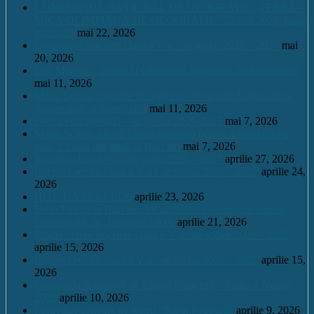
CONCURSUL NAŢIONAL DE GEOGRAFIE „TERRA –
MICA OLIMPIADĂ DE GEOGRAFIE” 23 mai 2026, etapa
națională
mai 22, 2026
Continuare înscrieri clasa a V a / an școlar 2026 – 2027
mai
20, 2026
Eric Maioga – Bronz la Olimpiada Națională de Informatică
mai 11, 2026
Mario Scurtu, medalie de argint la Olimpiada Națională de
Astronomie și Astrofizică
mai 11, 2026
Oferta educațională – an școlar 2026-2027
mai 7, 2026
Mario Scurtu, elevul căruia pasiunea pentru astrofizică i-a
adus o bursă integrală la Harvard
mai 7, 2026
Înscrieri clasa a V a /an școlar2026 – 2027
aprilie 27, 2026
Înscrieri pentru clasa a V a / an școlar 2026 – 2027
aprilie 24,
2026
HOT. CA 23.04.2026
aprilie 23, 2026
De la Leleşti la Harvard: un adolescent desluşeşte tainele
Cosmosului, la „Garantat 100%
aprilie 21, 2026
Model cerere înscriere clasa a V a / an școlar 2026 – 2027
aprilie 15, 2026
Înscrieri pentru clasa a V a / an școlar 2026 – 2027
aprilie 15,
2026
Olimpiada Națională de Limba Franceză – Piatra – Neamț
2026
aprilie 10, 2026
Festivalul-concurs de teatru “Sabin Popescu”
aprilie 9, 2026