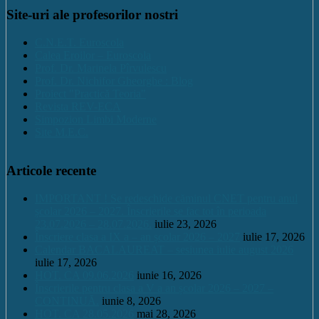
Site-uri ale profesorilor nostri
C.N.E.T. Euroscola
Calea Eroilor – Euroscola
Prof. Dr. Marinela Pîrvulescu
Prof. Dr. Nichifor Gheorghe : Blog
Proiect "Practică Teoria"
Revista REV-ECA
Simpozion Limbi Moderne
Site M.E.C.
Articole recente
IMPORTANT ! Se redeschide căminul CNET pentru anul
școlar 2026 – 2027. Înscrierile se fac tot în perioada
23.07.2026 – 28.07.2026.
iulie 23, 2026
Înscriere clasa a IX a – an școlar 2026 – 2027
iulie 17, 2026
Calendar BACALAUREAT – sesiunea iulie august 2026
iulie 17, 2026
HOT. CA 09.06.2026
iunie 16, 2026
Înscrierile pentru clasa a V a an școlar 2026 – 2027 –
CONTINUĂ.
iunie 8, 2026
HOT. CA 28.05.2026
mai 28, 2026