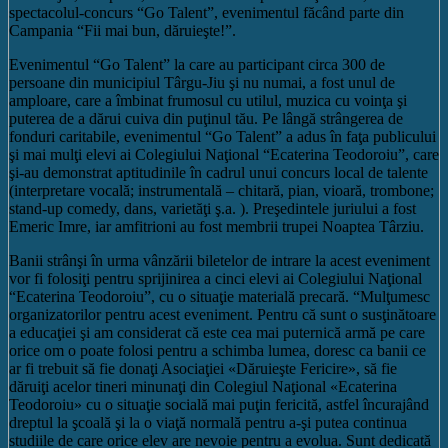
spectacolul-concurs “Go Talent”, evenimentul făcând parte din
Campania “Fii mai bun, dăruieşte!”.
Evenimentul “Go Talent” la care au participant circa 300 de
persoane din municipiul Târgu-Jiu şi nu numai, a fost unul de
amploare, care a îmbinat frumosul cu utilul, muzica cu voinţa şi
puterea de a dărui cuiva din puţinul tău. Pe lângă strângerea de
fonduri caritabile, evenimentul “Go Talent” a adus în faţa publicului
şi mai mulţi elevi ai Colegiului Naţional “Ecaterina Teodoroiu”, care
şi-au demonstrat aptitudinile în cadrul unui concurs local de talente
(interpretare vocală; instrumentală – chitară, pian, vioară, trombone;
stand-up comedy, dans, varietăţi ş.a. ). Preşedintele juriului a fost
Emeric Imre, iar amfitrioni au fost membrii trupei Noaptea Târziu.
Banii strânşi în urma vânzării biletelor de intrare la acest eveniment
vor fi folosiţi pentru sprijinirea a cinci elevi ai Colegiului Naţional
“Ecaterina Teodoroiu”, cu o situaţie materială precară. “Mulţumesc
organizatorilor pentru acest eveniment. Pentru că sunt o susţinătoare
a educaţiei şi am considerat că este cea mai puternică armă pe care
orice om o poate folosi pentru a schimba lumea, doresc ca banii ce
ar fi trebuit să fie donaţi Asociaţiei «Dăruieşte Fericire», să fie
dăruiţi acelor tineri minunaţi din Colegiul Naţional «Ecaterina
Teodoroiu» cu o situaţie socială mai puţin fericită, astfel încurajând
dreptul la şcoală şi la o viaţă normală pentru a-şi putea continua
studiile de care orice elev are nevoie pentru a evolua. Sunt dedicată