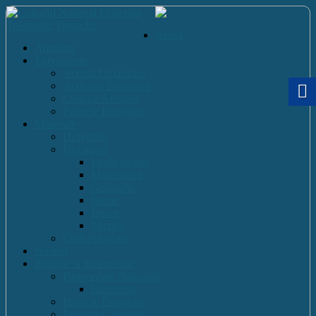
Acasă
Anunturi
Evenimente
Actiuni Umanitare
Activitati Educative
Cultural Artistice
Proiecte Ecologice
Materiale
Dirigentie
Discipline
Limbi straine
Matematica
Geografie
Istorie
Desen
Muzica
Cărti Publicate
Noutati
Proiecte si parteneriate
Parteneriate Nationale
Euroscola
Proiecte Europene
Proiecte Comenius