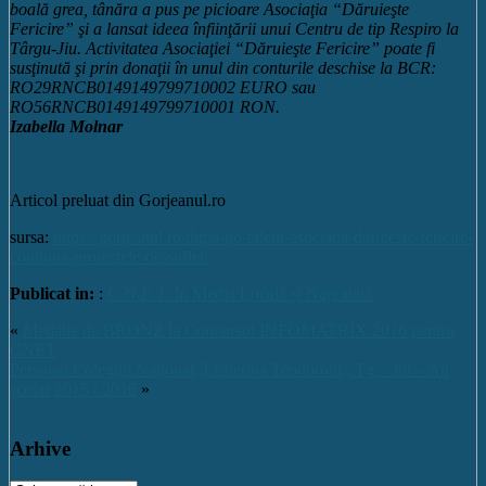
boală grea, tânăra a pus pe picioare Asociaţia “Dăruieşte
Fericire” şi a lansat ideea înfiinţării unui Centru de tip Respiro la
Târgu-Jiu. Activitatea Asociaţiei “Dăruieşte Fericire” poate fi
susţinută şi prin donaţii în unul din conturile deschise la BCR:
RO29RNCB0149149799710002 EURO sau
RO56RNCB0149149799710001 RON.
Izabella Molnar
Articol preluat din Gorjeanul.ro
sursa:
https://gorjeanul.ro/dupa-go-talent-asociatia-daruieste-fericire-
continua-proiectele-de-suflet/
Publicat in:
:
C.N.E.T. în Media Locală și Națională
«
Medalie de BRONZ la Concursul INFOMATRIX 2016 pentru
CNET
Personal Colegiul Național,,Ecaterina Teodoroiu,, Tg – Jiu – An
școlar 2015 / 2016
»
Arhive