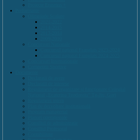
Proiecte Erasmus +
Performante
Olimpiade Scolare
2021-2022
2014-2015
2013-2014
2009-2010
Concursuri Nationale
Concursul național Franglais 2023-2024
Concursul național Franglais 2024-2025
Concursuri Internationale
Competitii Sportive
Documente
Declaratii de avere
Declaratii de interese
Regulament de organizare și funcționare Colegiul
Național „Ecaterina Teodoroiu” Tg-Jiu, Gorj
Regulament intern
Plan de dezvoltare institutională
Program managerial
Planuri operaționale
Consiliul de administratie
Consiliul Profesoral
Contabilitate
Rapoarte de Activitate