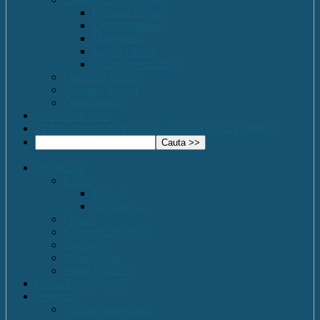
Romana-Latina
Limbi Moderne
Matematica
Fizica- Chimie
Activități educative
Comisia Calitatii
Evaluare Interna
Organigrama
Saptamana verde
EPAS – Scoală Ambasador a Parlamentului European
Despre noi
Istoric
Prezent
Ce vom fi…
Dotare
Cabinet Consiliere
Biblioteca
Galerie Foto
Imnul C.N.E.T.
Oferta Educațională
Personal
Echipa managerială