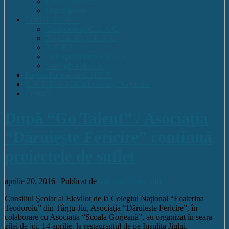
Cadre Didactice
Organigrama
Comisia Calitatii
Componența C.E.A.C.
Regulament C.E.A.C.
R.A.E.I.
Plan operational C.E.A.C.
Strategia C.E.A.C.
Pagina Facebook C.N.E.T.
C.N.E.T. în Media Locală și Națională
Contact
După “Go Talent” / Asociaţia
“Dăruieşte Fericire” continuă
proiectele de suflet
aprilie 20, 2016 |
Publicat de
Valentin Olaru
Info
Consiliul Şcolar al Elevilor de la Colegiul Naţional “Ecaterina
Teodoroiu” din Târgu-Jiu, Asociaţia “Dăruieşte Fericire”, în
colaborare cu Asociaţia “Şcoala Gorjeană”, au organizat în seara
zilei de joi, 14 aprilie, la restaurantul de pe Insuliţa Jiului,