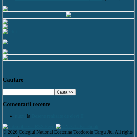
Cautare
Comentarii recente
nutzu
la
Desene realizate de elevi II
© 2026 Colegiul National Ecaterina Teodoroiu Targu Jiu. All rights