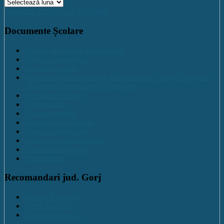
Arhive
Activitate C.N.E.T. pe Facebook
Documente Școlare
Plan de dezvoltare institutională
Program managerial
Comisia Calitatii
Regulament de organizare și funcționare Colegiul Național
„Ecaterina Teodoroiu” Tg-Jiu, Gorj
Regulament intern
Organigrama
Evaluare Interna
Rapoarte de Activitate
Planuri operaționale
Consiliul de administratie
Consiliul Profesoral
Contabilitate
Recomandari jud. Gorj
Centrul Brancuși
Hotel Targu Jiu
Primaria Targu Jiu