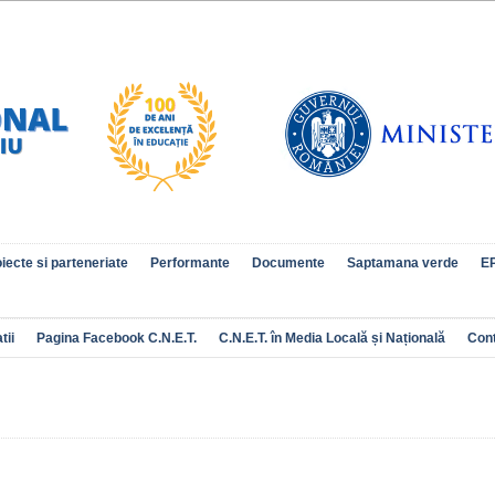
iecte si parteneriate
Performante
Documente
Saptamana verde
EP
tii
Pagina Facebook C.N.E.T.
C.N.E.T. în Media Locală și Națională
Con