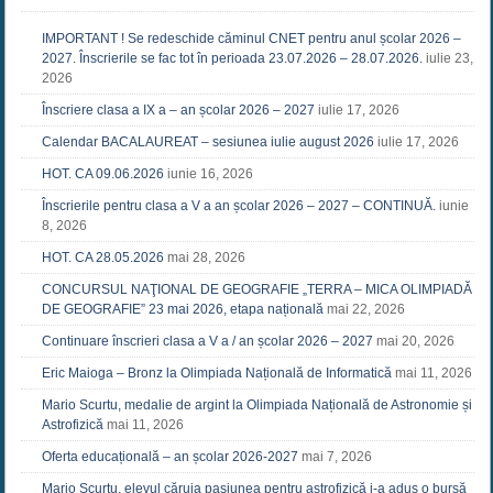
IMPORTANT ! Se redeschide căminul CNET pentru anul școlar 2026 –
2027. Înscrierile se fac tot în perioada 23.07.2026 – 28.07.2026.
iulie 23,
2026
Înscriere clasa a IX a – an școlar 2026 – 2027
iulie 17, 2026
Calendar BACALAUREAT – sesiunea iulie august 2026
iulie 17, 2026
HOT. CA 09.06.2026
iunie 16, 2026
Înscrierile pentru clasa a V a an școlar 2026 – 2027 – CONTINUĂ.
iunie
8, 2026
HOT. CA 28.05.2026
mai 28, 2026
CONCURSUL NAŢIONAL DE GEOGRAFIE „TERRA – MICA OLIMPIADĂ
DE GEOGRAFIE” 23 mai 2026, etapa națională
mai 22, 2026
Continuare înscrieri clasa a V a / an școlar 2026 – 2027
mai 20, 2026
Eric Maioga – Bronz la Olimpiada Națională de Informatică
mai 11, 2026
Mario Scurtu, medalie de argint la Olimpiada Națională de Astronomie și
Astrofizică
mai 11, 2026
Oferta educațională – an școlar 2026-2027
mai 7, 2026
Mario Scurtu, elevul căruia pasiunea pentru astrofizică i-a adus o bursă