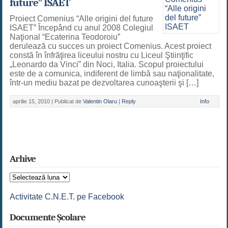
future” ISAET
Proiect Comenius “Alle origini del future
ISAET” Începând cu anul 2008 Colegiul
Naţional “Ecaterina Teodoroiu”
derulează cu succes un proiect Comenius. Acest proiect
constă în înfrăţirea liceului nostru cu Liceul Ştiinţific
„Leonardo da Vinci” din Noci, Italia. Scopul proiectului
este de a comunica, indiferent de limbă sau naţionalitate,
într-un mediu bazat pe dezvoltarea cunoaşterii şi […]
aprilie 15, 2010 |
Publicat de
Valentin Olaru
|
Reply
Info
Arhive
Arhive
Activitate C.N.E.T. pe Facebook
Documente Școlare