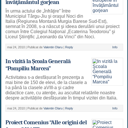
învăţământul gorjean
În urma actului de „înfrăţire” între
Municipiul Târgu-Jiu şi oraşul Noci din
Italia (Regiunea Montană Murgia Barese Sud-Est),
semnat în 2008, s-a născut şi ideea derulării unui proiect
comun între Colegiul Naţional „Ecaterina Teodoroiu” şi
Liceul Ştiinţific „Leonardo da Vinci” din Noci.
mai 24, 2010 |
Publicat de
Valentin Olaru
|
Reply
Info
In vizită la Şcoala Generală
“Pompiliu Marcea”
Activitatea s-a desfășurat în prezenţa a
mai bine de 150 de elevi, de la clasele a
I-a până la clasele aVIII-a şi cadre
didactice care, cu atenţie, au ascultat relatările noastre
despre activitățiile desfășurate în timpul vizitei din Italia.
mai 24, 2010 |
Publicat de
Valentin Olaru
|
Reply
Info
Proiect Comenius “Alle origini del