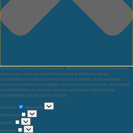
Pentru a oferi cele mai bune experiențe, utilizăm tehnologii precum cookie-urile
pentru a stoca și/sau accesa informații despre dispozitiv. Acordarea
consimțământului pentru aceste tehnologii ne va permite să prelucrăm date
precum comportamentul de navigare sau ID-uri unice pe acest site. Neacordarea
consimțământului sau retragerea acestuia poate afecta negativ anumite
funcționalități și caracteristici ale site-ului.
Functional
Functional
Mereu activ
Preferences
Preferences
Statistici
Statistici
Marketing
Marketing