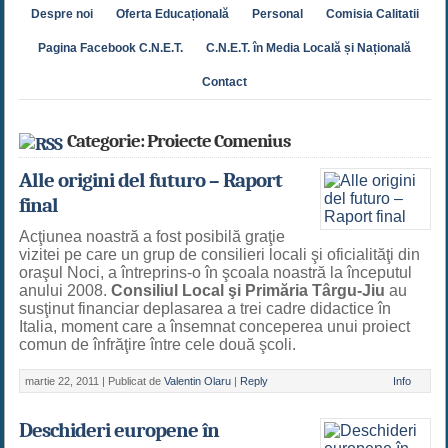
Despre noi
Oferta Educațională
Personal
Comisia Calitatii
Pagina Facebook C.N.E.T.
C.N.E.T. în Media Locală și Națională
Contact
Categorie: Proiecte Comenius
Alle origini del futuro – Raport
final
Acţiunea noastră a fost posibilă graţie
vizitei pe care un grup de consilieri locali şi oficialităţi din
oraşul Noci, a întreprins-o în şcoala noastră la începutul
anului 2008.
Consiliul Local şi Primăria Târgu-Jiu
au
susţinut financiar deplasarea a trei cadre didactice în
Italia, moment care a însemnat conceperea unui proiect
comun de înfrăţire între cele două şcoli.
martie 22, 2011 |
Publicat de
Valentin Olaru
|
Reply
Info
Deschideri europene în