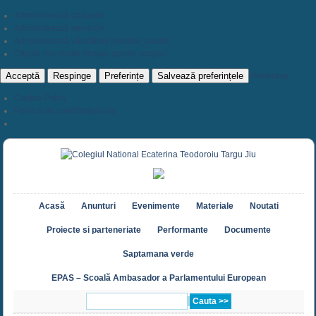
Administrează opțiunile
Administrează serviciile
Administrează vânzătorii {vendor_count}
Citește mai multe despre aceste scopuri
Acceptă
Respinge
Preferințe
Salvează preferințele
Preferințe
Cookie Policy
Politica de confidențialitate
Acasă
Anunturi
Evenimente
Materiale
Noutati
Proiecte si parteneriate
Performante
Documente
Saptamana verde
EPAS – Scoală Ambasador a Parlamentului European