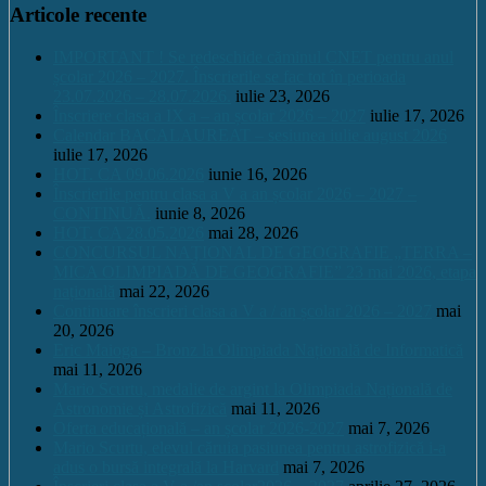
Articole recente
IMPORTANT ! Se redeschide căminul CNET pentru anul
școlar 2026 – 2027. Înscrierile se fac tot în perioada
23.07.2026 – 28.07.2026.
iulie 23, 2026
Înscriere clasa a IX a – an școlar 2026 – 2027
iulie 17, 2026
Calendar BACALAUREAT – sesiunea iulie august 2026
iulie 17, 2026
HOT. CA 09.06.2026
iunie 16, 2026
Înscrierile pentru clasa a V a an școlar 2026 – 2027 –
CONTINUĂ.
iunie 8, 2026
HOT. CA 28.05.2026
mai 28, 2026
CONCURSUL NAŢIONAL DE GEOGRAFIE „TERRA –
MICA OLIMPIADĂ DE GEOGRAFIE” 23 mai 2026, etapa
națională
mai 22, 2026
Continuare înscrieri clasa a V a / an școlar 2026 – 2027
mai
20, 2026
Eric Maioga – Bronz la Olimpiada Națională de Informatică
mai 11, 2026
Mario Scurtu, medalie de argint la Olimpiada Națională de
Astronomie și Astrofizică
mai 11, 2026
Oferta educațională – an școlar 2026-2027
mai 7, 2026
Mario Scurtu, elevul căruia pasiunea pentru astrofizică i-a
adus o bursă integrală la Harvard
mai 7, 2026