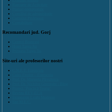
Evaluare Interna
Rapoarte de Activitate
Planuri operaționale
Consiliul de administratie
Consiliul Profesoral
Contabilitate
Recomandari jud. Gorj
Centrul Brancuși
Hotel Targu Jiu
Primaria Targu Jiu
Site-uri ale profesorilor nostri
C.N.E.T. Euroscola
Calea Eroilor – Euroscola
Prof. Dr. Marinela Pîrvulescu
Prof. Dr. Nichifor Gheorghe : Blog
Proiect "Practică Teoria"
Revista REV-ECA
Simpozion Limbi Moderne
Site M.E.C.