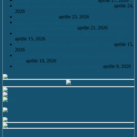
Înscrieri clasa a V a /an școlar2026 – 2027
aprilie 27, 2026
Înscrieri pentru clasa a V a / an școlar 2026 – 2027
aprilie 24,
2026
HOT. CA 23.04.2026
aprilie 23, 2026
De la Leleşti la Harvard: un adolescent desluşeşte tainele
Cosmosului, la „Garantat 100%
aprilie 21, 2026
Model cerere înscriere clasa a V a / an școlar 2026 – 2027
aprilie 15, 2026
Înscrieri pentru clasa a V a / an școlar 2026 – 2027
aprilie 15,
2026
Olimpiada Națională de Limba Franceză – Piatra – Neamț
2026
aprilie 10, 2026
Festivalul-concurs de teatru “Sabin Popescu”
aprilie 9, 2026