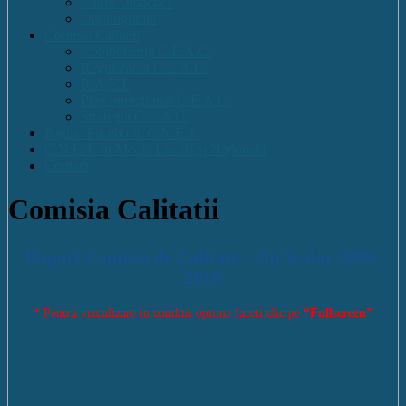
Cadre Didactice
Organigrama
Comisia Calitatii
Componența C.E.A.C.
Regulament C.E.A.C.
R.A.E.I.
Plan operational C.E.A.C.
Strategia C.E.A.C.
Pagina Facebook C.N.E.T.
C.N.E.T. în Media Locală și Națională
Contact
Comisia Calitatii
Raport Comisia de Calitate – An Scolar 2009-
2010
* Pentru vizualizare in conditii optime faceti clic pe
“Fullscreen”