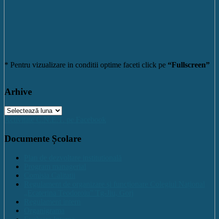
* Pentru vizualizare in conditii optime faceti click pe
“Fullscreen”
Arhive
Arhive
Activitate C.N.E.T. pe Facebook
Documente Școlare
Plan de dezvoltare institutională
Program managerial
Comisia Calitatii
Regulament de organizare și funcționare Colegiul Național
„Ecaterina Teodoroiu” Tg-Jiu, Gorj
Regulament intern
Organigrama