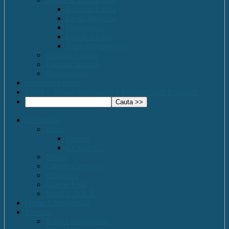
Romana-Latina
Limbi Moderne
Matematica
Fizica- Chimie
Activități educative
Comisia Calitatii
Evaluare Interna
Organigrama
Saptamana verde
EPAS – Scoală Ambasador a Parlamentului European
Despre noi
Istoric
Prezent
Ce vom fi…
Dotare
Cabinet Consiliere
Biblioteca
Galerie Foto
Imnul C.N.E.T.
Oferta Educațională
Personal
Echipa managerială