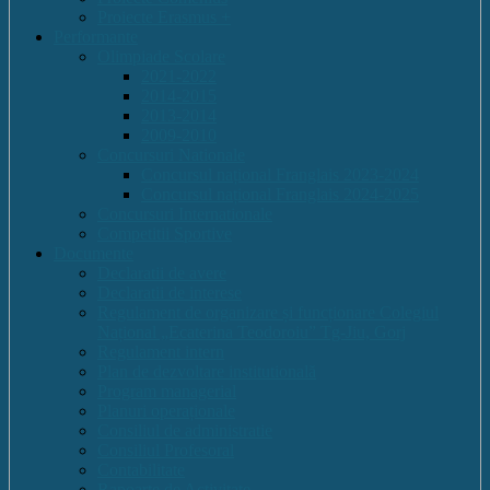
Proiecte Erasmus +
Performante
Olimpiade Scolare
2021-2022
2014-2015
2013-2014
2009-2010
Concursuri Nationale
Concursul național Franglais 2023-2024
Concursul național Franglais 2024-2025
Concursuri Internationale
Competitii Sportive
Documente
Declaratii de avere
Declaratii de interese
Regulament de organizare și funcționare Colegiul
Național „Ecaterina Teodoroiu” Tg-Jiu, Gorj
Regulament intern
Plan de dezvoltare institutională
Program managerial
Planuri operaționale
Consiliul de administratie
Consiliul Profesoral
Contabilitate
Rapoarte de Activitate