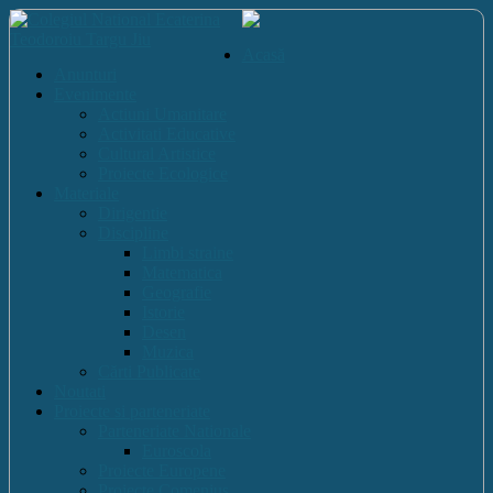
Acasă
Anunturi
Evenimente
Actiuni Umanitare
Activitati Educative
Cultural Artistice
Proiecte Ecologice
Materiale
Dirigentie
Discipline
Limbi straine
Matematica
Geografie
Istorie
Desen
Muzica
Cărti Publicate
Noutati
Proiecte si parteneriate
Parteneriate Nationale
Euroscola
Proiecte Europene
Proiecte Comenius