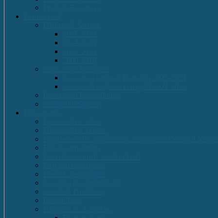
Proiecte Erasmus +
Performante
Olimpiade Scolare
2021-2022
2014-2015
2013-2014
2009-2010
Concursuri Nationale
Concursul național Franglais 2023-2024
Concursul național Franglais 2024-2025
Concursuri Internationale
Competitii Sportive
Documente
Declaratii de avere
Declaratii de interese
Regulament de organizare și funcționare Colegiul Națion
Regulament intern
Plan de dezvoltare institutională
Program managerial
Planuri operaționale
Consiliul de administratie
Consiliul Profesoral
Contabilitate
Rapoarte de Activitate
Romana-Latina