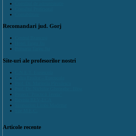
Consiliul de administratie
Consiliul Profesoral
Contabilitate
Recomandari jud. Gorj
Centrul Brancuși
Hotel Targu Jiu
Primaria Targu Jiu
Site-uri ale profesorilor nostri
C.N.E.T. Euroscola
Calea Eroilor – Euroscola
Prof. Dr. Marinela Pîrvulescu
Prof. Dr. Nichifor Gheorghe : Blog
Proiect "Practică Teoria"
Revista REV-ECA
Simpozion Limbi Moderne
Site M.E.C.
Articole recente