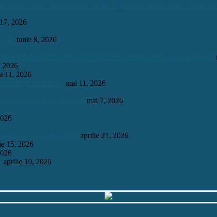
026 – 2027. Înscrierile se fac tot în perioada 23.07.2026 – 28.07.20
 17, 2026
INUĂ.
iunie 8, 2026
OLIMPIADĂ DE GEOGRAFIE” 23 mai 2026, etapa națională
, 2026
i 11, 2026
onomie și Astrofizică
mai 11, 2026
 o bursă integrală la Harvard
mai 7, 2026
2026
mosului, la „Garantat 100%
aprilie 21, 2026
lie 15, 2026
2026
6
aprilie 10, 2026