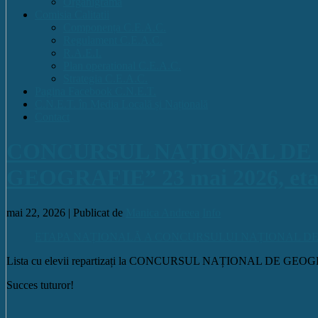
Organigrama
Comisia Calitatii
Componența C.E.A.C.
Regulament C.E.A.C.
R.A.E.I.
Plan operational C.E.A.C.
Strategia C.E.A.C.
Pagina Facebook C.N.E.T.
C.N.E.T. în Media Locală și Națională
Contact
CONCURSUL NAŢIONAL DE 
GEOGRAFIE” 23 mai 2026, etap
mai 22, 2026 |
Publicat de
Manica Andreea
Info
ETAPA NAȚIONALĂ A CONCURSULUI NAȚIONAL DE GEOG
Lista cu elevii repartizați la CONCURSUL NAȚIONAL DE GEOGRAFIE ,
Succes tuturor!