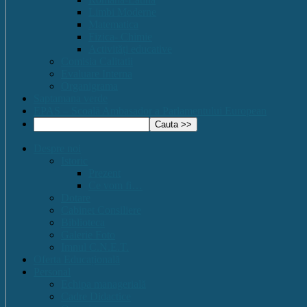
Limbi Moderne
Matematica
Fizica- Chimie
Activități educative
Comisia Calitatii
Evaluare Interna
Organigrama
Saptamana verde
EPAS – Scoală Ambasador a Parlamentului European
Despre noi
Istoric
Prezent
Ce vom fi…
Dotare
Cabinet Consiliere
Biblioteca
Galerie Foto
Imnul C.N.E.T.
Oferta Educațională
Personal
Echipa managerială
Cadre Didactice