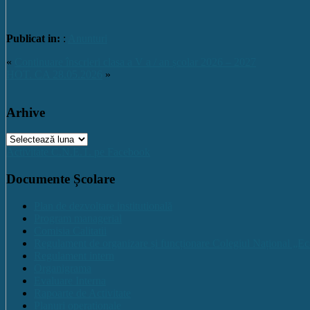
Publicat in:
:
Anunturi
«
Continuare înscrieri clasa a V a / an școlar 2026 – 2027
HOT. CA 28.05.2026
»
Arhive
Arhive
Activitate C.N.E.T. pe Facebook
Documente Școlare
Plan de dezvoltare institutională
Program managerial
Comisia Calitatii
Regulament de organizare și funcționare Colegiul Național „Ec
Regulament intern
Organigrama
Evaluare Interna
Rapoarte de Activitate
Planuri operaționale