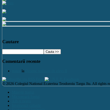
Cautare
Comentarii recente
nutzu
la
Desene realizate de elevi II
© 2026 Colegiul National Ecaterina Teodoroiu Targu Jiu. All rights re
Mărește fontul
Micșorează fontul
Alb și negru
Inversează culorile
Evidențiază legăturile