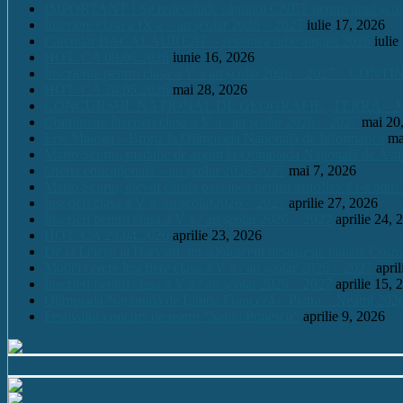
IMPORTANT ! Se redeschide căminul CNET pentru anul școlar 2
Înscriere clasa a IX a – an școlar 2026 – 2027
iulie 17, 2026
Calendar BACALAUREAT – sesiunea iulie august 2026
iulie
HOT. CA 09.06.2026
iunie 16, 2026
Înscrierile pentru clasa a V a an școlar 2026 – 2027 – CONT
HOT. CA 28.05.2026
mai 28, 2026
CONCURSUL NAŢIONAL DE GEOGRAFIE „TERRA – MICA 
Continuare înscrieri clasa a V a / an școlar 2026 – 2027
mai 20
Eric Maioga – Bronz la Olimpiada Națională de Informatică
ma
Mario Scurtu, medalie de argint la Olimpiada Națională de Astr
Oferta educațională – an școlar 2026-2027
mai 7, 2026
Mario Scurtu, elevul căruia pasiunea pentru astrofizică i-a adus
Înscrieri clasa a V a /an școlar2026 – 2027
aprilie 27, 2026
Înscrieri pentru clasa a V a / an școlar 2026 – 2027
aprilie 24, 
HOT. CA 23.04.2026
aprilie 23, 2026
De la Leleşti la Harvard: un adolescent desluşeşte tainele Cos
Model cerere înscriere clasa a V a / an școlar 2026 – 2027
apri
Înscrieri pentru clasa a V a / an școlar 2026 – 2027
aprilie 15, 
Olimpiada Națională de Limba Franceză – Piatra – Neamț 202
Festivalul-concurs de teatru “Sabin Popescu”
aprilie 9, 2026