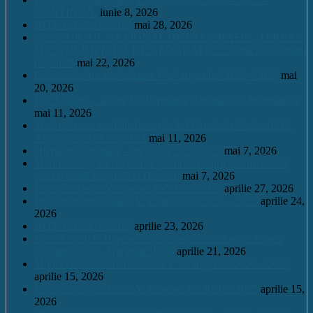
CONTINUĂ.
iunie 8, 2026
HOT. CA 28.05.2026
mai 28, 2026
CONCURSUL NAŢIONAL DE GEOGRAFIE „TERRA –
MICA OLIMPIADĂ DE GEOGRAFIE” 23 mai 2026, etapa
națională
mai 22, 2026
Continuare înscrieri clasa a V a / an școlar 2026 – 2027
mai
20, 2026
Eric Maioga – Bronz la Olimpiada Națională de Informatică
mai 11, 2026
Mario Scurtu, medalie de argint la Olimpiada Națională de
Astronomie și Astrofizică
mai 11, 2026
Oferta educațională – an școlar 2026-2027
mai 7, 2026
Mario Scurtu, elevul căruia pasiunea pentru astrofizică i-a
adus o bursă integrală la Harvard
mai 7, 2026
Înscrieri clasa a V a /an școlar2026 – 2027
aprilie 27, 2026
Înscrieri pentru clasa a V a / an școlar 2026 – 2027
aprilie 24,
2026
HOT. CA 23.04.2026
aprilie 23, 2026
De la Leleşti la Harvard: un adolescent desluşeşte tainele
Cosmosului, la „Garantat 100%
aprilie 21, 2026
Model cerere înscriere clasa a V a / an școlar 2026 – 2027
aprilie 15, 2026
Înscrieri pentru clasa a V a / an școlar 2026 – 2027
aprilie 15,
2026