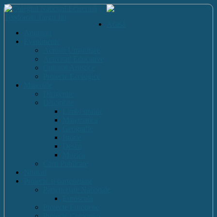
Acasă
Anunturi
Evenimente
Actiuni Umanitare
Activitati Educative
Cultural Artistice
Proiecte Ecologice
Materiale
Dirigentie
Discipline
Limbi straine
Matematica
Geografie
Istorie
Desen
Muzica
Cărti Publicate
Noutati
Proiecte si parteneriate
Parteneriate Nationale
Euroscola
Proiecte Europene
Proiecte Comenius