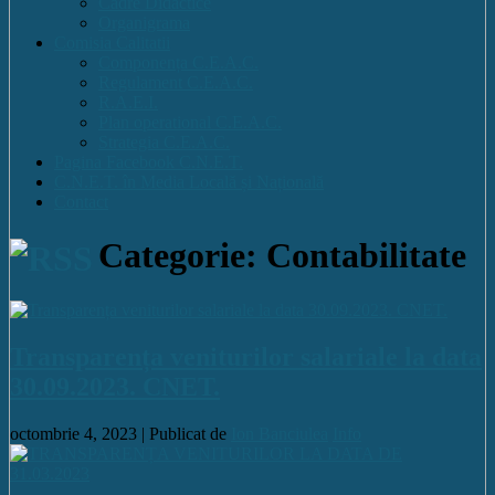
Cadre Didactice
Organigrama
Comisia Calitatii
Componența C.E.A.C.
Regulament C.E.A.C.
R.A.E.I.
Plan operational C.E.A.C.
Strategia C.E.A.C.
Pagina Facebook C.N.E.T.
C.N.E.T. în Media Locală și Națională
Contact
Categorie: Contabilitate
Transparența veniturilor salariale la data
30.09.2023. CNET.
octombrie 4, 2023 |
Publicat de
Ion Banciulea
Info