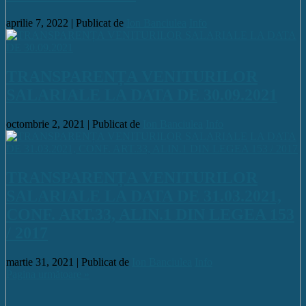
aprilie 7, 2022 |
Publicat de
Ion Banciulea
Info
TRANSPARENȚA VENITURILOR
SALARIALE LA DATA DE 30.09.2021
octombrie 2, 2021 |
Publicat de
Ion Banciulea
Info
TRANSPARENȚA VENITURILOR
SALARIALE LA DATA DE 31.03.2021,
CONF. ART.33, ALIN.1 DIN LEGEA 153
/ 2017
martie 31, 2021 |
Publicat de
Ion Banciulea
Info
Pagina următoare »