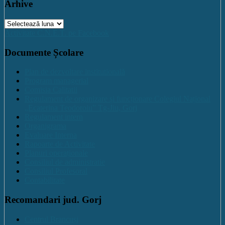
Arhive
Arhive
Activitate C.N.E.T. pe Facebook
Documente Școlare
Plan de dezvoltare institutională
Program managerial
Comisia Calitatii
Regulament de organizare și funcționare Colegiul Național
„Ecaterina Teodoroiu” Tg-Jiu, Gorj
Regulament intern
Organigrama
Evaluare Interna
Rapoarte de Activitate
Planuri operaționale
Consiliul de administratie
Consiliul Profesoral
Contabilitate
Recomandari jud. Gorj
Centrul Brancuși