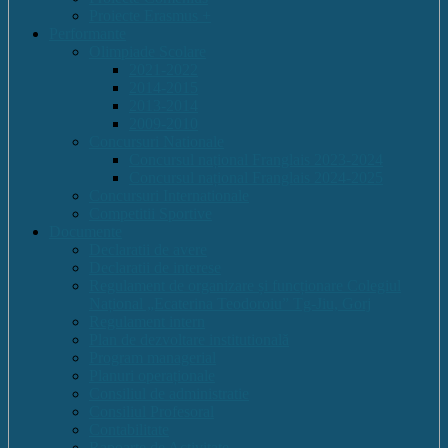
Proiecte Erasmus +
Performante
Olimpiade Scolare
2021-2022
2014-2015
2013-2014
2009-2010
Concursuri Nationale
Concursul național Franglais 2023-2024
Concursul național Franglais 2024-2025
Concursuri Internationale
Competitii Sportive
Documente
Declaratii de avere
Declaratii de interese
Regulament de organizare și funcționare Colegiul
Național „Ecaterina Teodoroiu” Tg-Jiu, Gorj
Regulament intern
Plan de dezvoltare institutională
Program managerial
Planuri operaționale
Consiliul de administratie
Consiliul Profesoral
Contabilitate
Rapoarte de Activitate