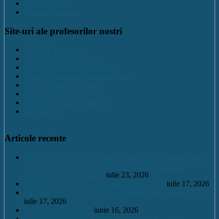
Hotel Targu Jiu
Primaria Targu Jiu
Site-uri ale profesorilor nostri
C.N.E.T. Euroscola
Calea Eroilor – Euroscola
Prof. Dr. Marinela Pîrvulescu
Prof. Dr. Nichifor Gheorghe : Blog
Proiect "Practică Teoria"
Revista REV-ECA
Simpozion Limbi Moderne
Site M.E.C.
Articole recente
IMPORTANT ! Se redeschide căminul CNET pentru anul
școlar 2026 – 2027. Înscrierile se fac tot în perioada
23.07.2026 – 28.07.2026.
iulie 23, 2026
Înscriere clasa a IX a – an școlar 2026 – 2027
iulie 17, 2026
Calendar BACALAUREAT – sesiunea iulie august 2026
iulie 17, 2026
HOT. CA 09.06.2026
iunie 16, 2026
Înscrierile pentru clasa a V a an școlar 2026 – 2027 –