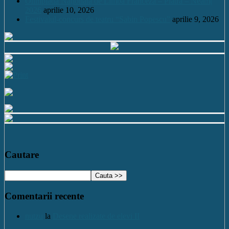
Olimpiada Națională de Limba Franceză – Piatra – Neamț
2026
aprilie 10, 2026
Festivalul-concurs de teatru “Sabin Popescu”
aprilie 9, 2026
Cautare
Comentarii recente
nutzu
la
Desene realizate de elevi II