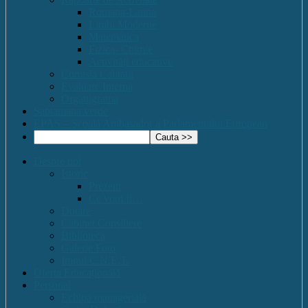
Romana-Latina
Limbi Moderne
Matematica
Fizica- Chimie
Activități educative
Comisia Calitatii
Evaluare Interna
Organigrama
Saptamana verde
EPAS – Scoală Ambasador a Parlamentului European
Despre noi
Istoric
Prezent
Ce vom fi…
Dotare
Cabinet Consiliere
Biblioteca
Galerie Foto
Imnul C.N.E.T.
Oferta Educațională
Personal
Echipa managerială