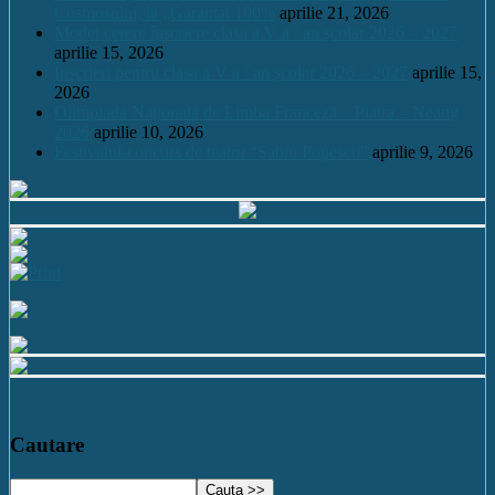
Cosmosului, la „Garantat 100%
aprilie 21, 2026
Model cerere înscriere clasa a V a / an școlar 2026 – 2027
aprilie 15, 2026
Înscrieri pentru clasa a V a / an școlar 2026 – 2027
aprilie 15,
2026
Olimpiada Națională de Limba Franceză – Piatra – Neamț
2026
aprilie 10, 2026
Festivalul-concurs de teatru “Sabin Popescu”
aprilie 9, 2026
Cautare