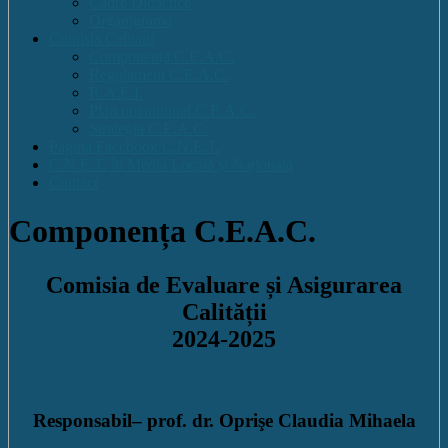
Cadre Didactice
Organigrama
Comisia Calitatii
Componența C.E.A.C.
Regulament C.E.A.C.
R.A.E.I.
Plan operational C.E.A.C.
Strategia C.E.A.C.
Pagina Facebook C.N.E.T.
C.N.E.T. în Media Locală și Națională
Contact
Componența C.E.A.C.
Comisia de Evaluare și Asigurarea
Calității
2024-2025
Responsabil
– prof. dr. Oprişe Claudia Mihaela