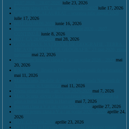
23.07.2026 – 28.07.2026.
iulie 23, 2026
Înscriere clasa a IX a – an școlar 2026 – 2027
iulie 17, 2026
Calendar BACALAUREAT – sesiunea iulie august 2026
iulie 17, 2026
HOT. CA 09.06.2026
iunie 16, 2026
Înscrierile pentru clasa a V a an școlar 2026 – 2027 –
CONTINUĂ.
iunie 8, 2026
HOT. CA 28.05.2026
mai 28, 2026
CONCURSUL NAŢIONAL DE GEOGRAFIE „TERRA –
MICA OLIMPIADĂ DE GEOGRAFIE” 23 mai 2026, etapa
națională
mai 22, 2026
Continuare înscrieri clasa a V a / an școlar 2026 – 2027
mai
20, 2026
Eric Maioga – Bronz la Olimpiada Națională de Informatică
mai 11, 2026
Mario Scurtu, medalie de argint la Olimpiada Națională de
Astronomie și Astrofizică
mai 11, 2026
Oferta educațională – an școlar 2026-2027
mai 7, 2026
Mario Scurtu, elevul căruia pasiunea pentru astrofizică i-a
adus o bursă integrală la Harvard
mai 7, 2026
Înscrieri clasa a V a /an școlar2026 – 2027
aprilie 27, 2026
Înscrieri pentru clasa a V a / an școlar 2026 – 2027
aprilie 24,
2026
HOT. CA 23.04.2026
aprilie 23, 2026
De la Leleşti la Harvard: un adolescent desluşeşte tainele