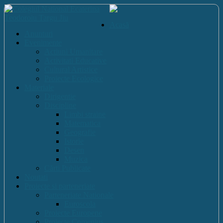
Acasă
Anunturi
Evenimente
Actiuni Umanitare
Activitati Educative
Cultural Artistice
Proiecte Ecologice
Materiale
Dirigentie
Discipline
Limbi straine
Matematica
Geografie
Istorie
Desen
Muzica
Cărti Publicate
Noutati
Proiecte si parteneriate
Parteneriate Nationale
Euroscola
Proiecte Europene
Proiecte Comenius