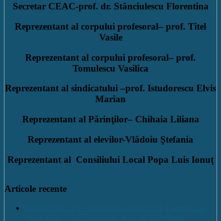
Secretar CEAC
-prof. dr. Stănciulescu Florentina
Reprezentant al corpului profesoral
– prof. Titel
Vasile
Reprezentant al corpului profesoral
– prof.
Tomulescu Vasilica
Reprezentant al sindicatului
–prof. Istudorescu Elvis
Marian
Reprezentant al Părinţilor
– Chihaia Liliana
Reprezentant al elevilor
-Vlădoiu Ştefania
Reprezentant al Consiliului Local
Popa Luis Ionuţ
Articole recente
IMPORTANT ! Se redeschide căminul CNET pentru anul
școlar 2026 – 2027. Înscrierile se fac tot în perioada