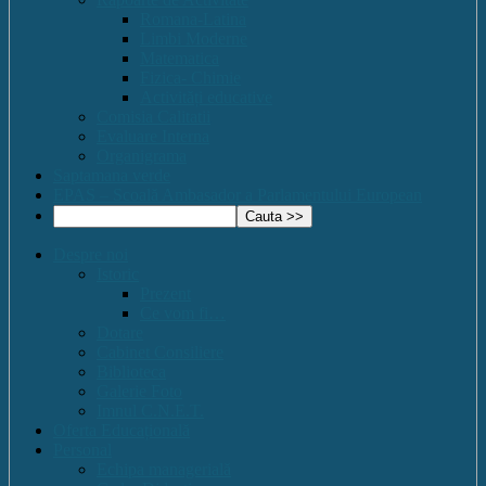
Romana-Latina
Limbi Moderne
Matematica
Fizica- Chimie
Activități educative
Comisia Calitatii
Evaluare Interna
Organigrama
Saptamana verde
EPAS – Scoală Ambasador a Parlamentului European
Despre noi
Istoric
Prezent
Ce vom fi…
Dotare
Cabinet Consiliere
Biblioteca
Galerie Foto
Imnul C.N.E.T.
Oferta Educațională
Personal
Echipa managerială