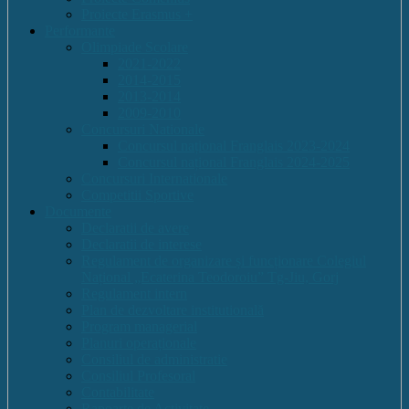
Proiecte Erasmus +
Performante
Olimpiade Scolare
2021-2022
2014-2015
2013-2014
2009-2010
Concursuri Nationale
Concursul național Franglais 2023-2024
Concursul național Franglais 2024-2025
Concursuri Internationale
Competitii Sportive
Documente
Declaratii de avere
Declaratii de interese
Regulament de organizare și funcționare Colegiul
Național „Ecaterina Teodoroiu” Tg-Jiu, Gorj
Regulament intern
Plan de dezvoltare institutională
Program managerial
Planuri operaționale
Consiliul de administratie
Consiliul Profesoral
Contabilitate
Rapoarte de Activitate