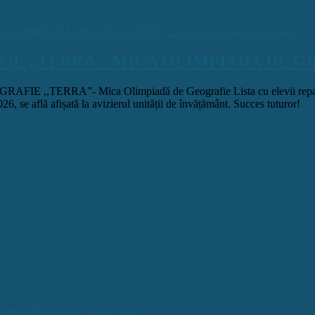
„TERRA – MICA OLIMPIADĂ DE GEOGRAF
,TERRA”- Mica Olimpiadă de Geografie Lista cu elevii r
 se află afișată la avizierul unității de învățământ. Succes tuturor!
aterina Teodoroiu” Tg-Jiu, Gorj