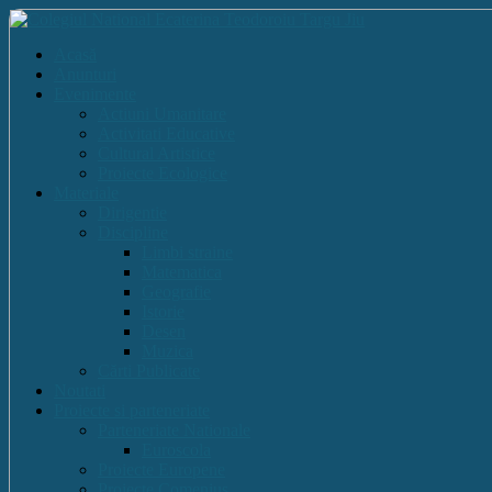
Acasă
Anunturi
Evenimente
Actiuni Umanitare
Activitati Educative
Cultural Artistice
Proiecte Ecologice
Materiale
Dirigentie
Discipline
Limbi straine
Matematica
Geografie
Istorie
Desen
Muzica
Cărti Publicate
Noutati
Proiecte si parteneriate
Parteneriate Nationale
Euroscola
Proiecte Europene
Proiecte Comenius