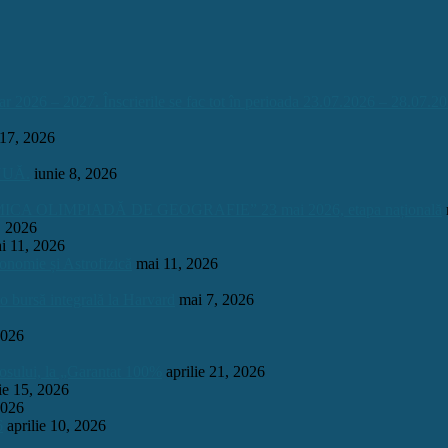
026 – 2027. Înscrierile se fac tot în perioada 23.07.2026 – 28.07.20
 17, 2026
INUĂ.
iunie 8, 2026
OLIMPIADĂ DE GEOGRAFIE” 23 mai 2026, etapa națională
, 2026
i 11, 2026
onomie și Astrofizică
mai 11, 2026
 o bursă integrală la Harvard
mai 7, 2026
2026
mosului, la „Garantat 100%
aprilie 21, 2026
lie 15, 2026
2026
6
aprilie 10, 2026