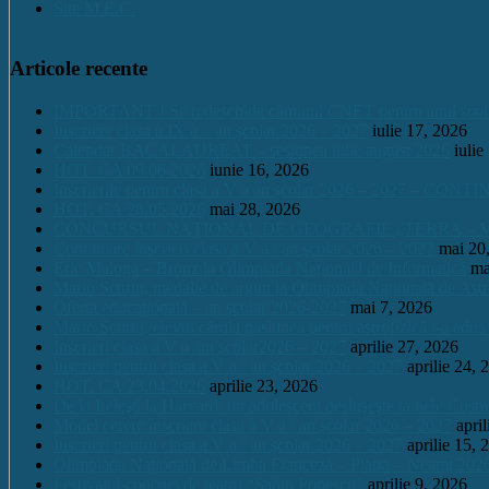
Site M.E.C.
Articole recente
IMPORTANT ! Se redeschide căminul CNET pentru anul școlar 2
Înscriere clasa a IX a – an școlar 2026 – 2027
iulie 17, 2026
Calendar BACALAUREAT – sesiunea iulie august 2026
iulie
HOT. CA 09.06.2026
iunie 16, 2026
Înscrierile pentru clasa a V a an școlar 2026 – 2027 – CONT
HOT. CA 28.05.2026
mai 28, 2026
CONCURSUL NAŢIONAL DE GEOGRAFIE „TERRA – MICA 
Continuare înscrieri clasa a V a / an școlar 2026 – 2027
mai 20
Eric Maioga – Bronz la Olimpiada Națională de Informatică
ma
Mario Scurtu, medalie de argint la Olimpiada Națională de Astr
Oferta educațională – an școlar 2026-2027
mai 7, 2026
Mario Scurtu, elevul căruia pasiunea pentru astrofizică i-a adus
Înscrieri clasa a V a /an școlar2026 – 2027
aprilie 27, 2026
Înscrieri pentru clasa a V a / an școlar 2026 – 2027
aprilie 24, 
HOT. CA 23.04.2026
aprilie 23, 2026
De la Leleşti la Harvard: un adolescent desluşeşte tainele Cos
Model cerere înscriere clasa a V a / an școlar 2026 – 2027
apri
Înscrieri pentru clasa a V a / an școlar 2026 – 2027
aprilie 15, 
Olimpiada Națională de Limba Franceză – Piatra – Neamț 202
Festivalul-concurs de teatru “Sabin Popescu”
aprilie 9, 2026