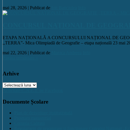
mai 28, 2026 |
Publicat de
Ion Banciulea
Info
CONCURSUL NAŢIONAL DE GEOGRAFIE 
ETAPA NAȚIONALĂ A CONCURSULUI NAȚIONAL DE GEOGRAFIE ,
,,TERRA”- Mica Olimpiadă de Geografie – etapa națională 23 mai 2026,
mai 22, 2026 |
Publicat de
Manica Andreea
Info
Pagina următoare »
Arhive
Arhive
Activitate C.N.E.T. pe Facebook
Documente Școlare
Plan de dezvoltare institutională
Program managerial
Comisia Calitatii
Regulament de organizare și funcționare Colegiul Național „Ec