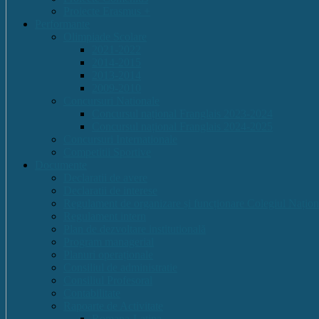
Proiecte Erasmus +
Performante
Olimpiade Scolare
2021-2022
2014-2015
2013-2014
2009-2010
Concursuri Nationale
Concursul național Franglais 2023-2024
Concursul național Franglais 2024-2025
Concursuri Internationale
Competitii Sportive
Documente
Declaratii de avere
Declaratii de interese
Regulament de organizare și funcționare Colegiul Națion
Regulament intern
Plan de dezvoltare institutională
Program managerial
Planuri operaționale
Consiliul de administratie
Consiliul Profesoral
Contabilitate
Rapoarte de Activitate
Romana-Latina