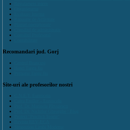
Regulament intern
Organigrama
Evaluare Interna
Rapoarte de Activitate
Planuri operaționale
Consiliul de administratie
Consiliul Profesoral
Contabilitate
Recomandari jud. Gorj
Centrul Brancuși
Hotel Targu Jiu
Primaria Targu Jiu
Site-uri ale profesorilor nostri
C.N.E.T. Euroscola
Calea Eroilor – Euroscola
Prof. Dr. Marinela Pîrvulescu
Prof. Dr. Nichifor Gheorghe : Blog
Proiect "Practică Teoria"
Revista REV-ECA
Simpozion Limbi Moderne