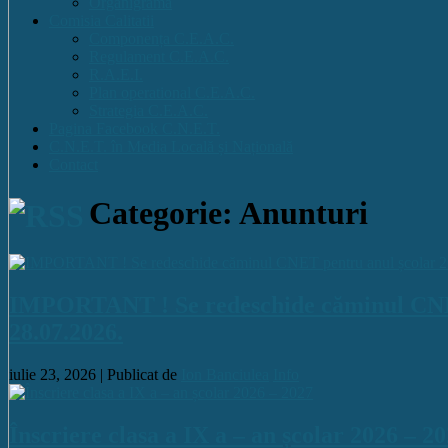
Organigrama
Comisia Calitatii
Componența C.E.A.C.
Regulament C.E.A.C.
R.A.E.I.
Plan operational C.E.A.C.
Strategia C.E.A.C.
Pagina Facebook C.N.E.T.
C.N.E.T. în Media Locală și Națională
Contact
Categorie: Anunturi
IMPORTANT ! Se redeschide căminul CNET pe
28.07.2026.
iulie 23, 2026 |
Publicat de
Ion Banciulea
Info
Înscriere clasa a IX a – an școlar 2026 – 2