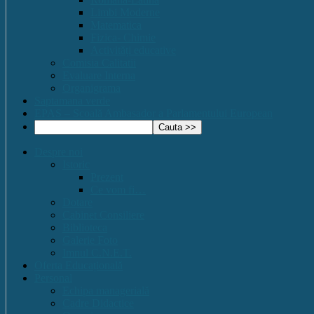
Limbi Moderne
Matematica
Fizica- Chimie
Activități educative
Comisia Calitatii
Evaluare Interna
Organigrama
Saptamana verde
EPAS – Scoală Ambasador a Parlamentului European
Despre noi
Istoric
Prezent
Ce vom fi…
Dotare
Cabinet Consiliere
Biblioteca
Galerie Foto
Imnul C.N.E.T.
Oferta Educațională
Personal
Echipa managerială
Cadre Didactice