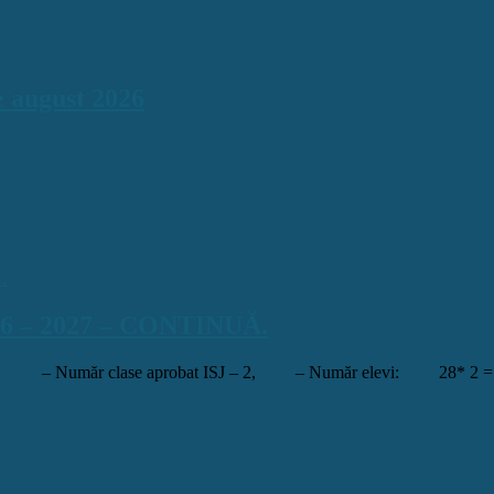
 august 2026
2026 – 2027 – CONTINUĂ.
NUĂ. – Număr clase aprobat ISJ – 2, – Număr elevi: 28* 2 = 56.