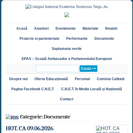
Acasă
Anunturi
Evenimente
Materiale
Noutati
Proiecte si parteneriate
Performante
Documente
Saptamana verde
EPAS – Scoală Ambasador a Parlamentului European
Despre noi
Oferta Educațională
Personal
Comisia Calitatii
Pagina Facebook C.N.E.T.
C.N.E.T. în Media Locală și Națională
Contact
Categorie: Documente
HOT. CA 09.06.2026