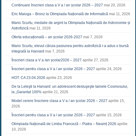
Continuare înscrieri clasa a V a / an școlar 2026 – 2027
mai 20, 2026
Eric Maioga – Bronz la Olimpiada Națională de Informatică
mai 11, 2026
Mario Scurtu, medalie de argint la Olimpiada Națională de Astronomie și
Astrofizică
mai 11, 2026
Oferta educațională – an școlar 2026-2027
mai 7, 2026
Mario Scurtu, elevul căruia pasiunea pentru astrofizică i-a adus o bursă
integrală la Harvard
mai 7, 2026
Înscrieri clasa a V a /an școlar2026 – 2027
aprilie 27, 2026
Înscrieri pentru clasa a V a / an școlar 2026 – 2027
aprilie 24, 2026
HOT. CA 23.04.2026
aprilie 23, 2026
De la Leleşti la Harvard: un adolescent desluşeşte tainele Cosmosului,
la „Garantat 100%
aprilie 21, 2026
Model cerere înscriere clasa a V a / an școlar 2026 – 2027
aprilie 15,
2026
Înscrieri pentru clasa a V a / an școlar 2026 – 2027
aprilie 15, 2026
Olimpiada Națională de Limba Franceză – Piatra – Neamț 2026
aprilie
10, 2026