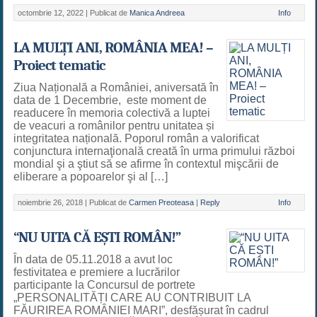
octombrie 12, 2022 |
Publicat de
Manica Andreea
Info
LA MULȚI ANI, ROMÂNIA MEA! –
Proiect tematic
Ziua Națională a României, aniversată în
data de 1 Decembrie, este moment de
readucere în memoria colectivă a luptei
de veacuri a românilor pentru unitatea și
integritatea națională. Poporul român a valorificat
conjunctura internaţională creată în urma primului război
mondial şi a ştiut să se afirme în contextul mişcării de
eliberare a popoarelor şi al […]
noiembrie 26, 2018 |
Publicat de
Carmen Preoteasa
|
Reply
Info
“NU UITA CĂ EȘTI ROMÂN!”
În data de 05.11.2018 a avut loc
festivitatea e premiere a lucrărilor
participante la Concursul de portrete
„PERSONALITĂȚI CARE AU CONTRIBUIT LA
FĂURIREA ROMÂNIEI MARI”, desfășurat în cadrul