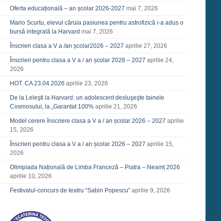
Oferta educațională – an școlar 2026-2027
mai 7, 2026
Mario Scurtu, elevul căruia pasiunea pentru astrofizică i-a adus o
bursă integrală la Harvard
mai 7, 2026
Înscrieri clasa a V a /an școlar2026 – 2027
aprilie 27, 2026
Înscrieri pentru clasa a V a / an școlar 2026 – 2027
aprilie 24,
2026
HOT. CA 23.04.2026
aprilie 23, 2026
De la Leleşti la Harvard: un adolescent desluşeşte tainele
Cosmosului, la „Garantat 100%
aprilie 21, 2026
Model cerere înscriere clasa a V a / an școlar 2026 – 2027
aprilie
15, 2026
Înscrieri pentru clasa a V a / an școlar 2026 – 2027
aprilie 15,
2026
Olimpiada Națională de Limba Franceză – Piatra – Neamț 2026
aprilie 10, 2026
Festivalul-concurs de teatru “Sabin Popescu”
aprilie 9, 2026