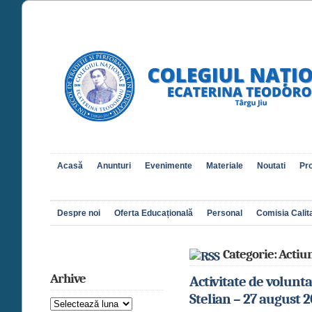
Acasă
Anunturi
Evenimente
Materiale
Noutati
Pro
Despre noi
Oferta Educațională
Personal
Comisia Calita
Categorie: Actiu
Arhive
Activitate de volunta
Stelian – 27 august 
Arhive