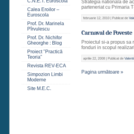
C.N.E.T. Euroscola
Strategia nationala de ac
parteneriat cu Primaria 
Calea Eroilor –
Euroscola
februarie 12, 2010 |
Publicat de
Val
Prof. Dr. Marinela
Pîrvulescu
Carnaval de Poveste
Prof. Dr. Nichifor
Proiectul si-a propus sa 
Gheorghe : Blog
fonduri in scopul realizari
Proiect "Practică
Teoria"
aprilie 22, 2008 |
Publicat de
Valent
Revista REV-ECA
Pagina următoare »
Simpozion Limbi
Moderne
Site M.E.C.