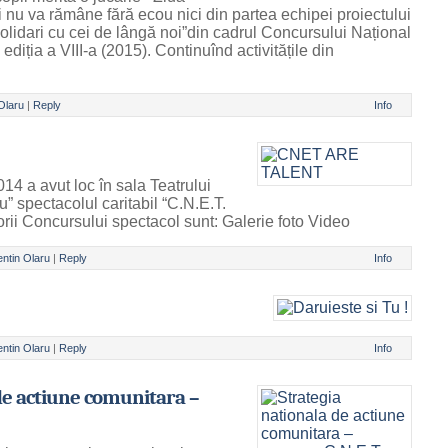
i nu va rămâne fără ecou nici din partea echipei proiectului
olidari cu cei de lângă noi”din cadrul Concursului Național
ediția a VIII-a (2015). Continuînd activitățile din
 Olaru
|
Reply
Info
4 a avut loc în sala Teatrului
” spectacolul caritabil “C.N.E.T.
i Concursului spectacol sunt: Galerie foto Video
entin Olaru
|
Reply
Info
entin Olaru
|
Reply
Info
de actiune comunitara –