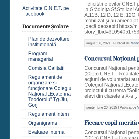
Felicitări elevilor CNET p
Activitate C.N.E.T. pe
la Grădinița Sf.Stelian! A
Facebook
A,11B, 12 D, 12 E, 12G. 
mobilizat şi au amenajat c
Documente Școlare
joacă deosebit! https://
story_fbid=310540517
Plan de dezvoltare
august 30, 2021 |
Publicat de
Mani
institutională
Program
Concursul Național p
managerial
Comisia Calitatii
Concursul Național pentru
(2015) CNET – Realitatea
Regulament de
acțiuni de voluntariat au
organizare și
Colegiul Național „Ecate
funcționare Colegiul
proiectului cu tema “Soli
Național „Ecaterina
elevi din clasele a X-a [
Teodoroiu” Tg-Jiu,
Gorj
septembrie 23, 2015 |
Publicat de
V
Regulament intern
Fiecare copil merită 
Organigrama
Evaluare Interna
Concursul Național pentru
(2015) CNET – Fiecare c