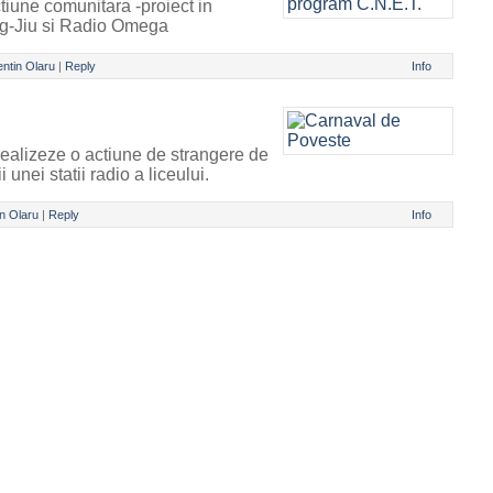
tiune comunitara -proiect in
Tg-Jiu si Radio Omega
entin Olaru
|
Reply
Info
realizeze o actiune de strangere de
i unei statii radio a liceului.
in Olaru
|
Reply
Info