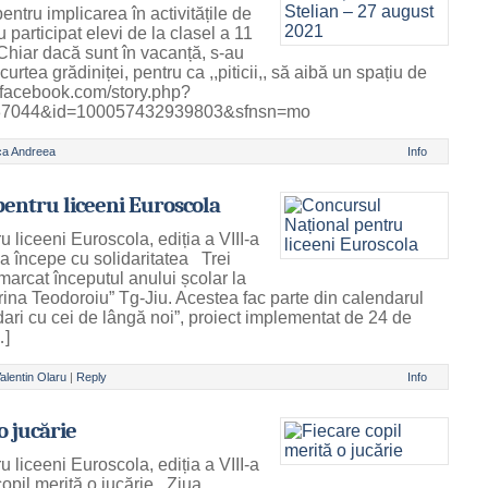
entru implicarea în activitățile de
u participat elevi de la clasel a 11
Chiar dacă sunt în vacanță, s-au
urtea grădiniței, pentru ca ,,piticii,, să aibă un spațiu de
m.facebook.com/story.php?
537044&id=100057432939803&sfnsn=mo
ca Andreea
Info
entru liceeni Euroscola
 liceeni Euroscola, ediția a VIII-a
 începe cu solidaritatea Trei
 marcat începutul anului școlar la
rina Teodoroiu” Tg-Jiu. Acestea fac parte din calendarul
dari cu cei de lângă noi”, proiect implementat de 24 de
…]
alentin Olaru
|
Reply
Info
o jucărie
 liceeni Euroscola, ediția a VIII-a
opil merită o jucărie Ziua