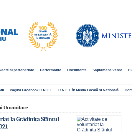
iecte si parteneriate
Performante
Documente
Saptamana verde
EP
tii
Pagina Facebook C.N.E.T.
C.N.E.T. în Media Locală și Națională
Con
ni Umanitare
riat la Grădinița Sfântul
2021