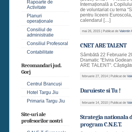
Rapoarte de
Internațională a Copilulu
Activitate
de voluntariat cu tema “S
pentru liceeni Euroscola, 
Planuri
calendarul […]
operaționale
Consiliul de
mai 26, 2015 |
Publicat de
Valentin
administratie
Consiliul Profesoral
CNET ARE TALENT
Contabilitate
Sâmbătă 22 Februarie 201
Dramatic “Elvira Godeanu
Recomandari jud.
ARE TALENT”. Câștigători
Gorj
februarie 27, 2014 |
Publicat de
Val
Centrul Brancuși
Daruieste si Tu !
Hotel Targu Jiu
Primaria Targu Jiu
februarie 14, 2010 |
Publicat de
Val
Site-uri ale
Strategia nationala 
profesorilor nostri
program C.N.E.T.