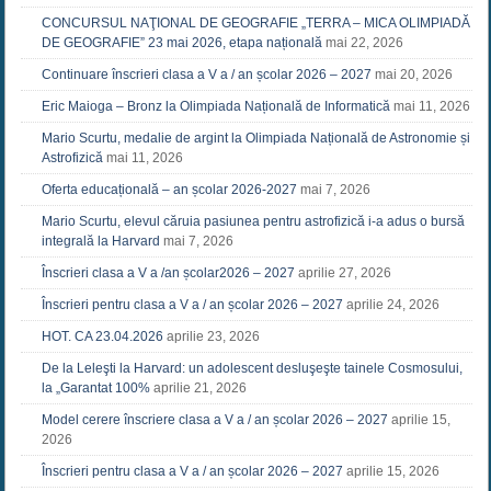
CONCURSUL NAŢIONAL DE GEOGRAFIE „TERRA – MICA OLIMPIADĂ
DE GEOGRAFIE” 23 mai 2026, etapa națională
mai 22, 2026
Continuare înscrieri clasa a V a / an școlar 2026 – 2027
mai 20, 2026
Eric Maioga – Bronz la Olimpiada Națională de Informatică
mai 11, 2026
Mario Scurtu, medalie de argint la Olimpiada Națională de Astronomie și
Astrofizică
mai 11, 2026
Oferta educațională – an școlar 2026-2027
mai 7, 2026
Mario Scurtu, elevul căruia pasiunea pentru astrofizică i-a adus o bursă
integrală la Harvard
mai 7, 2026
Înscrieri clasa a V a /an școlar2026 – 2027
aprilie 27, 2026
Înscrieri pentru clasa a V a / an școlar 2026 – 2027
aprilie 24, 2026
HOT. CA 23.04.2026
aprilie 23, 2026
De la Leleşti la Harvard: un adolescent desluşeşte tainele Cosmosului,
la „Garantat 100%
aprilie 21, 2026
Model cerere înscriere clasa a V a / an școlar 2026 – 2027
aprilie 15,
2026
Înscrieri pentru clasa a V a / an școlar 2026 – 2027
aprilie 15, 2026