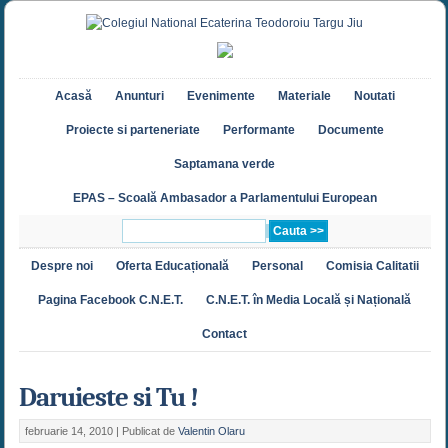
Acasă
Anunturi
Evenimente
Materiale
Noutati
Proiecte si parteneriate
Performante
Documente
Saptamana verde
EPAS – Scoală Ambasador a Parlamentului European
Despre noi
Oferta Educațională
Personal
Comisia Calitatii
Pagina Facebook C.N.E.T.
C.N.E.T. în Media Locală și Națională
Contact
Daruieste si Tu !
februarie 14, 2010 |
Publicat de
Valentin Olaru