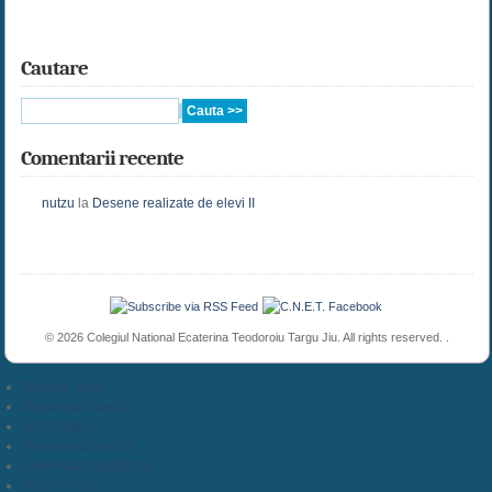
Cautare
Comentarii recente
nutzu
la
Desene realizate de elevi II
© 2026 Colegiul National Ecaterina Teodoroiu Targu Jiu. All rights reserved. .
Mărește fontul
Micșorează fontul
Alb și negru
Inversează culorile
Evidențiază legăturile
Font normal