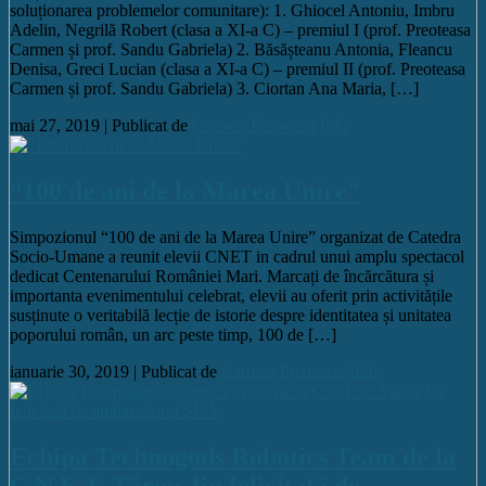
soluționarea problemelor comunitare): 1. Ghiocel Antoniu, Imbru
Adelin, Negrilă Robert (clasa a XI-a C) – premiul I (prof. Preoteasa
Carmen și prof. Sandu Gabriela) 2. Băsășteanu Antonia, Fleancu
Denisa, Greci Lucian (clasa a XI-a C) – premiul II (prof. Preoteasa
Carmen și prof. Sandu Gabriela) 3. Ciortan Ana Maria, […]
mai 27, 2019 |
Publicat de
Carmen Preoteasa
Info
“100 de ani de la Marea Unire”
Simpozionul “100 de ani de la Marea Unire” organizat de Catedra
Socio-Umane a reunit elevii CNET in cadrul unui amplu spectacol
dedicat Centenarului României Mari. Marcați de încărcătura și
importanta evenimentului celebrat, elevii au oferit prin activitățile
susținute o veritabilă lecție de istorie despre identitatea și unitatea
poporului român, un arc peste timp, 100 de […]
ianuarie 30, 2019 |
Publicat de
Carmen Preoteasa
Info
Echipa Technogods Robotics Team de la
C.N.E.T. Târgu Jiu felicitată de