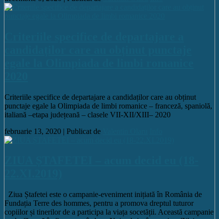
Criteriile specifice de departajare a
candidaților care au obținut punctaje
egale la Olimpiada de limbi romanice
2020
Criteriile specifice de departajare a candidaților care au obținut
punctaje egale la Olimpiada de limbi romanice – franceză, spaniolă,
italiană –etapa județeană – clasele VII-XII/XIII– 2020
februarie 13, 2020 |
Publicat de
Valentin Olaru
Info
ZIUA ȘTAFETEI – acum decid eu (18-
22.XI.2019)
Ziua Ștafetei este o campanie-eveniment inițiată în România de
Fundația Terre des hommes, pentru a promova dreptul tuturor
copiilor și tinerilor de a participa la viața socetății. Această campanie