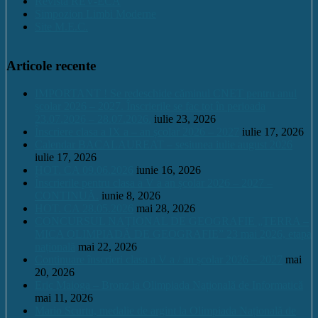
Revista REV-ECA
Simpozion Limbi Moderne
Site M.E.C.
Articole recente
IMPORTANT ! Se redeschide căminul CNET pentru anul
școlar 2026 – 2027. Înscrierile se fac tot în perioada
23.07.2026 – 28.07.2026.
iulie 23, 2026
Înscriere clasa a IX a – an școlar 2026 – 2027
iulie 17, 2026
Calendar BACALAUREAT – sesiunea iulie august 2026
iulie 17, 2026
HOT. CA 09.06.2026
iunie 16, 2026
Înscrierile pentru clasa a V a an școlar 2026 – 2027 –
CONTINUĂ.
iunie 8, 2026
HOT. CA 28.05.2026
mai 28, 2026
CONCURSUL NAŢIONAL DE GEOGRAFIE „TERRA –
MICA OLIMPIADĂ DE GEOGRAFIE” 23 mai 2026, etapa
națională
mai 22, 2026
Continuare înscrieri clasa a V a / an școlar 2026 – 2027
mai
20, 2026
Eric Maioga – Bronz la Olimpiada Națională de Informatică
mai 11, 2026
Mario Scurtu, medalie de argint la Olimpiada Națională de