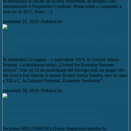
se desfășoară în fiecare an în luna Noiembrie, în preajma Zilei
Internaționale a Drepturilor Copilului. Prima ediție a campaniei a
avut loc în 2012, fiind […]
noiembrie 25, 2019 |
Publicat de
Carmen Preoteasa
Info
„Oxford for Romania Summer School”-
2019
În săptămâna 24 august – 1 septembrie 2019, în Oxford, Marea
Britanie, s-a desfășurat tabăra „Oxford for Romania Summer
School”. Din cei 24 de participanți din întreaga țară, un singur elev
din Gorj a fost selectat și anume Robert Ștefan Șandru, elev în clasa
a XII-a C, la Colegiul Național „Ecaterina Teodoroiu”.
octombrie 28, 2019 |
Publicat de
Carmen Preoteasa
Info
Concursul școlar național Geo-
Informatică 2019 (faza națională)
Secțiunea MULTIMEDIA (Tema: Implicarea tinerilor în