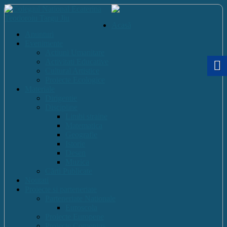
Acasă
Anunturi
Evenimente
Actiuni Umanitare
Activitati Educative
Cultural Artistice
Proiecte Ecologice
Materiale
Dirigentie
Discipline
Limbi straine
Matematica
Geografie
Istorie
Desen
Muzica
Cărti Publicate
Noutati
Proiecte si parteneriate
Parteneriate Nationale
Euroscola
Proiecte Europene
Proiecte Comenius