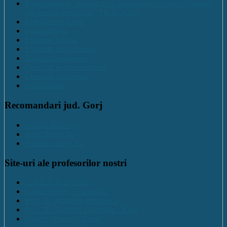
Regulament de organizare și funcționare Colegiul Național
„Ecaterina Teodoroiu” Tg-Jiu, Gorj
Regulament intern
Organigrama
Evaluare Interna
Rapoarte de Activitate
Planuri operaționale
Consiliul de administratie
Consiliul Profesoral
Contabilitate
Recomandari jud. Gorj
Centrul Brancuși
Hotel Targu Jiu
Primaria Targu Jiu
Site-uri ale profesorilor nostri
C.N.E.T. Euroscola
Calea Eroilor – Euroscola
Prof. Dr. Marinela Pîrvulescu
Prof. Dr. Nichifor Gheorghe : Blog
Proiect "Practică Teoria"