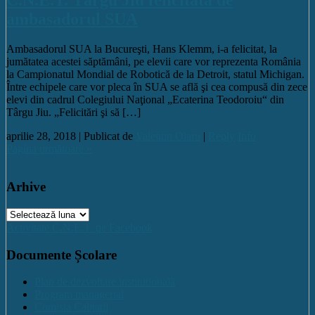
ambasadorul SUA
Ambasadorul SUA la Bucureşti, Hans Klemm, i-a felicitat, la
jumătatea acestei săptămâni, pe elevii care vor reprezenta România
la Campionatul Mondial de Robotică de la Detroit, statul Michigan.
Între echipele care vor pleca în SUA se află şi cea compusă din zece
elevi din cadrul Colegiului Naţional „Ecaterina Teodoroiu“ din
Târgu Jiu. „Felicitări şi să […]
aprilie 28, 2018 |
Publicat de
Valentin Olaru
|
Reply
Info
Pagina următoare »
Arhive
Arhive
Activitate C.N.E.T. pe Facebook
Documente Școlare
Plan de dezvoltare institutională
Program managerial
Comisia Calitatii