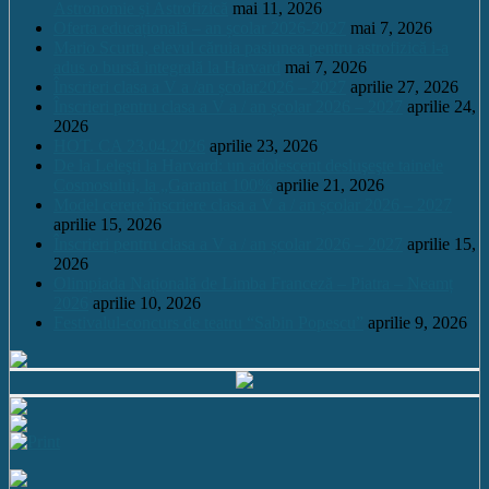
Astronomie și Astrofizică
mai 11, 2026
Oferta educațională – an școlar 2026-2027
mai 7, 2026
Mario Scurtu, elevul căruia pasiunea pentru astrofizică i-a
adus o bursă integrală la Harvard
mai 7, 2026
Înscrieri clasa a V a /an școlar2026 – 2027
aprilie 27, 2026
Înscrieri pentru clasa a V a / an școlar 2026 – 2027
aprilie 24,
2026
HOT. CA 23.04.2026
aprilie 23, 2026
De la Leleşti la Harvard: un adolescent desluşeşte tainele
Cosmosului, la „Garantat 100%
aprilie 21, 2026
Model cerere înscriere clasa a V a / an școlar 2026 – 2027
aprilie 15, 2026
Înscrieri pentru clasa a V a / an școlar 2026 – 2027
aprilie 15,
2026
Olimpiada Națională de Limba Franceză – Piatra – Neamț
2026
aprilie 10, 2026
Festivalul-concurs de teatru “Sabin Popescu”
aprilie 9, 2026