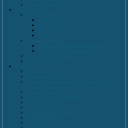
Proiecte Erasmus +
Performante
Olimpiade Scolare
2021-2022
2014-2015
2013-2014
2009-2010
Concursuri Nationale
Concursul național Franglais 2023-2024
Concursul național Franglais 2024-2025
Concursuri Internationale
Competitii Sportive
Documente
Declaratii de avere
Declaratii de interese
Regulament de organizare și funcționare Colegiul
Național „Ecaterina Teodoroiu” Tg-Jiu, Gorj
Regulament intern
Plan de dezvoltare institutională
Program managerial
Planuri operaționale
Consiliul de administratie
Consiliul Profesoral
Contabilitate
Rapoarte de Activitate