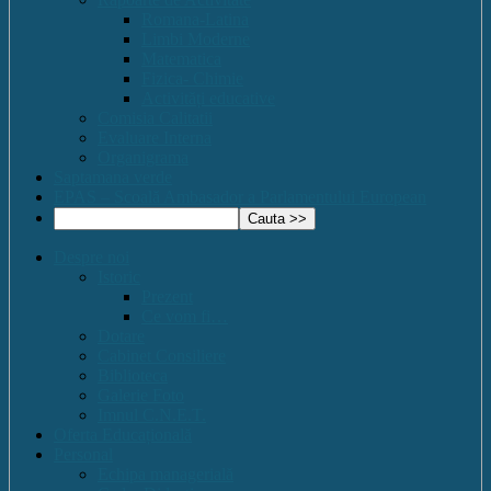
Romana-Latina
Limbi Moderne
Matematica
Fizica- Chimie
Activități educative
Comisia Calitatii
Evaluare Interna
Organigrama
Saptamana verde
EPAS – Scoală Ambasador a Parlamentului European
Despre noi
Istoric
Prezent
Ce vom fi…
Dotare
Cabinet Consiliere
Biblioteca
Galerie Foto
Imnul C.N.E.T.
Oferta Educațională
Personal
Echipa managerială