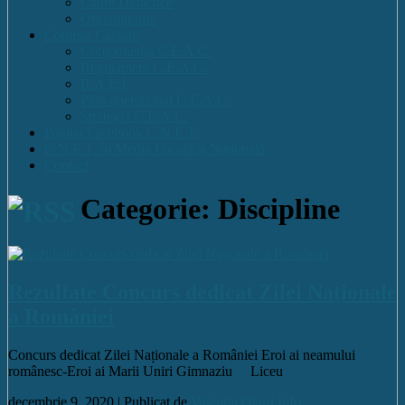
Cadre Didactice
Organigrama
Comisia Calitatii
Componența C.E.A.C.
Regulament C.E.A.C.
R.A.E.I.
Plan operational C.E.A.C.
Strategia C.E.A.C.
Pagina Facebook C.N.E.T.
C.N.E.T. în Media Locală și Națională
Contact
Categorie: Discipline
Rezultate Concurs dedicat Zilei Naționale
a României
Concurs dedicat Zilei Naționale a României Eroi ai neamului
românesc-Eroi ai Marii Uniri Gimnaziu Liceu
decembrie 9, 2020 |
Publicat de
Valentin Olaru
Info