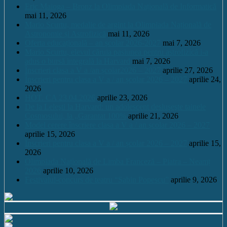
Eric Maioga – Bronz la Olimpiada Națională de Informatică
mai 11, 2026
Mario Scurtu, medalie de argint la Olimpiada Națională de
Astronomie și Astrofizică
mai 11, 2026
Oferta educațională – an școlar 2026-2027
mai 7, 2026
Mario Scurtu, elevul căruia pasiunea pentru astrofizică i-a
adus o bursă integrală la Harvard
mai 7, 2026
Înscrieri clasa a V a /an școlar2026 – 2027
aprilie 27, 2026
Înscrieri pentru clasa a V a / an școlar 2026 – 2027
aprilie 24,
2026
HOT. CA 23.04.2026
aprilie 23, 2026
De la Leleşti la Harvard: un adolescent desluşeşte tainele
Cosmosului, la „Garantat 100%
aprilie 21, 2026
Model cerere înscriere clasa a V a / an școlar 2026 – 2027
aprilie 15, 2026
Înscrieri pentru clasa a V a / an școlar 2026 – 2027
aprilie 15,
2026
Olimpiada Națională de Limba Franceză – Piatra – Neamț
2026
aprilie 10, 2026
Festivalul-concurs de teatru “Sabin Popescu”
aprilie 9, 2026