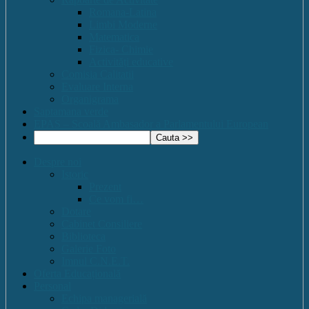
Romana-Latina
Limbi Moderne
Matematica
Fizica- Chimie
Activități educative
Comisia Calitatii
Evaluare Interna
Organigrama
Saptamana verde
EPAS – Scoală Ambasador a Parlamentului European
Despre noi
Istoric
Prezent
Ce vom fi…
Dotare
Cabinet Consiliere
Biblioteca
Galerie Foto
Imnul C.N.E.T.
Oferta Educațională
Personal
Echipa managerială