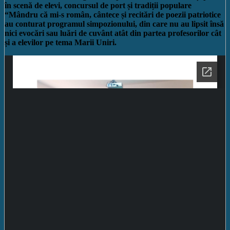
în scenă de elevi, concursul de port și tradiții populare
“Mândru că mi-s român, cântece și recitări de poezii patriotice
au conturat programul simpozionului, din care nu au lipsit însă
nici evocări sau luări de cuvânt atât din partea profesorilor cât
și a elevilor pe tema Marii Uniri.