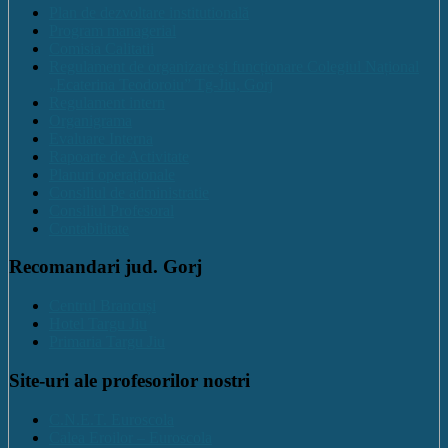
Plan de dezvoltare institutională
Program managerial
Comisia Calitatii
Regulament de organizare și funcționare Colegiul Național
„Ecaterina Teodoroiu” Tg-Jiu, Gorj
Regulament intern
Organigrama
Evaluare Interna
Rapoarte de Activitate
Planuri operaționale
Consiliul de administratie
Consiliul Profesoral
Contabilitate
Recomandari jud. Gorj
Centrul Brancuși
Hotel Targu Jiu
Primaria Targu Jiu
Site-uri ale profesorilor nostri
C.N.E.T. Euroscola
Calea Eroilor – Euroscola