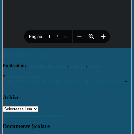
Descarcă (PDF, 949KB)
Publicat in:
:
Activitati Educative
,
Anunturi
,
Istorie
«
Decizia nr.15 C.A.
Situatia cererilor de transfer intersemestrial, an scolar 2018-2019
»
Arhive
Arhive
Activitate C.N.E.T. pe Facebook
Documente Școlare