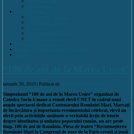
Cadre Didactice
Organigrama
Comisia Calitatii
Componența C.E.A.C.
Regulament C.E.A.C.
R.A.E.I.
Plan operational C.E.A.C.
Strategia C.E.A.C.
Pagina Facebook C.N.E.T.
C.N.E.T. în Media Locală și Națională
Contact
“100 de ani de la Marea Unire”
ianuarie 30, 2019 |
Publicat de
Carmen Preoteasa
Info
Simpozionul “100 de ani de la Marea Unire” organizat de
Catedra Socio-Umane a reunit elevii CNET in cadrul unui
amplu spectacol dedicat Centenarului României Mari. Marcați
de încărcătura și importanta evenimentului celebrat, elevii au
oferit prin activitățile susținute o veritabilă lecție de istorie
despre identitatea și unitatea poporului român, un arc peste
timp, 100 de ani de România. Piesa de teatru “Recunoașterea
României Mari la Congresul de pace de la Paris creată și pusă