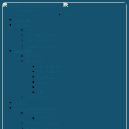
Acasă
Anunturi
Evenimente
Actiuni Umanitare
Activitati Educative
Cultural Artistice
Proiecte Ecologice
Materiale
Dirigentie
Discipline
Limbi straine
Matematica
Geografie
Istorie
Desen
Muzica
Cărti Publicate
Noutati
Proiecte si parteneriate
Parteneriate Nationale
Euroscola
Proiecte Europene
Proiecte Comenius