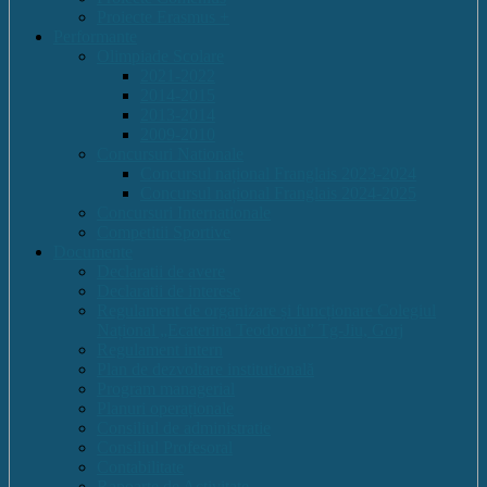
Proiecte Erasmus +
Performante
Olimpiade Scolare
2021-2022
2014-2015
2013-2014
2009-2010
Concursuri Nationale
Concursul național Franglais 2023-2024
Concursul național Franglais 2024-2025
Concursuri Internationale
Competitii Sportive
Documente
Declaratii de avere
Declaratii de interese
Regulament de organizare și funcționare Colegiul
Național „Ecaterina Teodoroiu” Tg-Jiu, Gorj
Regulament intern
Plan de dezvoltare institutională
Program managerial
Planuri operaționale
Consiliul de administratie
Consiliul Profesoral
Contabilitate
Rapoarte de Activitate