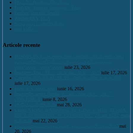
Prof. Dr. Marinela Pîrvulescu
Prof. Dr. Nichifor Gheorghe : Blog
Proiect "Practică Teoria"
Revista REV-ECA
Simpozion Limbi Moderne
Site M.E.C.
Articole recente
IMPORTANT ! Se redeschide căminul CNET pentru anul
școlar 2026 – 2027. Înscrierile se fac tot în perioada
23.07.2026 – 28.07.2026.
iulie 23, 2026
Înscriere clasa a IX a – an școlar 2026 – 2027
iulie 17, 2026
Calendar BACALAUREAT – sesiunea iulie august 2026
iulie 17, 2026
HOT. CA 09.06.2026
iunie 16, 2026
Înscrierile pentru clasa a V a an școlar 2026 – 2027 –
CONTINUĂ.
iunie 8, 2026
HOT. CA 28.05.2026
mai 28, 2026
CONCURSUL NAŢIONAL DE GEOGRAFIE „TERRA –
MICA OLIMPIADĂ DE GEOGRAFIE” 23 mai 2026, etapa
națională
mai 22, 2026
Continuare înscrieri clasa a V a / an școlar 2026 – 2027
mai
20, 2026