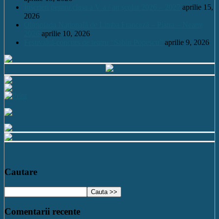
Înscrieri pentru clasa a V a / an școlar 2026 – 2027
aprilie 15,
2026
Olimpiada Națională de Limba Franceză – Piatra – Neamț
2026
aprilie 10, 2026
Festivalul-concurs de teatru “Sabin Popescu”
aprilie 9, 2026
Cautare
Comentarii recente