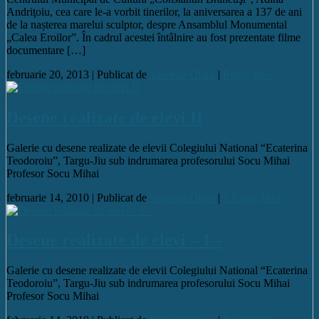
Andriţoiu, cea care le-a vorbit tinerilor, la aniversarea a 137 de ani
de la nașterea marelui sculptor, despre Ansamblul Monumental
„Calea Eroilor”. În cadrul acestei întâlnire au fost prezentate filme
documentare […]
februarie 20, 2013 |
Publicat de
Valentin Olaru
|
Reply
Info
Desene realizate de elevi II
Galerie cu desene realizate de elevii Colegiului National “Ecaterina
Teodoroiu”, Targu-Jiu sub indrumarea profesorului Socu Mihai
Profesor Socu Mihai
februarie 14, 2010 |
Publicat de
Valentin Olaru
|
1 Reply
Info
Desene realizate de elevi – I –
Galerie cu desene realizate de elevii Colegiului National “Ecaterina
Teodoroiu”, Targu-Jiu sub indrumarea profesorului Socu Mihai
Profesor Socu Mihai