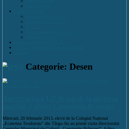
Cadre Didactice
Organigrama
Comisia Calitatii
Componența C.E.A.C.
Regulament C.E.A.C.
R.A.E.I.
Plan operational C.E.A.C.
Strategia C.E.A.C.
Pagina Facebook C.N.E.T.
C.N.E.T. în Media Locală și Națională
Contact
Categorie: Desen
Aniversarea a 137 de ani de la nașterea
marelui sculptor Constantin Brancuși
Miercuri, 20 februarie 2013, elevii de la Colegiul Național
„Ecaterina Teodoroiu” din Târgu-Jiu au primit vizita directorului
Centrului Municipal de Cultură „Constantin Brâncuşi”, Adina