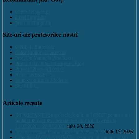
Centrul Brancuși
Hotel Targu Jiu
Primaria Targu Jiu
Site-uri ale profesorilor nostri
C.N.E.T. Euroscola
Calea Eroilor – Euroscola
Prof. Dr. Marinela Pîrvulescu
Prof. Dr. Nichifor Gheorghe : Blog
Proiect "Practică Teoria"
Revista REV-ECA
Simpozion Limbi Moderne
Site M.E.C.
Articole recente
IMPORTANT ! Se redeschide căminul CNET pentru anul
școlar 2026 – 2027. Înscrierile se fac tot în perioada
23.07.2026 – 28.07.2026.
iulie 23, 2026
Înscriere clasa a IX a – an școlar 2026 – 2027
iulie 17, 2026
Calendar BACALAUREAT – sesiunea iulie august 2026