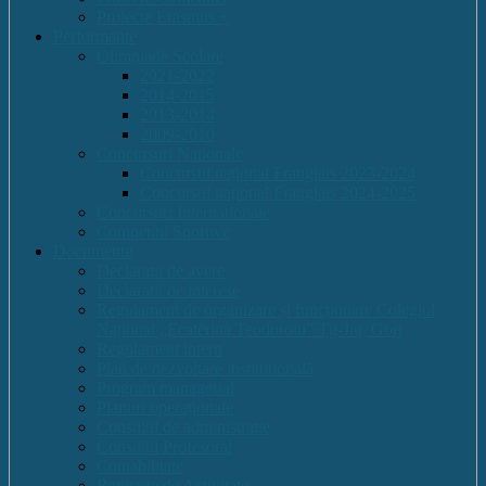
Proiecte Erasmus +
Performante
Olimpiade Scolare
2021-2022
2014-2015
2013-2014
2009-2010
Concursuri Nationale
Concursul național Franglais 2023-2024
Concursul național Franglais 2024-2025
Concursuri Internationale
Competitii Sportive
Documente
Declaratii de avere
Declaratii de interese
Regulament de organizare și funcționare Colegiul
Național „Ecaterina Teodoroiu” Tg-Jiu, Gorj
Regulament intern
Plan de dezvoltare institutională
Program managerial
Planuri operaționale
Consiliul de administratie
Consiliul Profesoral
Contabilitate
Rapoarte de Activitate