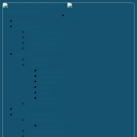
Acasă
Anunturi
Evenimente
Actiuni Umanitare
Activitati Educative
Cultural Artistice
Proiecte Ecologice
Materiale
Dirigentie
Discipline
Limbi straine
Matematica
Geografie
Istorie
Desen
Muzica
Cărti Publicate
Noutati
Proiecte si parteneriate
Parteneriate Nationale
Euroscola
Proiecte Europene
Proiecte Comenius