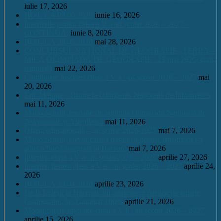
iulie 17, 2026
HOT. CA 09.06.2026
iunie 16, 2026
Înscrierile pentru clasa a V a an școlar 2026 – 2027 –
CONTINUĂ.
iunie 8, 2026
HOT. CA 28.05.2026
mai 28, 2026
CONCURSUL NAŢIONAL DE GEOGRAFIE „TERRA –
MICA OLIMPIADĂ DE GEOGRAFIE” 23 mai 2026, etapa
națională
mai 22, 2026
Continuare înscrieri clasa a V a / an școlar 2026 – 2027
mai
20, 2026
Eric Maioga – Bronz la Olimpiada Națională de Informatică
mai 11, 2026
Mario Scurtu, medalie de argint la Olimpiada Națională de
Astronomie și Astrofizică
mai 11, 2026
Oferta educațională – an școlar 2026-2027
mai 7, 2026
Mario Scurtu, elevul căruia pasiunea pentru astrofizică i-a
adus o bursă integrală la Harvard
mai 7, 2026
Înscrieri clasa a V a /an școlar2026 – 2027
aprilie 27, 2026
Înscrieri pentru clasa a V a / an școlar 2026 – 2027
aprilie 24,
2026
HOT. CA 23.04.2026
aprilie 23, 2026
De la Leleşti la Harvard: un adolescent desluşeşte tainele
Cosmosului, la „Garantat 100%
aprilie 21, 2026
Model cerere înscriere clasa a V a / an școlar 2026 – 2027
aprilie 15, 2026