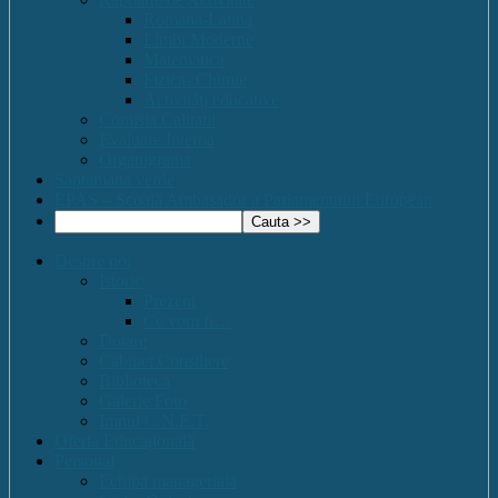
Romana-Latina
Limbi Moderne
Matematica
Fizica- Chimie
Activități educative
Comisia Calitatii
Evaluare Interna
Organigrama
Saptamana verde
EPAS – Scoală Ambasador a Parlamentului European
Despre noi
Istoric
Prezent
Ce vom fi…
Dotare
Cabinet Consiliere
Biblioteca
Galerie Foto
Imnul C.N.E.T.
Oferta Educațională
Personal
Echipa managerială