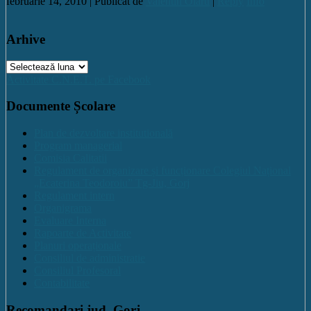
februarie 14, 2010 |
Publicat de
Valentin Olaru
|
Reply
Info
Arhive
Arhive
Activitate C.N.E.T. pe Facebook
Documente Școlare
Plan de dezvoltare institutională
Program managerial
Comisia Calitatii
Regulament de organizare și funcționare Colegiul Național
„Ecaterina Teodoroiu” Tg-Jiu, Gorj
Regulament intern
Organigrama
Evaluare Interna
Rapoarte de Activitate
Planuri operaționale
Consiliul de administratie
Consiliul Profesoral
Contabilitate
Recomandari jud. Gorj