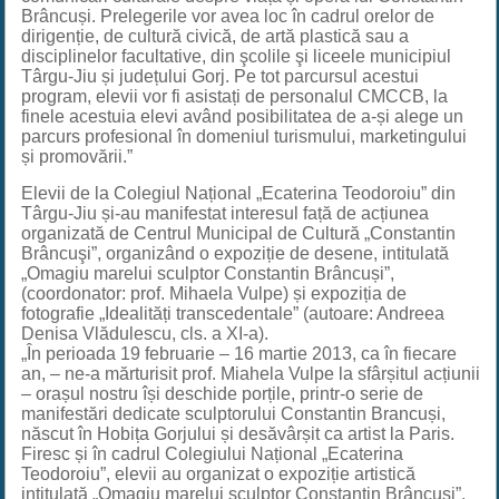
Brâncuși. Prelegerile vor avea loc în cadrul orelor de
dirigenție, de cultură civică, de artă plastică sau a
disciplinelor facultative, din şcolile şi liceele municipiul
Târgu-Jiu și județului Gorj. Pe tot parcursul acestui
program, elevii vor fi asistați de personalul CMCCB, la
finele acestuia elevi având posibilitatea de a-și alege un
parcurs profesional în domeniul turismului, marketingului
și promovării.”
Elevii de la Colegiul Național „Ecaterina Teodoroiu” din
Târgu-Jiu și-au manifestat interesul față de acțiunea
organizată de Centrul Municipal de Cultură „Constantin
Brâncuşi”, organizând o expoziție de desene, intitulată
„Omagiu marelui sculptor Constantin Brâncuși”,
(coordonator: prof. Mihaela Vulpe) și expoziția de
fotografie „Idealități transcedentale” (autoare: Andreea
Denisa Vlădulescu, cls. a XI-a).
„În perioada 19 februarie – 16 martie 2013, ca în fiecare
an, – ne-a mărturisit prof. Miahela Vulpe la sfârșitul acțiunii
– orașul nostru își deschide porțile, printr-o serie de
manifestări dedicate sculptorului Constantin Brancuși,
născut în Hobița Gorjului și desăvârșit ca artist la Paris.
Firesc și în cadrul Colegiului Național „Ecaterina
Teodoroiu”, elevii au organizat o expoziție artistică
intitulată „Omagiu marelui sculptor Constantin Brâncuși”,