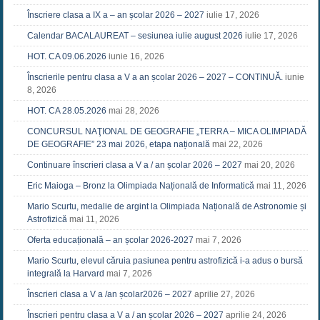
Înscriere clasa a IX a – an școlar 2026 – 2027
iulie 17, 2026
Calendar BACALAUREAT – sesiunea iulie august 2026
iulie 17, 2026
HOT. CA 09.06.2026
iunie 16, 2026
Înscrierile pentru clasa a V a an școlar 2026 – 2027 – CONTINUĂ.
iunie
8, 2026
HOT. CA 28.05.2026
mai 28, 2026
CONCURSUL NAŢIONAL DE GEOGRAFIE „TERRA – MICA OLIMPIADĂ
DE GEOGRAFIE” 23 mai 2026, etapa națională
mai 22, 2026
Continuare înscrieri clasa a V a / an școlar 2026 – 2027
mai 20, 2026
Eric Maioga – Bronz la Olimpiada Națională de Informatică
mai 11, 2026
Mario Scurtu, medalie de argint la Olimpiada Națională de Astronomie și
Astrofizică
mai 11, 2026
Oferta educațională – an școlar 2026-2027
mai 7, 2026
Mario Scurtu, elevul căruia pasiunea pentru astrofizică i-a adus o bursă
integrală la Harvard
mai 7, 2026
Înscrieri clasa a V a /an școlar2026 – 2027
aprilie 27, 2026
Înscrieri pentru clasa a V a / an școlar 2026 – 2027
aprilie 24, 2026