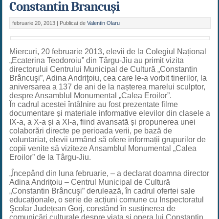
Constantin Brancuși
februarie 20, 2013 |
Publicat de
Valentin Olaru
Miercuri, 20 februarie 2013, elevii de la Colegiul Național
„Ecaterina Teodoroiu” din Târgu-Jiu au primit vizita
directorului Centrului Municipal de Cultură „Constantin
Brâncuşi”, Adina Andriţoiu, cea care le-a vorbit tinerilor, la
aniversarea a 137 de ani de la nașterea marelui sculptor,
despre Ansamblul Monumental „Calea Eroilor”.
În cadrul acestei întâlnire au fost prezentate filme
documentare și materiale informative elevilor din clasele a
IX-a, a X-a și a XI-a, fiind avansată și propunerea unei
colaborări directe pe perioada verii, pe bază de
voluntariat, elevii urmând să ofere informații grupurilor de
copii venite să viziteze Ansamblul Monumental „Calea
Eroilor” de la Târgu-Jiu.
„Începând din luna februarie, – a declarat doamna director
Adina Andrițoiu – Centrul Municipal de Cultură
„Constantin Brâncuşi” derulează, în cadrul ofertei sale
educaționale, o serie de acțiuni comune cu Inspectoratul
Şcolar Județean Gorj, constând în susținerea de
comunicări culturale despre viața și opera lui Constantin