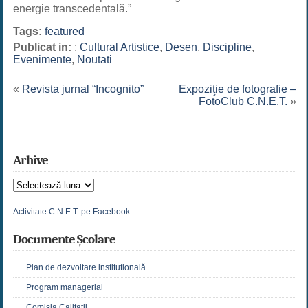
energie transcedentală.”
Tags:
featured
Publicat in:
:
Cultural Artistice
,
Desen
,
Discipline
,
Evenimente
,
Noutati
«
Revista jurnal “Incognito”
Expoziţie de fotografie –
FotoClub C.N.E.T.
»
Arhive
Arhive
Activitate C.N.E.T. pe Facebook
Documente Școlare
Plan de dezvoltare institutională
Program managerial
Comisia Calitatii