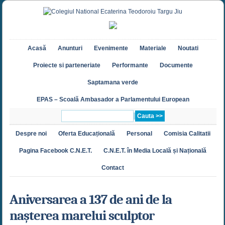
Acasă
Anunturi
Evenimente
Materiale
Noutati
Proiecte si parteneriate
Performante
Documente
Saptamana verde
EPAS – Scoală Ambasador a Parlamentului European
Despre noi
Oferta Educațională
Personal
Comisia Calitatii
Pagina Facebook C.N.E.T.
C.N.E.T. în Media Locală și Națională
Contact
Aniversarea a 137 de ani de la
nașterea marelui sculptor