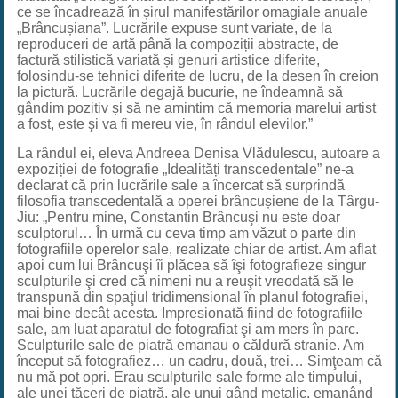
ce se încadrează în șirul manifestărilor omagiale anuale
„Brâncușiana”. Lucrările expuse sunt variate, de la
reproduceri de artă până la compoziții abstracte, de
factură stilistică variată și genuri artistice diferite,
folosindu-se tehnici diferite de lucru, de la desen în creion
la pictură. Lucrările degajă bucurie, ne îndeamnă să
gândim pozitiv și să ne amintim că memoria marelui artist
a fost, este şi va fi mereu vie, în rândul elevilor.”
La rândul ei, eleva Andreea Denisa Vlădulescu, autoare a
expoziției de fotografie „Idealități transcedentale” ne-a
declarat că prin lucrările sale a încercat să surprindă
filosofia transcedentală a operei brâncușiene de la Târgu-
Jiu: „Pentru mine, Constantin Brâncuşi nu este doar
sculptorul… În urmă cu ceva timp am văzut o parte din
fotografiile operelor sale, realizate chiar de artist. Am aflat
apoi cum lui Brâncuşi îi plăcea să îşi fotografieze singur
sculpturile şi cred că nimeni nu a reuşit vreodată să le
transpună din spaţiul tridimensional în planul fotografiei,
mai bine decât acesta. Impresionată fiind de fotografiile
sale, am luat aparatul de fotografiat şi am mers în parc.
Sculpturile sale de piatră emanau o căldură stranie. Am
început să fotografiez… un cadru, două, trei… Simţeam că
nu mă pot opri. Erau sculpturile sale forme ale timpului,
ale unei tăceri de piatră, ale unui gând metalic, emanând