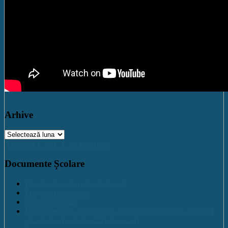
Arhive
Arhive
Activitate C.N.E.T. pe Facebook
Documente Școlare
Plan de dezvoltare institutională
Program managerial
Comisia Calitatii
Regulament de organizare și funcționare Colegiul Național
„Ecaterina Teodoroiu” Tg-Jiu, Gorj