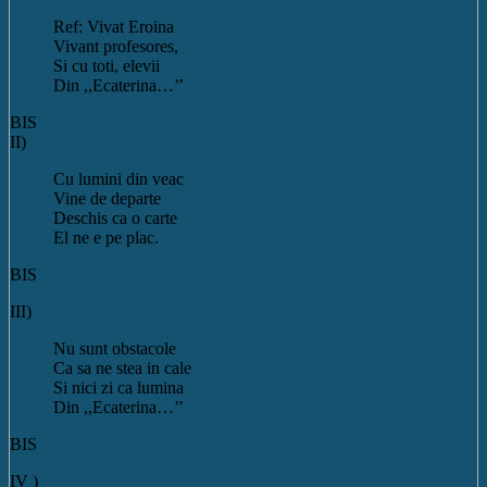
Ref: Vivat Eroina
Vivant profesores,
Si cu toti, elevii
Din ,,Ecaterina…’’
BIS
II)
Cu lumini din veac
Vine de departe
Deschis ca o carte
El ne e pe plac.
BIS
III)
Nu sunt obstacole
Ca sa ne stea in cale
Si nici zi ca lumina
Din ,,Ecaterina…’’
BIS
IV )