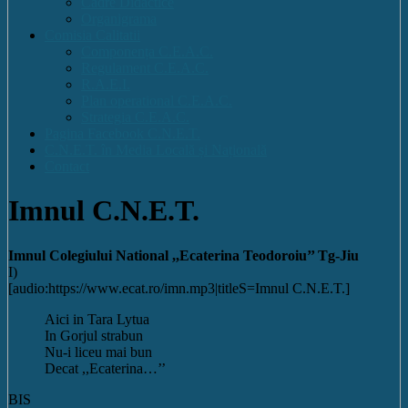
Cadre Didactice
Organigrama
Comisia Calitatii
Componența C.E.A.C.
Regulament C.E.A.C.
R.A.E.I.
Plan operational C.E.A.C.
Strategia C.E.A.C.
Pagina Facebook C.N.E.T.
C.N.E.T. în Media Locală și Națională
Contact
Imnul C.N.E.T.
Imnul Colegiului National ,,Ecaterina Teodoroiu’’ Tg-Jiu
I)
[audio:https://www.ecat.ro/imn.mp3|titleS=Imnul C.N.E.T.]
Aici in Tara Lytua
In Gorjul strabun
Nu-i liceu mai bun
Decat ,,Ecaterina…’’
BIS