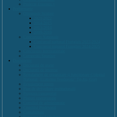
Proiecte Erasmus +
Performante
Olimpiade Scolare
2021-2022
2014-2015
2013-2014
2009-2010
Concursuri Nationale
Concursul național Franglais 2023-2024
Concursul național Franglais 2024-2025
Concursuri Internationale
Competitii Sportive
Documente
Declaratii de avere
Declaratii de interese
Regulament de organizare și funcționare Colegiul
Național „Ecaterina Teodoroiu” Tg-Jiu, Gorj
Regulament intern
Plan de dezvoltare institutională
Program managerial
Planuri operaționale
Consiliul de administratie
Consiliul Profesoral
Contabilitate
Rapoarte de Activitate