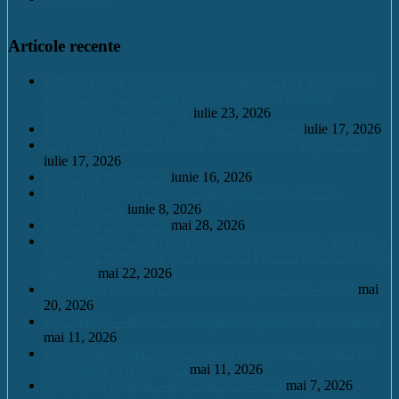
Articole recente
IMPORTANT ! Se redeschide căminul CNET pentru anul
școlar 2026 – 2027. Înscrierile se fac tot în perioada
23.07.2026 – 28.07.2026.
iulie 23, 2026
Înscriere clasa a IX a – an școlar 2026 – 2027
iulie 17, 2026
Calendar BACALAUREAT – sesiunea iulie august 2026
iulie 17, 2026
HOT. CA 09.06.2026
iunie 16, 2026
Înscrierile pentru clasa a V a an școlar 2026 – 2027 –
CONTINUĂ.
iunie 8, 2026
HOT. CA 28.05.2026
mai 28, 2026
CONCURSUL NAŢIONAL DE GEOGRAFIE „TERRA –
MICA OLIMPIADĂ DE GEOGRAFIE” 23 mai 2026, etapa
națională
mai 22, 2026
Continuare înscrieri clasa a V a / an școlar 2026 – 2027
mai
20, 2026
Eric Maioga – Bronz la Olimpiada Națională de Informatică
mai 11, 2026
Mario Scurtu, medalie de argint la Olimpiada Națională de
Astronomie și Astrofizică
mai 11, 2026
Oferta educațională – an școlar 2026-2027
mai 7, 2026