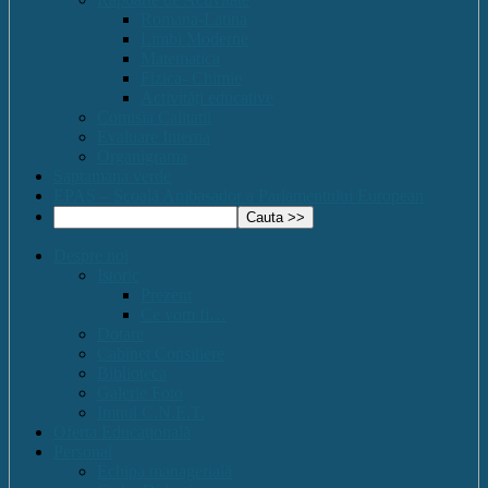
Romana-Latina
Limbi Moderne
Matematica
Fizica- Chimie
Activități educative
Comisia Calitatii
Evaluare Interna
Organigrama
Saptamana verde
EPAS – Scoală Ambasador a Parlamentului European
Despre noi
Istoric
Prezent
Ce vom fi…
Dotare
Cabinet Consiliere
Biblioteca
Galerie Foto
Imnul C.N.E.T.
Oferta Educațională
Personal
Echipa managerială