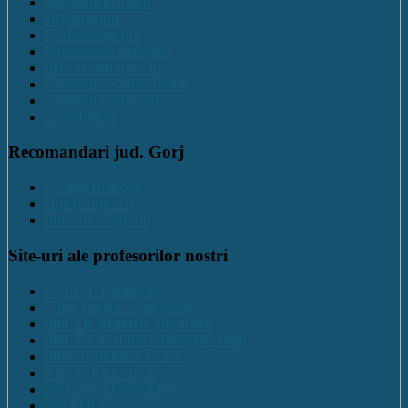
Regulament intern
Organigrama
Evaluare Interna
Rapoarte de Activitate
Planuri operaționale
Consiliul de administratie
Consiliul Profesoral
Contabilitate
Recomandari jud. Gorj
Centrul Brancuși
Hotel Targu Jiu
Primaria Targu Jiu
Site-uri ale profesorilor nostri
C.N.E.T. Euroscola
Calea Eroilor – Euroscola
Prof. Dr. Marinela Pîrvulescu
Prof. Dr. Nichifor Gheorghe : Blog
Proiect "Practică Teoria"
Revista REV-ECA
Simpozion Limbi Moderne
Site M.E.C.