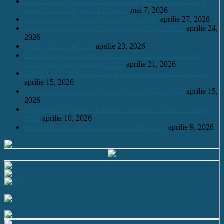
Mario Scurtu, elevul căruia pasiunea pentru astrofizică i-a
adus o bursă integrală la Harvard
mai 7, 2026
Înscrieri clasa a V a /an școlar2026 – 2027
aprilie 27, 2026
Înscrieri pentru clasa a V a / an școlar 2026 – 2027
aprilie 24,
2026
HOT. CA 23.04.2026
aprilie 23, 2026
De la Leleşti la Harvard: un adolescent desluşeşte tainele
Cosmosului, la „Garantat 100%
aprilie 21, 2026
Model cerere înscriere clasa a V a / an școlar 2026 – 2027
aprilie 15, 2026
Înscrieri pentru clasa a V a / an școlar 2026 – 2027
aprilie 15,
2026
Olimpiada Națională de Limba Franceză – Piatra – Neamț
2026
aprilie 10, 2026
Festivalul-concurs de teatru “Sabin Popescu”
aprilie 9, 2026