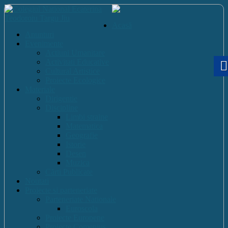
Acasă
Anunturi
Evenimente
Actiuni Umanitare
Activitati Educative
Cultural Artistice
Proiecte Ecologice
Materiale
Dirigentie
Discipline
Limbi straine
Matematica
Geografie
Istorie
Desen
Muzica
Cărti Publicate
Noutati
Proiecte si parteneriate
Parteneriate Nationale
Euroscola
Proiecte Europene
Proiecte Comenius