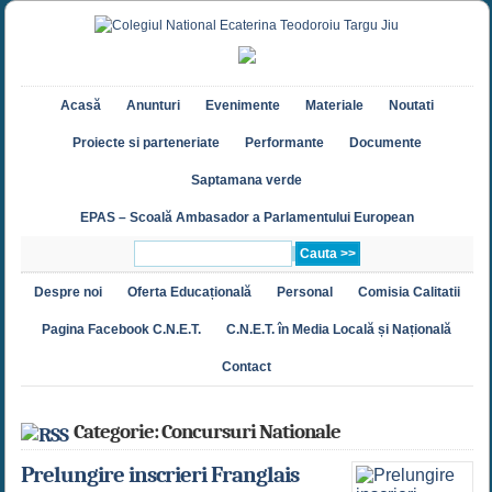
Acasă
Anunturi
Evenimente
Materiale
Noutati
Proiecte si parteneriate
Performante
Documente
Saptamana verde
EPAS – Scoală Ambasador a Parlamentului European
Despre noi
Oferta Educațională
Personal
Comisia Calitatii
Pagina Facebook C.N.E.T.
C.N.E.T. în Media Locală și Națională
Contact
Categorie: Concursuri Nationale
Prelungire inscrieri Franglais