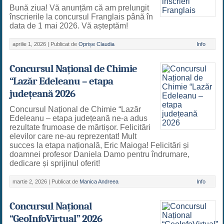
Bună ziua! Vă anunțăm că am prelungit
înscrierile la concursul Franglais până în
data de 1 mai 2026. Vă așteptăm!
aprilie 1, 2026 |
Publicat de
Oprișe Claudia
Info
Concursul Național de Chimie
“Lazăr Edeleanu – etapa
județeană 2026
Concursul Național de Chimie “Lazăr
Edeleanu – etapa județeană ne-a adus
rezultate frumoase de mărtișor. Felicitări
elevilor care ne-au reprezentat! Mult
succes la etapa națională, Eric Maioga! Felicitări și
doamnei profesor Daniela Damo pentru îndrumare,
dedicare și sprijinul oferit!
martie 2, 2026 |
Publicat de
Manica Andreea
Info
Concursul Național
“GeoInfoVirtual” 2026