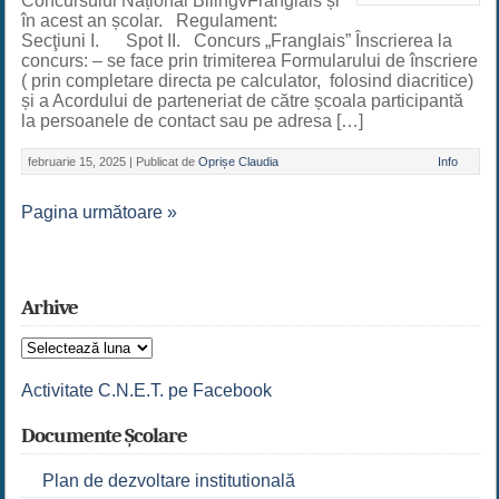
Concursului Național BilingvFranglais și
în acest an școlar. Regulament:
Secţiuni I. Spot II. Concurs „Franglais” Înscrierea la
concurs: – se face prin trimiterea Formularului de înscriere
( prin completare directa pe calculator, folosind diacritice)
și a Acordului de parteneriat de către școala participantă
la persoanele de contact sau pe adresa […]
februarie 15, 2025 |
Publicat de
Oprișe Claudia
Info
Pagina următoare »
Arhive
Arhive
Activitate C.N.E.T. pe Facebook
Documente Școlare
Plan de dezvoltare institutională