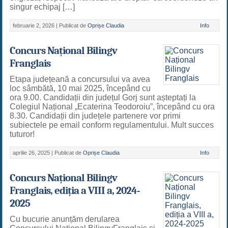
singur echipaj […]
februarie 2, 2026 |
Publicat de
Oprișe Claudia
Info
Concurs Național Bilingv
Franglais
Etapa județeană a concursului va avea
loc sâmbătă, 10 mai 2025, începând cu
ora 9.00. Candidații din județul Gorj sunt așteptați la
Colegiul Național „Ecaterina Teodoroiu”, începând cu ora
8.30. Candidații din județele partenere vor primi
subiectele pe email conform regulamentului. Mult succes
tuturor!
aprilie 26, 2025 |
Publicat de
Oprișe Claudia
Info
Concurs Național Bilingv
Franglais, ediția a VIII a, 2024-
2025
Cu bucurie anunțăm derularea