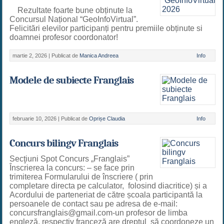
Rezultate foarte bune obținute la
Concursul Național “GeoInfoVirtual”.
Felicitări elevilor participanți pentru premiile obținute si
doamnei profesor coordonator!
martie 2, 2026 |
Publicat de
Manica Andreea
Info
Modele de subiecte Franglais
februarie 10, 2026 |
Publicat de
Oprișe Claudia
Info
Concurs bilingv Franglais
Secţiuni Spot Concurs „Franglais”
Înscrierea la concurs: – se face prin
trimiterea Formularului de înscriere ( prin
completare directa pe calculator, folosind diacritice) și a
Acordului de parteneriat de către școala participantă la
persoanele de contact sau pe adresa de e-mail:
concursfranglais@gmail.com-un profesor de limba
engleză, respectiv franceză are dreptul să coordoneze un