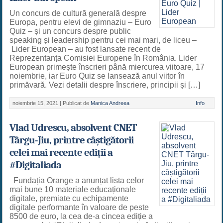
Un concurs de cultură generală despre
Europa, pentru elevi de gimnaziu – Euro
Quiz – și un concurs despre public
speaking și leadership pentru cei mai mari, de liceu –
Lider European – au fost lansate recent de
Reprezentanța Comisiei Europene în România. Lider
European primește înscrieri până miercurea viitoare, 17
noiembrie, iar Euro Quiz se lansează anul viitor în
primăvară. Vezi detalii despre înscriere, principii și […]
noiembrie 15, 2021 |
Publicat de
Manica Andreea
Info
Vlad Udrescu, absolvent CNET
Târgu-Jiu, printre câștigătorii
celei mai recente ediții a
#Digitaliada
Fundația Orange a anunțat lista celor
mai bune 10 materiale educaționale
digitale, premiate cu echipamente
digitale performante în valoare de peste
8500 de euro, la cea de-a cincea ediție a