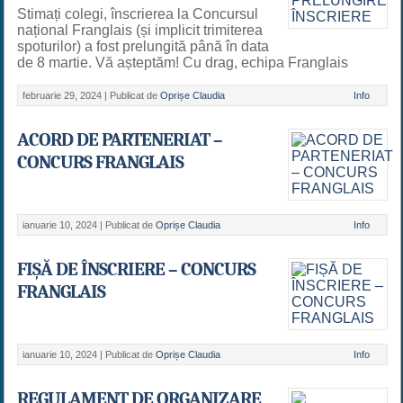
Stimați colegi, înscrierea la Concursul
național Franglais (și implicit trimiterea
spoturilor) a fost prelungită până în data
de 8 martie. Vă așteptăm! Cu drag, echipa Franglais
februarie 29, 2024 |
Publicat de
Oprișe Claudia
Info
ACORD DE PARTENERIAT –
CONCURS FRANGLAIS
ianuarie 10, 2024 |
Publicat de
Oprișe Claudia
Info
FIȘĂ DE ÎNSCRIERE – CONCURS
FRANGLAIS
ianuarie 10, 2024 |
Publicat de
Oprișe Claudia
Info
REGULAMENT DE ORGANIZARE