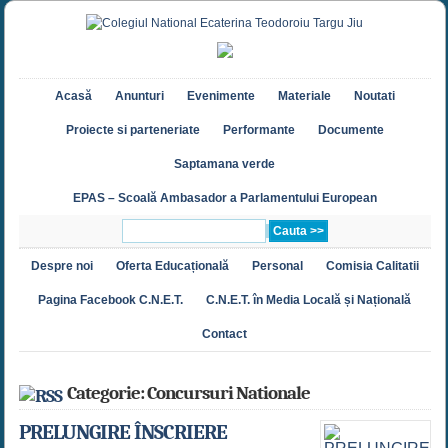
Acasă
Anunturi
Evenimente
Materiale
Noutati
Proiecte si parteneriate
Performante
Documente
Saptamana verde
EPAS – Scoală Ambasador a Parlamentului European
Despre noi
Oferta Educațională
Personal
Comisia Calitatii
Pagina Facebook C.N.E.T.
C.N.E.T. în Media Locală și Națională
Contact
Categorie: Concursuri Nationale
PRELUNGIRE ÎNSCRIERE