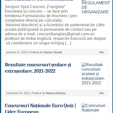
Secţiuni Spot Concurs „Franglais”
Înscrierea la concurs: – se face prin
trimiterea Formularului de înscriere ( prin
completare directa pe calculator,
folosind diacritice) și a Acordului de parteneriat de către
școala participantă la persoanele de contact sau pe
adresa de e-mail: concursfranglais@gmail.com-un
profesor de limba engleză, respectiv franceză are dreptul
să coordoneze un singur echipaj […]
ianuarie 10, 2024 |
Publicat de
Oprișe Claudia
Info
Rezultate concursuri școlare și
extrașcolare, 2021-2022
noiembrie 23, 2022 |
Publicat de
Manica Andreea
Info
Concursuri Naționale Euro Quiz |
Lider European