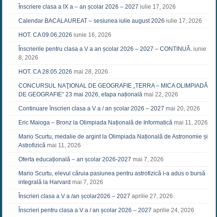
Înscriere clasa a IX a – an școlar 2026 – 2027
iulie 17, 2026
Calendar BACALAUREAT – sesiunea iulie august 2026
iulie 17, 2026
HOT. CA 09.06.2026
iunie 16, 2026
Înscrierile pentru clasa a V a an școlar 2026 – 2027 – CONTINUĂ.
iunie
8, 2026
HOT. CA 28.05.2026
mai 28, 2026
CONCURSUL NAŢIONAL DE GEOGRAFIE „TERRA – MICA OLIMPIADĂ
DE GEOGRAFIE” 23 mai 2026, etapa națională
mai 22, 2026
Continuare înscrieri clasa a V a / an școlar 2026 – 2027
mai 20, 2026
Eric Maioga – Bronz la Olimpiada Națională de Informatică
mai 11, 2026
Mario Scurtu, medalie de argint la Olimpiada Națională de Astronomie și
Astrofizică
mai 11, 2026
Oferta educațională – an școlar 2026-2027
mai 7, 2026
Mario Scurtu, elevul căruia pasiunea pentru astrofizică i-a adus o bursă
integrală la Harvard
mai 7, 2026
Înscrieri clasa a V a /an școlar2026 – 2027
aprilie 27, 2026
Înscrieri pentru clasa a V a / an școlar 2026 – 2027
aprilie 24, 2026