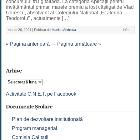
concursului #Digitaliada. La categoria Aplicații pentru
învățământul primar, marele premiu a fost câștigat de Vlad
Udrescu, absolvent al Colegiului Național „Ecaterina
Teodoroiu” , actualmente […]
martie 26, 2021 |
Publicat de
Manica Andreea
Info
« Pagina anterioară
—
Pagina următoare »
Arhive
Arhive
Activitate C.N.E.T. pe Facebook
Documente Școlare
Plan de dezvoltare institutională
Program managerial
Comisia Calitatii