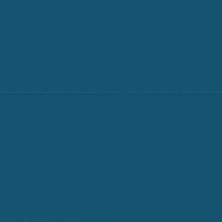
nal ”Ecaterina Teodoroiu”! Autografe, poze, concursuri și plăcerea de a
aterina Teodoroiu” Tg-Jiu, Gorj