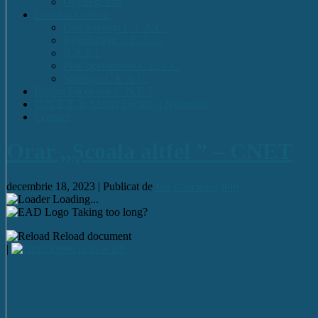
Organigrama
Comisia Calitatii
Componența C.E.A.C.
Regulament C.E.A.C.
R.A.E.I.
Plan operational C.E.A.C.
Strategia C.E.A.C.
Pagina Facebook C.N.E.T.
C.N.E.T. în Media Locală și Națională
Contact
Orar ,,Școala altfel ” – CNET
decembrie 18, 2023 |
Publicat de
Ion Banciulea
Info
Loading...
Taking too long?
Reload document
|
Open in new tab