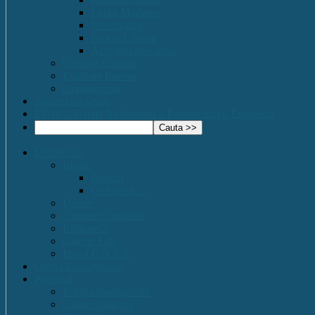
Limbi Moderne
Matematica
Fizica- Chimie
Activități educative
Comisia Calitatii
Evaluare Interna
Organigrama
Saptamana verde
EPAS – Scoală Ambasador a Parlamentului European
Despre noi
Istoric
Prezent
Ce vom fi…
Dotare
Cabinet Consiliere
Biblioteca
Galerie Foto
Imnul C.N.E.T.
Oferta Educațională
Personal
Echipa managerială
Cadre Didactice