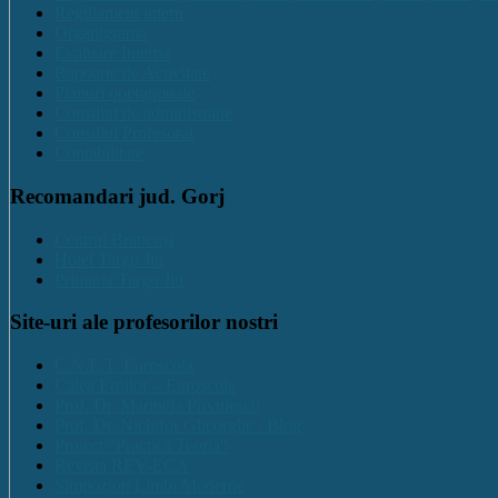
Regulament intern
Organigrama
Evaluare Interna
Rapoarte de Activitate
Planuri operaționale
Consiliul de administratie
Consiliul Profesoral
Contabilitate
Recomandari jud. Gorj
Centrul Brancuși
Hotel Targu Jiu
Primaria Targu Jiu
Site-uri ale profesorilor nostri
C.N.E.T. Euroscola
Calea Eroilor – Euroscola
Prof. Dr. Marinela Pîrvulescu
Prof. Dr. Nichifor Gheorghe : Blog
Proiect "Practică Teoria"
Revista REV-ECA
Simpozion Limbi Moderne