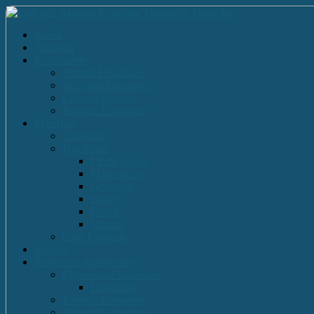
Acasă
Anunturi
Evenimente
Actiuni Umanitare
Activitati Educative
Cultural Artistice
Proiecte Ecologice
Materiale
Dirigentie
Discipline
Limbi straine
Matematica
Geografie
Istorie
Desen
Muzica
Cărti Publicate
Noutati
Proiecte si parteneriate
Parteneriate Nationale
Euroscola
Proiecte Europene
Proiecte Comenius