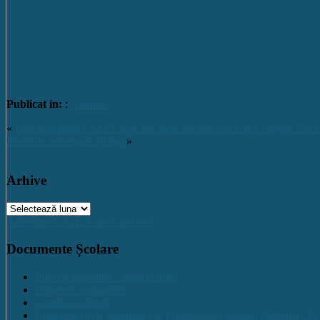
Publicat in:
:
Anunturi
«
Baschetbaliștii CSM Târgu Jiu, meci demonstrativ la Colegiul Națio
Punct de informare virtual
»
Arhive
Arhive
Activitate C.N.E.T. pe Facebook
Documente Școlare
Plan de dezvoltare institutională
Program managerial
Comisia Calitatii
Regulament de organizare și funcționare Colegiul Național „Ec