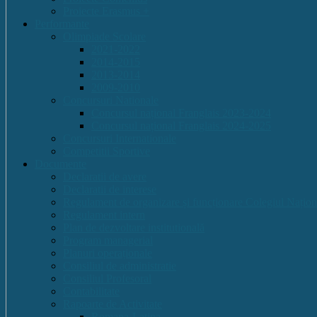
Proiecte Erasmus +
Performante
Olimpiade Scolare
2021-2022
2014-2015
2013-2014
2009-2010
Concursuri Nationale
Concursul național Franglais 2023-2024
Concursul național Franglais 2024-2025
Concursuri Internationale
Competitii Sportive
Documente
Declaratii de avere
Declaratii de interese
Regulament de organizare și funcționare Colegiul Națion
Regulament intern
Plan de dezvoltare institutională
Program managerial
Planuri operaționale
Consiliul de administratie
Consiliul Profesoral
Contabilitate
Rapoarte de Activitate
Romana-Latina