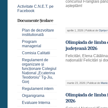
concursul Franglais până
așteptăm!
Activitate C.N.E.T. pe
Facebook
Documente Școlare
Plan de dezvoltare
aprilie 1, 2026 |
Publicat de
Oprișe 
institutională
Olimpiada de limba e
Program
managerial
județeană 2026
Comisia Calitatii
Felicitări, Elena Cătăli
Regulament de
națională! Felicitări și d
organizare și
funcționare Colegiul
Național „Ecaterina
Teodoroiu” Tg-Jiu,
Gorj
martie 23, 2026 |
Publicat de
Manic
Regulament intern
Olimpiada de limba 
Organigrama
2026
Evaluare Interna