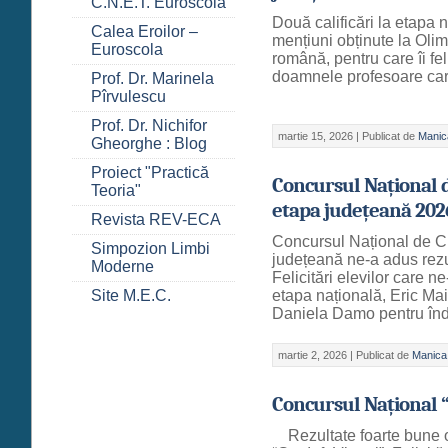
C.N.E.T. Euroscola
Două calificări la etapa 
Calea Eroilor –
mențiuni obținute la Olim
Euroscola
română, pentru care îi fel
doamnele profesoare care
Prof. Dr. Marinela
Pîrvulescu
Prof. Dr. Nichifor
martie 15, 2026 |
Publicat de
Manic
Gheorghe : Blog
Proiect "Practică
Concursul Național 
Teoria"
etapa județeană 202
Revista REV-ECA
Concursul Național de C
Simpozion Limbi
județeană ne-a adus rezu
Moderne
Felicitări elevilor care n
Site M.E.C.
etapa națională, Eric Mai
Daniela Damo pentru îndru
martie 2, 2026 |
Publicat de
Manica
Concursul Național 
Rezultate foarte bune o