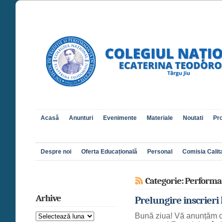
Acasă
Anunturi
Evenimente
Materiale
Noutati
Pro
Despre noi
Oferta Educațională
Personal
Comisia Calita
Categorie: Performa
Arhive
Prelungire inscrieri
Arhive
Bună ziua! Vă anunțăm că