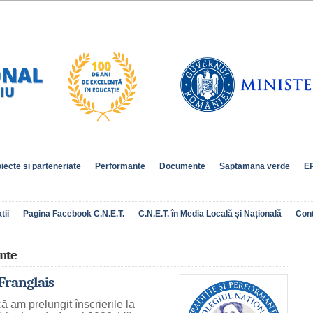
iecte si parteneriate
Performante
Documente
Saptamana verde
EP
tii
Pagina Facebook C.N.E.T.
C.N.E.T. în Media Locală și Națională
Con
nte
 Franglais
 am prelungit înscrierile la