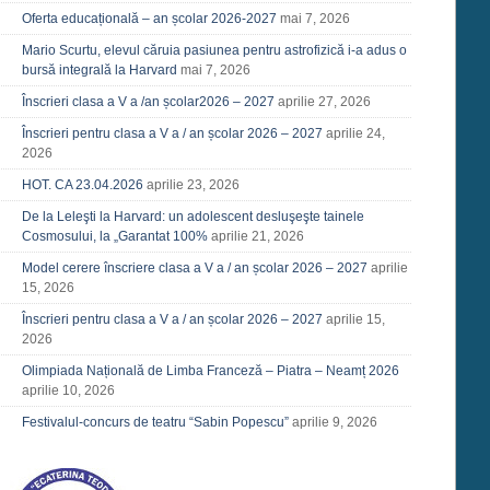
Oferta educațională – an școlar 2026-2027
mai 7, 2026
Mario Scurtu, elevul căruia pasiunea pentru astrofizică i-a adus o
bursă integrală la Harvard
mai 7, 2026
Înscrieri clasa a V a /an școlar2026 – 2027
aprilie 27, 2026
Înscrieri pentru clasa a V a / an școlar 2026 – 2027
aprilie 24,
2026
HOT. CA 23.04.2026
aprilie 23, 2026
De la Leleşti la Harvard: un adolescent desluşeşte tainele
Cosmosului, la „Garantat 100%
aprilie 21, 2026
Model cerere înscriere clasa a V a / an școlar 2026 – 2027
aprilie
15, 2026
Înscrieri pentru clasa a V a / an școlar 2026 – 2027
aprilie 15,
2026
Olimpiada Națională de Limba Franceză – Piatra – Neamț 2026
aprilie 10, 2026
Festivalul-concurs de teatru “Sabin Popescu”
aprilie 9, 2026