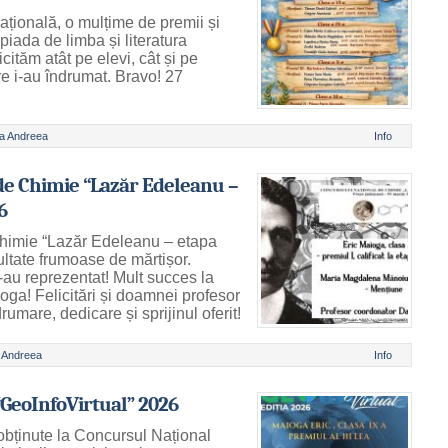
națională, o mulțime de premii și
piada de limba și literatura
icităm atât pe elevi, cât și pe
 i-au îndrumat. Bravo! 27
a Andreea
Info
de Chimie “Lazăr Edeleanu –
6
himie “Lazăr Edeleanu – etapa
ltate frumoase de mărtișor.
e-au reprezentat! Mult succes la
oga! Felicitări și doamnei profesor
mare, dedicare și sprijinul oferit!
 Andreea
Info
“GeoInfoVirtual” 2026
bținute la Concursul Național