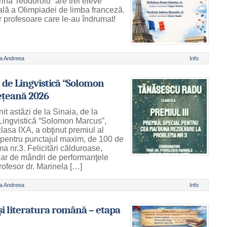
ina Teodoroiu” are trei eleve
nală a Olimpiadei de limba franceză.
or profesoare care le-au îndrumat!
a Andreea
Info
 de Lingvistică “Solomon
ețeană 2026
it astăzi de la Sinaia, de la
Lingvistică “Solomon Marcus”,
sa IXA, a obţinut premiul al
l pentru punctajul maxim, de 100 de
a nr.3. Felicitări călduroase,
ar de mândri de performanţele
rofesor dr. Marinela […]
a Andreea
Info
i literatura română – etapa