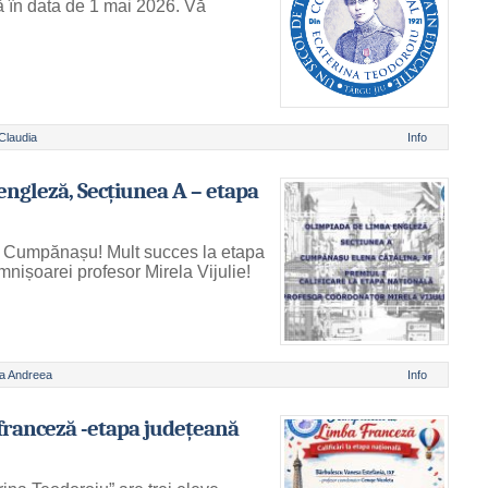
 în data de 1 mai 2026. Vă
Claudia
Info
ngleză, Secțiunea A – etapa
na Cumpănașu! Mult succes la etapa
omnișoarei profesor Mirela Vijulie!
a Andreea
Info
franceză -etapa județeană