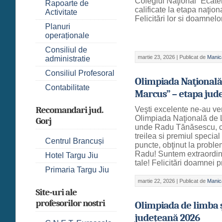
Colegiul Naţional “Ecater
Rapoarte de
calificate la etapa naţio
Activitate
Felicitări lor si doamnel
Planuri
operaționale
Consiliul de
martie 23, 2026 |
Publicat de
Manic
administratie
Consiliul Profesoral
Olimpiada Naţională
Contabilitate
Marcus” – etapa jud
Recomandari jud.
Veşti excelente ne-au ven
Olimpiada Naţională de 
Gorj
unde Radu Tănăsescu, cla
treilea si premiul specia
Centrul Brancuși
puncte, obţinut la problem
Radu! Suntem extraordin
Hotel Targu Jiu
tale! Felicitări doamnei p
Primaria Targu Jiu
martie 22, 2026 |
Publicat de
Manic
Site-uri ale
profesorilor nostri
Olimpiada de limba ș
județeană 2026