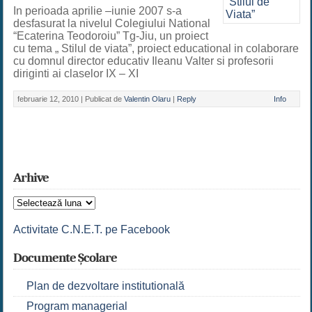
In perioada aprilie –iunie 2007 s-a
desfasurat la nivelul Colegiului National
“Ecaterina Teodoroiu” Tg-Jiu, un proiect
cu tema „ Stilul de viata”, proiect educational in colaborare
cu domnul director educativ Ileanu Valter si profesorii
diriginti ai claselor IX – XI
februarie 12, 2010 |
Publicat de
Valentin Olaru
|
Reply
Info
Arhive
Arhive
Activitate C.N.E.T. pe Facebook
Documente Școlare
Plan de dezvoltare institutională
Program managerial