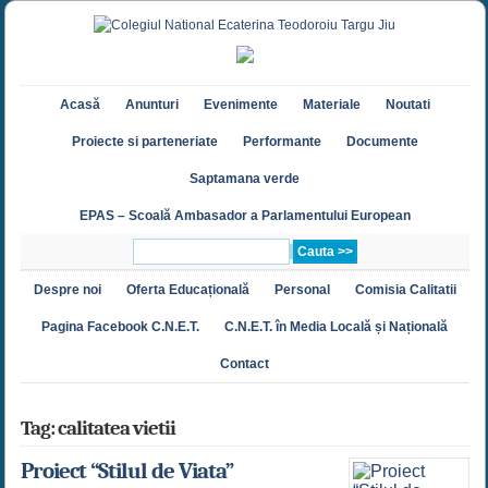
Acasă
Anunturi
Evenimente
Materiale
Noutati
Proiecte si parteneriate
Performante
Documente
Saptamana verde
EPAS – Scoală Ambasador a Parlamentului European
Despre noi
Oferta Educațională
Personal
Comisia Calitatii
Pagina Facebook C.N.E.T.
C.N.E.T. în Media Locală și Națională
Contact
Tag: calitatea vietii
Proiect “Stilul de Viata”