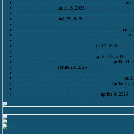
Calendar BACALAUREAT – sesiunea iulie august 2026
iulie
HOT. CA 09.06.2026
iunie 16, 2026
Înscrierile pentru clasa a V a an școlar 2026 – 2027 – CONT
HOT. CA 28.05.2026
mai 28, 2026
CONCURSUL NAŢIONAL DE GEOGRAFIE „TERRA – MICA 
Continuare înscrieri clasa a V a / an școlar 2026 – 2027
mai 20
Eric Maioga – Bronz la Olimpiada Națională de Informatică
ma
Mario Scurtu, medalie de argint la Olimpiada Națională de Astr
Oferta educațională – an școlar 2026-2027
mai 7, 2026
Mario Scurtu, elevul căruia pasiunea pentru astrofizică i-a adus
Înscrieri clasa a V a /an școlar2026 – 2027
aprilie 27, 2026
Înscrieri pentru clasa a V a / an școlar 2026 – 2027
aprilie 24, 
HOT. CA 23.04.2026
aprilie 23, 2026
De la Leleşti la Harvard: un adolescent desluşeşte tainele Cos
Model cerere înscriere clasa a V a / an școlar 2026 – 2027
apri
Înscrieri pentru clasa a V a / an școlar 2026 – 2027
aprilie 15, 
Olimpiada Națională de Limba Franceză – Piatra – Neamț 202
Festivalul-concurs de teatru “Sabin Popescu”
aprilie 9, 2026