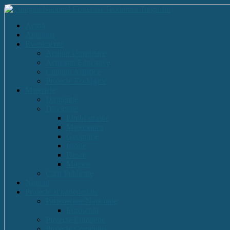
Acasă
Anunturi
Evenimente
Actiuni Umanitare
Activitati Educative
Cultural Artistice
Proiecte Ecologice
Materiale
Dirigentie
Discipline
Limbi straine
Matematica
Geografie
Istorie
Desen
Muzica
Cărti Publicate
Noutati
Proiecte si parteneriate
Parteneriate Nationale
Euroscola
Proiecte Europene
Proiecte Comenius