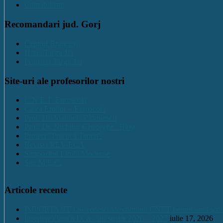
Contabilitate
Recomandari jud. Gorj
Centrul Brancuși
Hotel Targu Jiu
Primaria Targu Jiu
Site-uri ale profesorilor nostri
C.N.E.T. Euroscola
Calea Eroilor – Euroscola
Prof. Dr. Marinela Pîrvulescu
Prof. Dr. Nichifor Gheorghe : Blog
Proiect "Practică Teoria"
Revista REV-ECA
Simpozion Limbi Moderne
Site M.E.C.
Articole recente
IMPORTANT ! Se redeschide căminul CNET pentru anul școlar 2
Înscriere clasa a IX a – an școlar 2026 – 2027
iulie 17, 2026