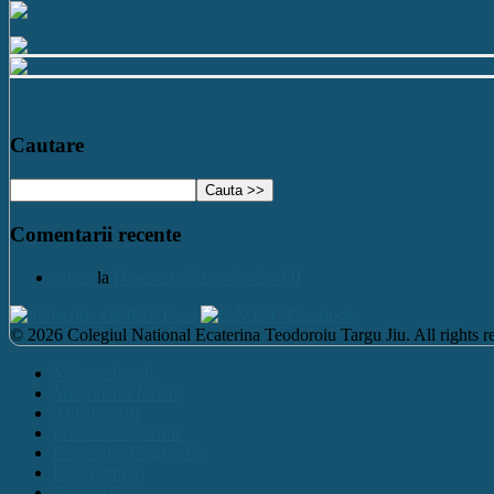
Cautare
Comentarii recente
nutzu
la
Desene realizate de elevi II
© 2026 Colegiul National Ecaterina Teodoroiu Targu Jiu. All rights re
Mărește fontul
Micșorează fontul
Alb și negru
Inversează culorile
Evidențiază legăturile
Font normal
Resetează