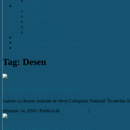
Organigrama
Comisia Calitatii
Componența C.E.A.C.
Regulament C.E.A.C.
R.A.E.I.
Plan operational C.E.A.C.
Strategia C.E.A.C.
Pagina Facebook C.N.E.T.
C.N.E.T. în Media Locală și Națională
Contact
Tag: Desen
Desene realizate de elevi II
Galerie cu desene realizate de elevii Colegiului National “Ecaterina
februarie 14, 2010 |
Publicat de
Valentin Olaru
|
1 Reply
Info
Desene realizate de elevi – I –