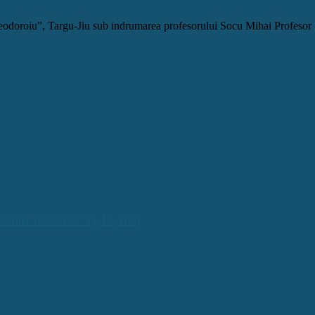
 Teodoroiu”, Targu-Jiu sub indrumarea profesorului Socu Mihai Profeso
aterina Teodoroiu” Tg-Jiu, Gorj