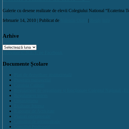
Galerie cu desene realizate de elevii Colegiului National “Ecaterina
februarie 14, 2010 |
Publicat de
Valentin Olaru
|
Reply
Info
Arhive
Arhive
Activitate C.N.E.T. pe Facebook
Documente Școlare
Plan de dezvoltare institutională
Program managerial
Comisia Calitatii
Regulament de organizare și funcționare Colegiul Național „Ec
Regulament intern
Organigrama
Evaluare Interna
Rapoarte de Activitate
Planuri operaționale
Consiliul de administratie
Consiliul Profesoral