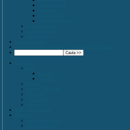
Limbi Moderne
Matematica
Fizica- Chimie
Activități educative
Comisia Calitatii
Evaluare Interna
Organigrama
Saptamana verde
EPAS – Scoală Ambasador a Parlamentului European
Despre noi
Istoric
Prezent
Ce vom fi…
Dotare
Cabinet Consiliere
Biblioteca
Galerie Foto
Imnul C.N.E.T.
Oferta Educațională
Personal
Echipa managerială
Cadre Didactice