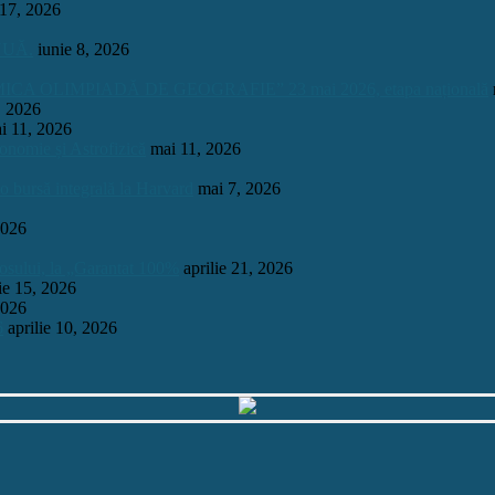
 17, 2026
INUĂ.
iunie 8, 2026
OLIMPIADĂ DE GEOGRAFIE” 23 mai 2026, etapa națională
, 2026
i 11, 2026
onomie și Astrofizică
mai 11, 2026
 o bursă integrală la Harvard
mai 7, 2026
2026
mosului, la „Garantat 100%
aprilie 21, 2026
lie 15, 2026
2026
6
aprilie 10, 2026