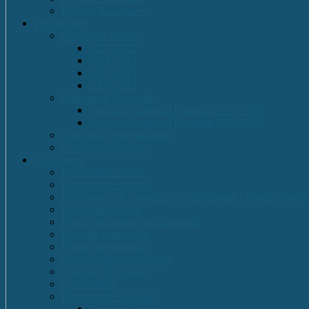
Proiecte Erasmus +
Performante
Olimpiade Scolare
2021-2022
2014-2015
2013-2014
2009-2010
Concursuri Nationale
Concursul național Franglais 2023-2024
Concursul național Franglais 2024-2025
Concursuri Internationale
Competitii Sportive
Documente
Declaratii de avere
Declaratii de interese
Regulament de organizare și funcționare Colegiul Națion
Regulament intern
Plan de dezvoltare institutională
Program managerial
Planuri operaționale
Consiliul de administratie
Consiliul Profesoral
Contabilitate
Rapoarte de Activitate
Romana-Latina