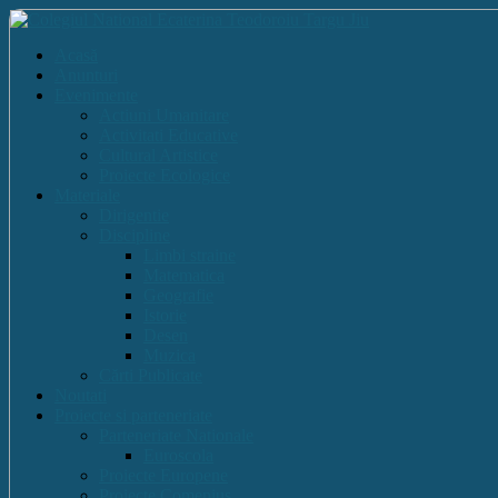
Acasă
Anunturi
Evenimente
Actiuni Umanitare
Activitati Educative
Cultural Artistice
Proiecte Ecologice
Materiale
Dirigentie
Discipline
Limbi straine
Matematica
Geografie
Istorie
Desen
Muzica
Cărti Publicate
Noutati
Proiecte si parteneriate
Parteneriate Nationale
Euroscola
Proiecte Europene
Proiecte Comenius