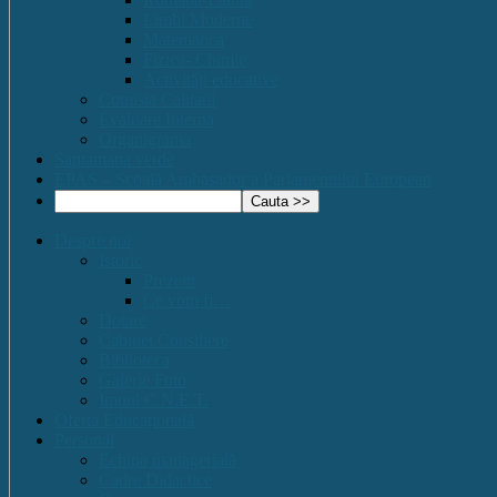
Limbi Moderne
Matematica
Fizica- Chimie
Activități educative
Comisia Calitatii
Evaluare Interna
Organigrama
Saptamana verde
EPAS – Scoală Ambasador a Parlamentului European
Despre noi
Istoric
Prezent
Ce vom fi…
Dotare
Cabinet Consiliere
Biblioteca
Galerie Foto
Imnul C.N.E.T.
Oferta Educațională
Personal
Echipa managerială
Cadre Didactice