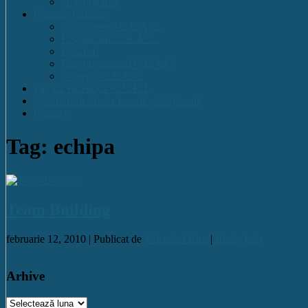
Organigrama
Comisia Calitatii
Componența C.E.A.C.
Regulament C.E.A.C.
R.A.E.I.
Plan operational C.E.A.C.
Strategia C.E.A.C.
Pagina Facebook C.N.E.T.
C.N.E.T. în Media Locală și Națională
Contact
Tag: echipa
Team Building
februarie 12, 2010 |
Publicat de
Valentin Olaru
|
Reply
Info
Arhive
Arhive