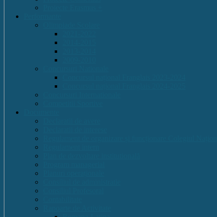
Proiecte Erasmus +
Performante
Olimpiade Scolare
2021-2022
2014-2015
2013-2014
2009-2010
Concursuri Nationale
Concursul național Franglais 2023-2024
Concursul național Franglais 2024-2025
Concursuri Internationale
Competitii Sportive
Documente
Declaratii de avere
Declaratii de interese
Regulament de organizare și funcționare Colegiul Națion
Regulament intern
Plan de dezvoltare institutională
Program managerial
Planuri operaționale
Consiliul de administratie
Consiliul Profesoral
Contabilitate
Rapoarte de Activitate
Romana-Latina