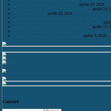
Înscrieri clasa a V a /an școlar2026 – 2027
aprilie 27, 2026
Înscrieri pentru clasa a V a / an școlar 2026 – 2027
aprilie 24, 
HOT. CA 23.04.2026
aprilie 23, 2026
De la Leleşti la Harvard: un adolescent desluşeşte tainele Cos
Model cerere înscriere clasa a V a / an școlar 2026 – 2027
apri
Înscrieri pentru clasa a V a / an școlar 2026 – 2027
aprilie 15, 
Olimpiada Națională de Limba Franceză – Piatra – Neamț 202
Festivalul-concurs de teatru “Sabin Popescu”
aprilie 9, 2026
Cautare