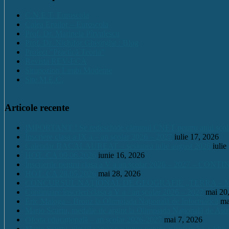
C.N.E.T. Euroscola
Calea Eroilor – Euroscola
Prof. Dr. Marinela Pîrvulescu
Prof. Dr. Nichifor Gheorghe : Blog
Proiect "Practică Teoria"
Revista REV-ECA
Simpozion Limbi Moderne
Site M.E.C.
Articole recente
IMPORTANT ! Se redeschide căminul CNET pentru anul școlar 2
Înscriere clasa a IX a – an școlar 2026 – 2027
iulie 17, 2026
Calendar BACALAUREAT – sesiunea iulie august 2026
iulie
HOT. CA 09.06.2026
iunie 16, 2026
Înscrierile pentru clasa a V a an școlar 2026 – 2027 – CONT
HOT. CA 28.05.2026
mai 28, 2026
CONCURSUL NAŢIONAL DE GEOGRAFIE „TERRA – MICA 
Continuare înscrieri clasa a V a / an școlar 2026 – 2027
mai 20
Eric Maioga – Bronz la Olimpiada Națională de Informatică
ma
Mario Scurtu, medalie de argint la Olimpiada Națională de Astr
Oferta educațională – an școlar 2026-2027
mai 7, 2026
Mario Scurtu, elevul căruia pasiunea pentru astrofizică i-a adus