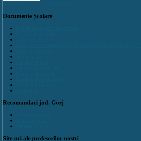
Activitate C.N.E.T. pe Facebook
Documente Școlare
Plan de dezvoltare institutională
Program managerial
Comisia Calitatii
Regulament de organizare și funcționare Colegiul Național „Ec
Regulament intern
Organigrama
Evaluare Interna
Rapoarte de Activitate
Planuri operaționale
Consiliul de administratie
Consiliul Profesoral
Contabilitate
Recomandari jud. Gorj
Centrul Brancuși
Hotel Targu Jiu
Primaria Targu Jiu
Site-uri ale profesorilor nostri