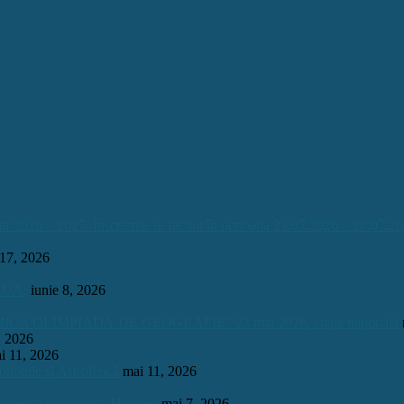
026 – 2027. Înscrierile se fac tot în perioada 23.07.2026 – 28.07.20
 17, 2026
INUĂ.
iunie 8, 2026
OLIMPIADĂ DE GEOGRAFIE” 23 mai 2026, etapa națională
, 2026
i 11, 2026
onomie și Astrofizică
mai 11, 2026
 o bursă integrală la Harvard
mai 7, 2026