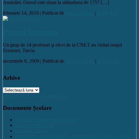
Anatoliei. Orasul este situat la altitudinea de 1757 […]
februarie 14, 2010 |
Publicat de
Valentin Olaru
|
Reply
Info
Proiect Erzurum
Un grup de 14 profesori şi elevi de la CNET au vizitat oraşul
Erzurum, Turcia
decembrie 8, 2009 |
Publicat de
Valentin Olaru
|
Reply
Info
Arhive
Arhive
Activitate C.N.E.T. pe Facebook
Documente Școlare
Plan de dezvoltare institutională
Program managerial
Comisia Calitatii
Regulament de organizare și funcționare Colegiul Național