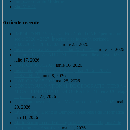
Simpozion Limbi Moderne
Site M.E.C.
Articole recente
IMPORTANT ! Se redeschide căminul CNET pentru anul
școlar 2026 – 2027. Înscrierile se fac tot în perioada
23.07.2026 – 28.07.2026.
iulie 23, 2026
Înscriere clasa a IX a – an școlar 2026 – 2027
iulie 17, 2026
Calendar BACALAUREAT – sesiunea iulie august 2026
iulie 17, 2026
HOT. CA 09.06.2026
iunie 16, 2026
Înscrierile pentru clasa a V a an școlar 2026 – 2027 –
CONTINUĂ.
iunie 8, 2026
HOT. CA 28.05.2026
mai 28, 2026
CONCURSUL NAŢIONAL DE GEOGRAFIE „TERRA –
MICA OLIMPIADĂ DE GEOGRAFIE” 23 mai 2026, etapa
națională
mai 22, 2026
Continuare înscrieri clasa a V a / an școlar 2026 – 2027
mai
20, 2026
Eric Maioga – Bronz la Olimpiada Națională de Informatică
mai 11, 2026
Mario Scurtu, medalie de argint la Olimpiada Națională de
Astronomie și Astrofizică
mai 11, 2026