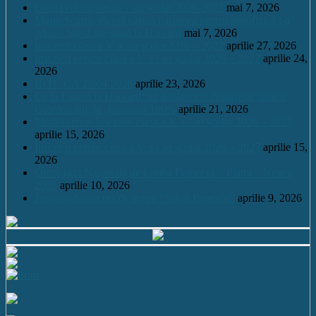
Oferta educațională – an școlar 2026-2027
mai 7, 2026
Mario Scurtu, elevul căruia pasiunea pentru astrofizică i-a
adus o bursă integrală la Harvard
mai 7, 2026
Înscrieri clasa a V a /an școlar2026 – 2027
aprilie 27, 2026
Înscrieri pentru clasa a V a / an școlar 2026 – 2027
aprilie 24,
2026
HOT. CA 23.04.2026
aprilie 23, 2026
De la Leleşti la Harvard: un adolescent desluşeşte tainele
Cosmosului, la „Garantat 100%
aprilie 21, 2026
Model cerere înscriere clasa a V a / an școlar 2026 – 2027
aprilie 15, 2026
Înscrieri pentru clasa a V a / an școlar 2026 – 2027
aprilie 15,
2026
Olimpiada Națională de Limba Franceză – Piatra – Neamț
2026
aprilie 10, 2026
Festivalul-concurs de teatru “Sabin Popescu”
aprilie 9, 2026