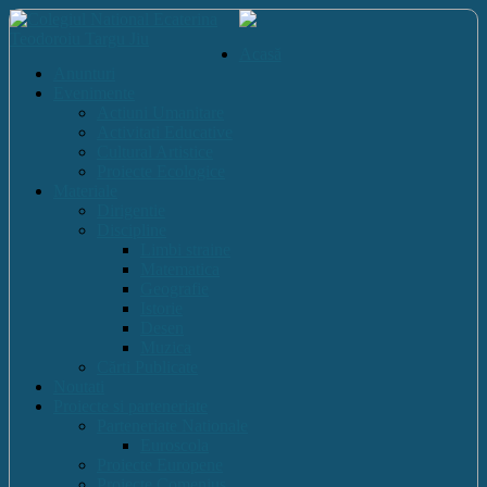
Acasă
Anunturi
Evenimente
Actiuni Umanitare
Activitati Educative
Cultural Artistice
Proiecte Ecologice
Materiale
Dirigentie
Discipline
Limbi straine
Matematica
Geografie
Istorie
Desen
Muzica
Cărti Publicate
Noutati
Proiecte si parteneriate
Parteneriate Nationale
Euroscola
Proiecte Europene
Proiecte Comenius