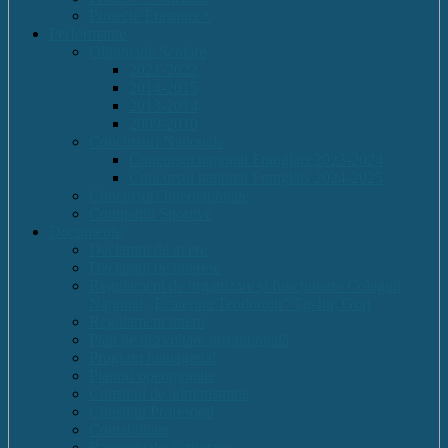
Proiecte Erasmus +
Performante
Olimpiade Scolare
2021-2022
2014-2015
2013-2014
2009-2010
Concursuri Nationale
Concursul național Franglais 2023-2024
Concursul național Franglais 2024-2025
Concursuri Internationale
Competitii Sportive
Documente
Declaratii de avere
Declaratii de interese
Regulament de organizare și funcționare Colegiul
Național „Ecaterina Teodoroiu” Tg-Jiu, Gorj
Regulament intern
Plan de dezvoltare institutională
Program managerial
Planuri operaționale
Consiliul de administratie
Consiliul Profesoral
Contabilitate
Rapoarte de Activitate