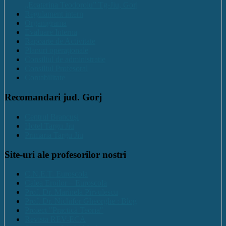
„Ecaterina Teodoroiu” Tg-Jiu, Gorj
Regulament intern
Organigrama
Evaluare Interna
Rapoarte de Activitate
Planuri operaționale
Consiliul de administratie
Consiliul Profesoral
Contabilitate
Recomandari jud. Gorj
Centrul Brancuși
Hotel Targu Jiu
Primaria Targu Jiu
Site-uri ale profesorilor nostri
C.N.E.T. Euroscola
Calea Eroilor – Euroscola
Prof. Dr. Marinela Pîrvulescu
Prof. Dr. Nichifor Gheorghe : Blog
Proiect "Practică Teoria"
Revista REV-ECA