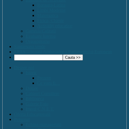
Romana-Latina
Limbi Moderne
Matematica
Fizica- Chimie
Activități educative
Comisia Calitatii
Evaluare Interna
Organigrama
Saptamana verde
EPAS – Scoală Ambasador a Parlamentului European
Despre noi
Istoric
Prezent
Ce vom fi…
Dotare
Cabinet Consiliere
Biblioteca
Galerie Foto
Imnul C.N.E.T.
Oferta Educațională
Personal
Echipa managerială