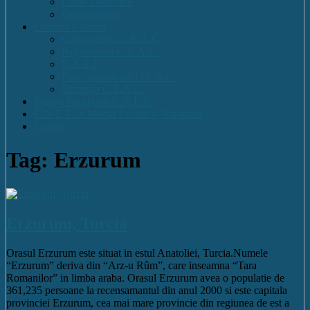
Cadre Didactice
Organigrama
Comisia Calitatii
Componența C.E.A.C.
Regulament C.E.A.C.
R.A.E.I.
Plan operational C.E.A.C.
Strategia C.E.A.C.
Pagina Facebook C.N.E.T.
C.N.E.T. în Media Locală și Națională
Contact
Tag: Erzurum
Erzurum, Turcia
Orasul Erzurum este situat in estul Anatoliei, Turcia.Numele
“Erzurum” deriva din “Arz-u Rûm”, care inseamna “Tara
Romanilor” in limba araba. Orasul Erzurum avea o populatie de
361,235 persoane la recensamantul din anul 2000 si este capitala
provinciei Erzurum, cea mai mare provincie din regiunea de est a