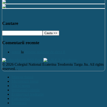
Cautare
Comentarii recente
nutzu
la
Desene realizate de elevi II
© 2026 Colegiul National Ecaterina Teodoroiu Targu Jiu. All rights
reserved. .
Mărește fontul
Micșorează fontul
Alb și negru
Inversează culorile
Evidențiază legăturile
Font normal
Resetează