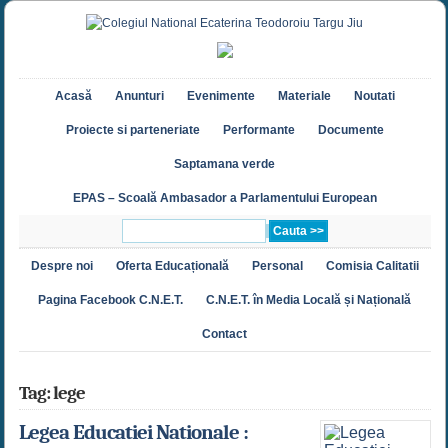
Acasă
Anunturi
Evenimente
Materiale
Noutati
Proiecte si parteneriate
Performante
Documente
Saptamana verde
EPAS – Scoală Ambasador a Parlamentului European
Despre noi
Oferta Educațională
Personal
Comisia Calitatii
Pagina Facebook C.N.E.T.
C.N.E.T. în Media Locală și Națională
Contact
Tag: lege
Legea Educatiei Nationale :