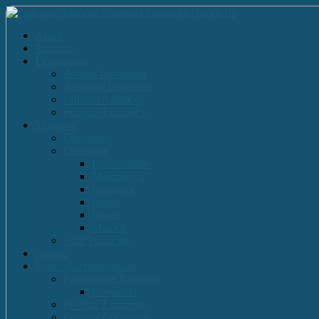
Acasă
Anunturi
Evenimente
Actiuni Umanitare
Activitati Educative
Cultural Artistice
Proiecte Ecologice
Materiale
Dirigentie
Discipline
Limbi straine
Matematica
Geografie
Istorie
Desen
Muzica
Cărti Publicate
Noutati
Proiecte si parteneriate
Parteneriate Nationale
Euroscola
Proiecte Europene
Proiecte Comenius