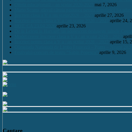
Oferta educațională – an școlar 2026-2027
mai 7, 2026
Mario Scurtu, elevul căruia pasiunea pentru astrofizică i-a adus
Înscrieri clasa a V a /an școlar2026 – 2027
aprilie 27, 2026
Înscrieri pentru clasa a V a / an școlar 2026 – 2027
aprilie 24, 
HOT. CA 23.04.2026
aprilie 23, 2026
De la Leleşti la Harvard: un adolescent desluşeşte tainele Cos
Model cerere înscriere clasa a V a / an școlar 2026 – 2027
apri
Înscrieri pentru clasa a V a / an școlar 2026 – 2027
aprilie 15, 
Olimpiada Națională de Limba Franceză – Piatra – Neamț 202
Festivalul-concurs de teatru “Sabin Popescu”
aprilie 9, 2026
Cautare