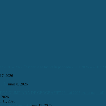
026 – 2027. Înscrierile se fac tot în perioada 23.07.2026 – 28.07.20
 17, 2026
INUĂ.
iunie 8, 2026
OLIMPIADĂ DE GEOGRAFIE” 23 mai 2026, etapa națională
, 2026
i 11, 2026
onomie și Astrofizică
mai 11, 2026