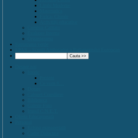
Limbi Moderne
Matematica
Fizica- Chimie
Activități educative
Comisia Calitatii
Evaluare Interna
Organigrama
Saptamana verde
EPAS – Scoală Ambasador a Parlamentului European
Despre noi
Istoric
Prezent
Ce vom fi…
Dotare
Cabinet Consiliere
Biblioteca
Galerie Foto
Imnul C.N.E.T.
Oferta Educațională
Personal
Echipa managerială
Cadre Didactice