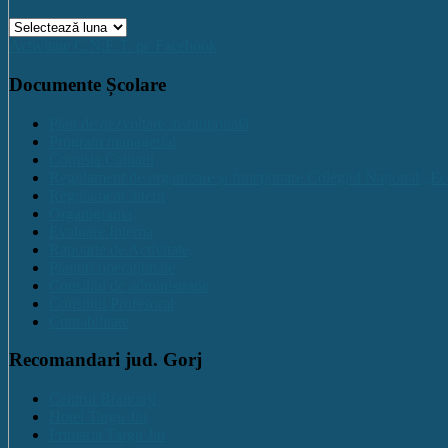
Arhive
Activitate C.N.E.T. pe Facebook
Documente Școlare
Plan de dezvoltare institutională
Program managerial
Comisia Calitatii
Regulament de organizare și funcționare Colegiul Național „Ec
Regulament intern
Organigrama
Evaluare Interna
Rapoarte de Activitate
Planuri operaționale
Consiliul de administratie
Consiliul Profesoral
Contabilitate
Recomandari jud. Gorj
Centrul Brancuși
Hotel Targu Jiu
Primaria Targu Jiu