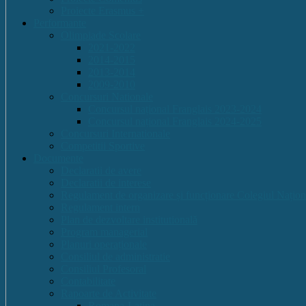
Proiecte Erasmus +
Performante
Olimpiade Scolare
2021-2022
2014-2015
2013-2014
2009-2010
Concursuri Nationale
Concursul național Franglais 2023-2024
Concursul național Franglais 2024-2025
Concursuri Internationale
Competitii Sportive
Documente
Declaratii de avere
Declaratii de interese
Regulament de organizare și funcționare Colegiul Națion
Regulament intern
Plan de dezvoltare institutională
Program managerial
Planuri operaționale
Consiliul de administratie
Consiliul Profesoral
Contabilitate
Rapoarte de Activitate
Romana-Latina