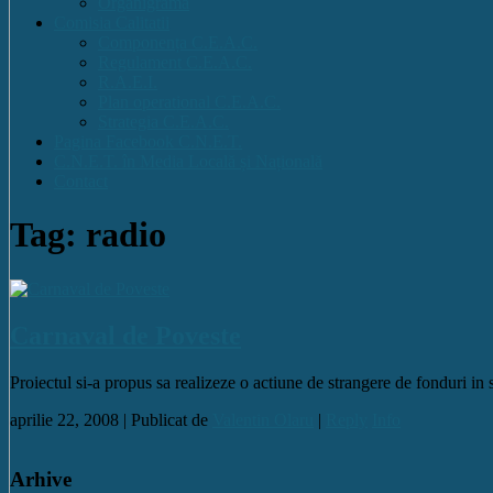
Organigrama
Comisia Calitatii
Componența C.E.A.C.
Regulament C.E.A.C.
R.A.E.I.
Plan operational C.E.A.C.
Strategia C.E.A.C.
Pagina Facebook C.N.E.T.
C.N.E.T. în Media Locală și Națională
Contact
Tag: radio
Carnaval de Poveste
Proiectul si-a propus sa realizeze o actiune de strangere de fonduri in sc
aprilie 22, 2008 |
Publicat de
Valentin Olaru
|
Reply
Info
Arhive