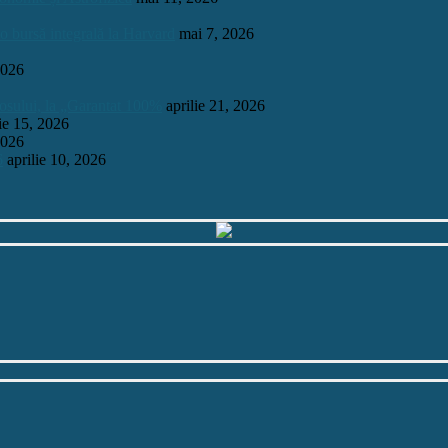
 o bursă integrală la Harvard
mai 7, 2026
2026
mosului, la „Garantat 100%
aprilie 21, 2026
lie 15, 2026
2026
6
aprilie 10, 2026