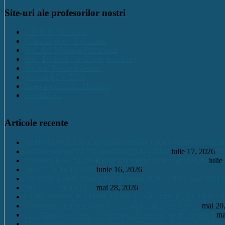
Site-uri ale profesorilor nostri
C.N.E.T. Euroscola
Calea Eroilor – Euroscola
Prof. Dr. Marinela Pîrvulescu
Prof. Dr. Nichifor Gheorghe : Blog
Proiect "Practică Teoria"
Revista REV-ECA
Simpozion Limbi Moderne
Site M.E.C.
Articole recente
IMPORTANT ! Se redeschide căminul CNET pentru anul școlar 2
Înscriere clasa a IX a – an școlar 2026 – 2027
iulie 17, 2026
Calendar BACALAUREAT – sesiunea iulie august 2026
iulie
HOT. CA 09.06.2026
iunie 16, 2026
Înscrierile pentru clasa a V a an școlar 2026 – 2027 – CONT
HOT. CA 28.05.2026
mai 28, 2026
CONCURSUL NAŢIONAL DE GEOGRAFIE „TERRA – MICA 
Continuare înscrieri clasa a V a / an școlar 2026 – 2027
mai 20
Eric Maioga – Bronz la Olimpiada Națională de Informatică
ma
Mario Scurtu, medalie de argint la Olimpiada Națională de Astr