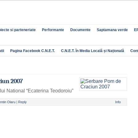
iecte si parteneriate
Performante
Documente
Saptamana verde
EP
tii
Pagina Facebook C.N.E.T.
C.N.E.T. în Media Locală și Națională
Con
iun 2007
lui National “Ecaterina Teodoroiu”
entin Olaru
|
Reply
Info