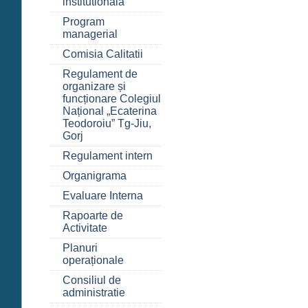
institutională
Program
managerial
Comisia Calitatii
Regulament de
organizare și
funcționare Colegiul
Național „Ecaterina
Teodoroiu” Tg-Jiu,
Gorj
Regulament intern
Organigrama
Evaluare Interna
Rapoarte de
Activitate
Planuri
operaționale
Consiliul de
administratie