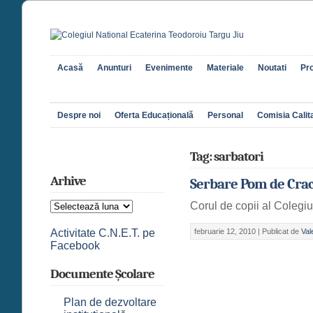
Acasă
Anunturi
Evenimente
Materiale
Noutati
Pro
Despre noi
Oferta Educațională
Personal
Comisia Calita
Tag: sarbatori
Arhive
Serbare Pom de Crac
Arhive
Corul de copii al Colegiu
Activitate C.N.E.T. pe
februarie 12, 2010 |
Publicat de
Val
Facebook
Documente Școlare
Plan de dezvoltare