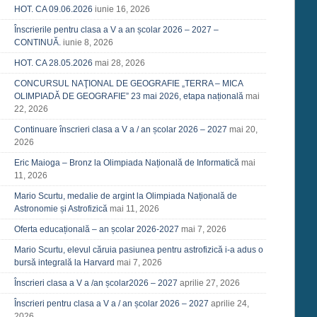
HOT. CA 09.06.2026
iunie 16, 2026
Înscrierile pentru clasa a V a an școlar 2026 – 2027 –
CONTINUĂ.
iunie 8, 2026
HOT. CA 28.05.2026
mai 28, 2026
CONCURSUL NAŢIONAL DE GEOGRAFIE „TERRA – MICA
OLIMPIADĂ DE GEOGRAFIE” 23 mai 2026, etapa națională
mai
22, 2026
Continuare înscrieri clasa a V a / an școlar 2026 – 2027
mai 20,
2026
Eric Maioga – Bronz la Olimpiada Națională de Informatică
mai
11, 2026
Mario Scurtu, medalie de argint la Olimpiada Națională de
Astronomie și Astrofizică
mai 11, 2026
Oferta educațională – an școlar 2026-2027
mai 7, 2026
Mario Scurtu, elevul căruia pasiunea pentru astrofizică i-a adus o
bursă integrală la Harvard
mai 7, 2026
Înscrieri clasa a V a /an școlar2026 – 2027
aprilie 27, 2026
Înscrieri pentru clasa a V a / an școlar 2026 – 2027
aprilie 24,
2026