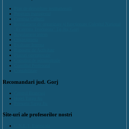
Plan de dezvoltare institutională
Program managerial
Comisia Calitatii
Regulament de organizare și funcționare Colegiul Național
„Ecaterina Teodoroiu” Tg-Jiu, Gorj
Regulament intern
Organigrama
Evaluare Interna
Rapoarte de Activitate
Planuri operaționale
Consiliul de administratie
Consiliul Profesoral
Contabilitate
Recomandari jud. Gorj
Centrul Brancuși
Hotel Targu Jiu
Primaria Targu Jiu
Site-uri ale profesorilor nostri
C.N.E.T. Euroscola