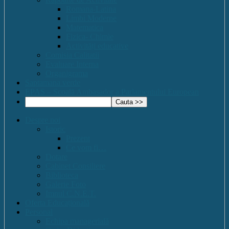
Romana-Latina
Limbi Moderne
Matematica
Fizica- Chimie
Activități educative
Comisia Calitatii
Evaluare Interna
Organigrama
Saptamana verde
EPAS – Scoală Ambasador a Parlamentului European
Despre noi
Istoric
Prezent
Ce vom fi…
Dotare
Cabinet Consiliere
Biblioteca
Galerie Foto
Imnul C.N.E.T.
Oferta Educațională
Personal
Echipa managerială