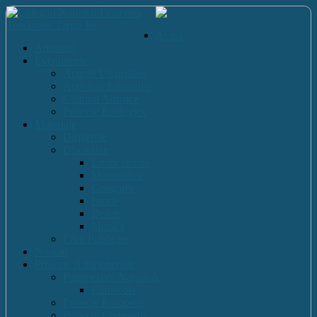
Acasă
Anunturi
Evenimente
Actiuni Umanitare
Activitati Educative
Cultural Artistice
Proiecte Ecologice
Materiale
Dirigentie
Discipline
Limbi straine
Matematica
Geografie
Istorie
Desen
Muzica
Cărti Publicate
Noutati
Proiecte si parteneriate
Parteneriate Nationale
Euroscola
Proiecte Europene
Proiecte Comenius