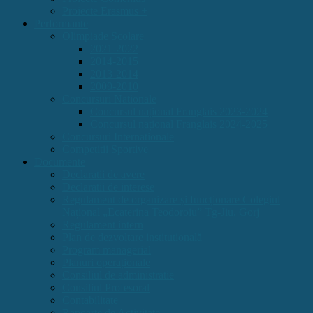
Proiecte Erasmus +
Performante
Olimpiade Scolare
2021-2022
2014-2015
2013-2014
2009-2010
Concursuri Nationale
Concursul național Franglais 2023-2024
Concursul național Franglais 2024-2025
Concursuri Internationale
Competitii Sportive
Documente
Declaratii de avere
Declaratii de interese
Regulament de organizare și funcționare Colegiul
Național „Ecaterina Teodoroiu” Tg-Jiu, Gorj
Regulament intern
Plan de dezvoltare institutională
Program managerial
Planuri operaționale
Consiliul de administratie
Consiliul Profesoral
Contabilitate
Rapoarte de Activitate