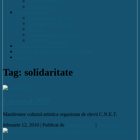
Cadre Didactice
Organigrama
Comisia Calitatii
Componența C.E.A.C.
Regulament C.E.A.C.
R.A.E.I.
Plan operational C.E.A.C.
Strategia C.E.A.C.
Pagina Facebook C.N.E.T.
C.N.E.T. în Media Locală și Națională
Contact
Tag: solidaritate
Carnaval 2007
Manifestare cultural-artistica organizata de elevii C.N.E.T.
februarie 12, 2010 |
Publicat de
Valentin Olaru
|
Reply
Info