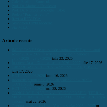
Calea Eroilor – Euroscola
Prof. Dr. Marinela Pîrvulescu
Prof. Dr. Nichifor Gheorghe : Blog
Proiect "Practică Teoria"
Revista REV-ECA
Simpozion Limbi Moderne
Site M.E.C.
Articole recente
IMPORTANT ! Se redeschide căminul CNET pentru anul
școlar 2026 – 2027. Înscrierile se fac tot în perioada
23.07.2026 – 28.07.2026.
iulie 23, 2026
Înscriere clasa a IX a – an școlar 2026 – 2027
iulie 17, 2026
Calendar BACALAUREAT – sesiunea iulie august 2026
iulie 17, 2026
HOT. CA 09.06.2026
iunie 16, 2026
Înscrierile pentru clasa a V a an școlar 2026 – 2027 –
CONTINUĂ.
iunie 8, 2026
HOT. CA 28.05.2026
mai 28, 2026
CONCURSUL NAŢIONAL DE GEOGRAFIE „TERRA –
MICA OLIMPIADĂ DE GEOGRAFIE” 23 mai 2026, etapa
națională
mai 22, 2026
Continuare înscrieri clasa a V a / an școlar 2026 – 2027
mai