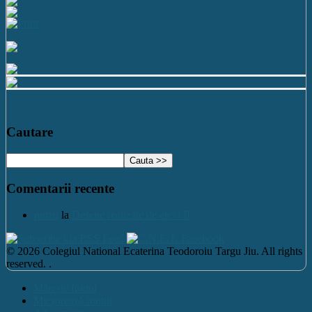
Cautare
Comentarii recente
nutzu
la
Desene realizate de elevi II
© 2026 Colegiul National Ecaterina Teodoroiu Targu Jiu. All rights
reserved. .
Mărește fontul
Micșorează fontul