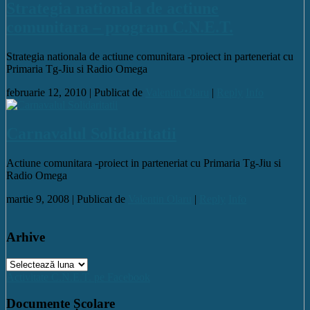
Strategia nationala de actiune
comunitara – program C.N.E.T.
Strategia nationala de actiune comunitara -proiect in parteneriat cu
Primaria Tg-Jiu si Radio Omega
februarie 12, 2010 |
Publicat de
Valentin Olaru
|
Reply
Info
Carnavalul Solidaritatii
Actiune comunitara -proiect in parteneriat cu Primaria Tg-Jiu si
Radio Omega
martie 9, 2008 |
Publicat de
Valentin Olaru
|
Reply
Info
Arhive
Arhive
Activitate C.N.E.T. pe Facebook
Documente Școlare