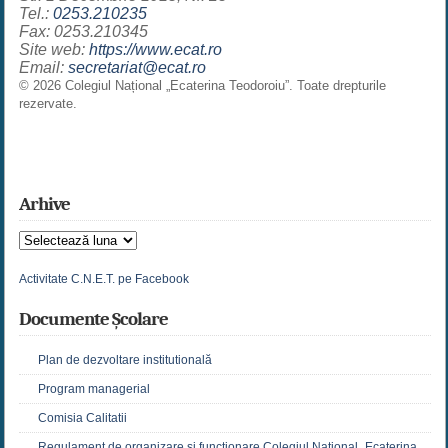
Tel.:
0253.210235
Fax: 0253.210345
Site web:
https://www.ecat.ro
Email:
secretariat@ecat.ro
©
2026
Colegiul Național „Ecaterina Teodoroiu”. Toate drepturile
rezervate.
Arhive
Arhive
Activitate C.N.E.T. pe Facebook
Documente Școlare
Plan de dezvoltare institutională
Program managerial
Comisia Calitatii
Regulament de organizare și funcționare Colegiul Național „Ecaterina