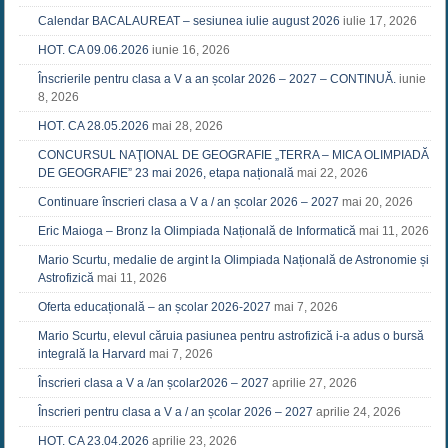
Calendar BACALAUREAT – sesiunea iulie august 2026
iulie 17, 2026
HOT. CA 09.06.2026
iunie 16, 2026
Înscrierile pentru clasa a V a an școlar 2026 – 2027 – CONTINUĂ.
iunie
8, 2026
HOT. CA 28.05.2026
mai 28, 2026
CONCURSUL NAŢIONAL DE GEOGRAFIE „TERRA – MICA OLIMPIADĂ
DE GEOGRAFIE” 23 mai 2026, etapa națională
mai 22, 2026
Continuare înscrieri clasa a V a / an școlar 2026 – 2027
mai 20, 2026
Eric Maioga – Bronz la Olimpiada Națională de Informatică
mai 11, 2026
Mario Scurtu, medalie de argint la Olimpiada Națională de Astronomie și
Astrofizică
mai 11, 2026
Oferta educațională – an școlar 2026-2027
mai 7, 2026
Mario Scurtu, elevul căruia pasiunea pentru astrofizică i-a adus o bursă
integrală la Harvard
mai 7, 2026
Înscrieri clasa a V a /an școlar2026 – 2027
aprilie 27, 2026
Înscrieri pentru clasa a V a / an școlar 2026 – 2027
aprilie 24, 2026
HOT. CA 23.04.2026
aprilie 23, 2026