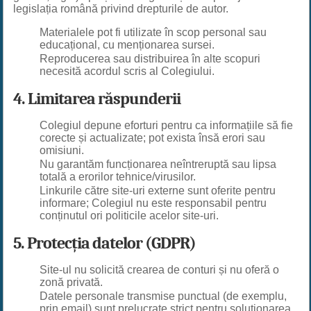
legislația română privind drepturile de autor.
Materialele pot fi utilizate în scop personal sau
educațional, cu menționarea sursei.
Reproducerea sau distribuirea în alte scopuri
necesită acordul scris al Colegiului.
4. Limitarea răspunderii
Colegiul depune eforturi pentru ca informațiile să fie
corecte și actualizate; pot exista însă erori sau
omisiuni.
Nu garantăm funcționarea neîntreruptă sau lipsa
totală a erorilor tehnice/virusilor.
Linkurile către site-uri externe sunt oferite pentru
informare; Colegiul nu este responsabil pentru
conținutul ori politicile acelor site-uri.
5. Protecția datelor (GDPR)
Site-ul nu solicită crearea de conturi și nu oferă o
zonă privată.
Datele personale transmise punctual (de exemplu,
prin email) sunt prelucrate strict pentru soluționarea