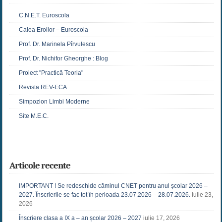
C.N.E.T. Euroscola
Calea Eroilor – Euroscola
Prof. Dr. Marinela Pîrvulescu
Prof. Dr. Nichifor Gheorghe : Blog
Proiect "Practică Teoria"
Revista REV-ECA
Simpozion Limbi Moderne
Site M.E.C.
Articole recente
IMPORTANT ! Se redeschide căminul CNET pentru anul școlar 2026 –
2027. Înscrierile se fac tot în perioada 23.07.2026 – 28.07.2026.
iulie 23,
2026
Înscriere clasa a IX a – an școlar 2026 – 2027
iulie 17, 2026