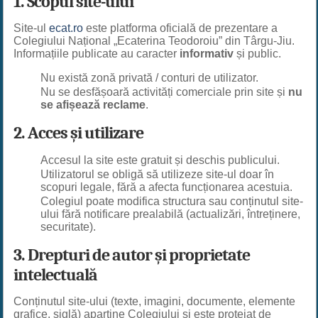
1. Scopul site-ului
Site-ul
ecat.ro
este platforma oficială de prezentare a
Colegiului Național „Ecaterina Teodoroiu” din Târgu-Jiu.
Informațiile publicate au caracter
informativ
și public.
Nu există zonă privată / conturi de utilizator.
Nu se desfășoară activități comerciale prin site și
nu
se afișează reclame
.
2. Acces și utilizare
Accesul la site este gratuit și deschis publicului.
Utilizatorul se obligă să utilizeze site-ul doar în
scopuri legale, fără a afecta funcționarea acestuia.
Colegiul poate modifica structura sau conținutul site-
ului fără notificare prealabilă (actualizări, întreținere,
securitate).
3. Drepturi de autor și proprietate
intelectuală
Conținutul site-ului (texte, imagini, documente, elemente
grafice, siglă) aparține Colegiului și este protejat de