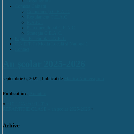
Organigrama
Comisia Calitatii
Componența C.E.A.C.
Regulament C.E.A.C.
R.A.E.I.
Plan operational C.E.A.C.
Strategia C.E.A.C.
Pagina Facebook C.N.E.T.
C.N.E.T. în Media Locală și Națională
Contact
An școlar 2025-2026
septembrie 6, 2025 |
Publicat de
Manica Andreea
Info
Publicat in:
:
Anunturi
«
HOT. CA 05.09.2025
REPARTIȚIE CLASE – an școlar 2025-2026
»
Arhive