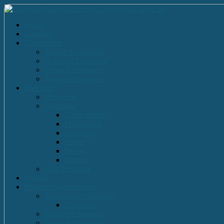
Acasă
Anunturi
Evenimente
Actiuni Umanitare
Activitati Educative
Cultural Artistice
Proiecte Ecologice
Materiale
Dirigentie
Discipline
Limbi straine
Matematica
Geografie
Istorie
Desen
Muzica
Cărti Publicate
Noutati
Proiecte si parteneriate
Parteneriate Nationale
Euroscola
Proiecte Europene
Proiecte Comenius