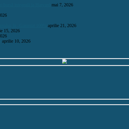
 o bursă integrală la Harvard
mai 7, 2026
2026
mosului, la „Garantat 100%
aprilie 21, 2026
lie 15, 2026
2026
6
aprilie 10, 2026