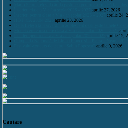
Mario Scurtu, elevul căruia pasiunea pentru astrofizică i-a adus
Înscrieri clasa a V a /an școlar2026 – 2027
aprilie 27, 2026
Înscrieri pentru clasa a V a / an școlar 2026 – 2027
aprilie 24, 
HOT. CA 23.04.2026
aprilie 23, 2026
De la Leleşti la Harvard: un adolescent desluşeşte tainele Cos
Model cerere înscriere clasa a V a / an școlar 2026 – 2027
apri
Înscrieri pentru clasa a V a / an școlar 2026 – 2027
aprilie 15, 
Olimpiada Națională de Limba Franceză – Piatra – Neamț 202
Festivalul-concurs de teatru “Sabin Popescu”
aprilie 9, 2026
Cautare