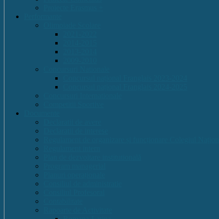
Proiecte Erasmus +
Performante
Olimpiade Scolare
2021-2022
2014-2015
2013-2014
2009-2010
Concursuri Nationale
Concursul național Franglais 2023-2024
Concursul național Franglais 2024-2025
Concursuri Internationale
Competitii Sportive
Documente
Declaratii de avere
Declaratii de interese
Regulament de organizare și funcționare Colegiul Națion
Regulament intern
Plan de dezvoltare institutională
Program managerial
Planuri operaționale
Consiliul de administratie
Consiliul Profesoral
Contabilitate
Rapoarte de Activitate
Romana-Latina