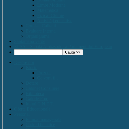
Limbi Moderne
Matematica
Fizica- Chimie
Activități educative
Comisia Calitatii
Evaluare Interna
Organigrama
Saptamana verde
EPAS – Scoală Ambasador a Parlamentului European
Despre noi
Istoric
Prezent
Ce vom fi…
Dotare
Cabinet Consiliere
Biblioteca
Galerie Foto
Imnul C.N.E.T.
Oferta Educațională
Personal
Echipa managerială
Cadre Didactice