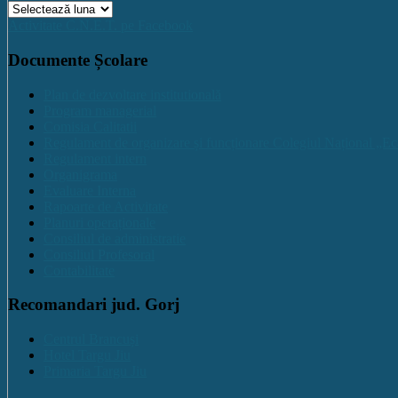
Arhive
Activitate C.N.E.T. pe Facebook
Documente Școlare
Plan de dezvoltare institutională
Program managerial
Comisia Calitatii
Regulament de organizare și funcționare Colegiul Național „Ec
Regulament intern
Organigrama
Evaluare Interna
Rapoarte de Activitate
Planuri operaționale
Consiliul de administratie
Consiliul Profesoral
Contabilitate
Recomandari jud. Gorj
Centrul Brancuși
Hotel Targu Jiu
Primaria Targu Jiu