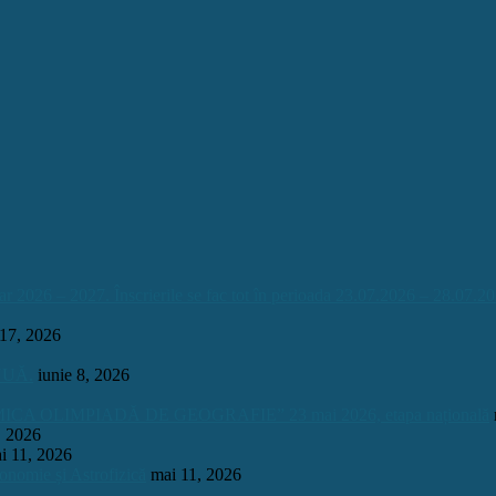
026 – 2027. Înscrierile se fac tot în perioada 23.07.2026 – 28.07.20
 17, 2026
INUĂ.
iunie 8, 2026
OLIMPIADĂ DE GEOGRAFIE” 23 mai 2026, etapa națională
, 2026
i 11, 2026
onomie și Astrofizică
mai 11, 2026