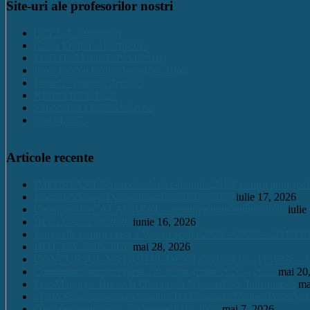
Site-uri ale profesorilor nostri
C.N.E.T. Euroscola
Calea Eroilor – Euroscola
Prof. Dr. Marinela Pîrvulescu
Prof. Dr. Nichifor Gheorghe : Blog
Proiect "Practică Teoria"
Revista REV-ECA
Simpozion Limbi Moderne
Site M.E.C.
Articole recente
IMPORTANT ! Se redeschide căminul CNET pentru anul școlar 2
Înscriere clasa a IX a – an școlar 2026 – 2027
iulie 17, 2026
Calendar BACALAUREAT – sesiunea iulie august 2026
iulie
HOT. CA 09.06.2026
iunie 16, 2026
Înscrierile pentru clasa a V a an școlar 2026 – 2027 – CONT
HOT. CA 28.05.2026
mai 28, 2026
CONCURSUL NAŢIONAL DE GEOGRAFIE „TERRA – MICA 
Continuare înscrieri clasa a V a / an școlar 2026 – 2027
mai 20
Eric Maioga – Bronz la Olimpiada Națională de Informatică
ma
Mario Scurtu, medalie de argint la Olimpiada Națională de Astr
Oferta educațională – an școlar 2026-2027
mai 7, 2026