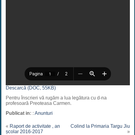
Descarcă (DOC, 55KB)
Pentru înscrieri vă rugăm a lua legătura cu d-na
profesoară Preoteasa Carmen.
Publicat in:
:
Anunturi
«
Raport de activitate , an
Colind la Primaria Targu Jiu
școlar 2016-2017
»