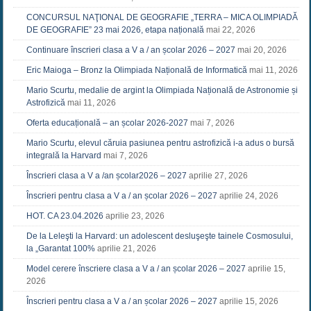
CONCURSUL NAŢIONAL DE GEOGRAFIE „TERRA – MICA OLIMPIADĂ
DE GEOGRAFIE” 23 mai 2026, etapa națională
mai 22, 2026
Continuare înscrieri clasa a V a / an școlar 2026 – 2027
mai 20, 2026
Eric Maioga – Bronz la Olimpiada Națională de Informatică
mai 11, 2026
Mario Scurtu, medalie de argint la Olimpiada Națională de Astronomie și
Astrofizică
mai 11, 2026
Oferta educațională – an școlar 2026-2027
mai 7, 2026
Mario Scurtu, elevul căruia pasiunea pentru astrofizică i-a adus o bursă
integrală la Harvard
mai 7, 2026
Înscrieri clasa a V a /an școlar2026 – 2027
aprilie 27, 2026
Înscrieri pentru clasa a V a / an școlar 2026 – 2027
aprilie 24, 2026
HOT. CA 23.04.2026
aprilie 23, 2026
De la Leleşti la Harvard: un adolescent desluşeşte tainele Cosmosului,
la „Garantat 100%
aprilie 21, 2026
Model cerere înscriere clasa a V a / an școlar 2026 – 2027
aprilie 15,
2026
Înscrieri pentru clasa a V a / an școlar 2026 – 2027
aprilie 15, 2026