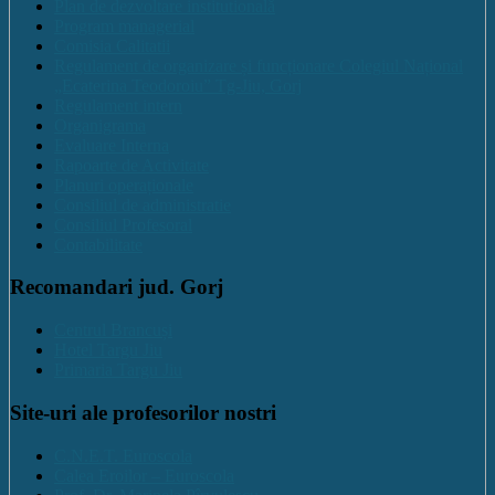
Plan de dezvoltare institutională
Program managerial
Comisia Calitatii
Regulament de organizare și funcționare Colegiul Național
„Ecaterina Teodoroiu” Tg-Jiu, Gorj
Regulament intern
Organigrama
Evaluare Interna
Rapoarte de Activitate
Planuri operaționale
Consiliul de administratie
Consiliul Profesoral
Contabilitate
Recomandari jud. Gorj
Centrul Brancuși
Hotel Targu Jiu
Primaria Targu Jiu
Site-uri ale profesorilor nostri
C.N.E.T. Euroscola
Calea Eroilor – Euroscola