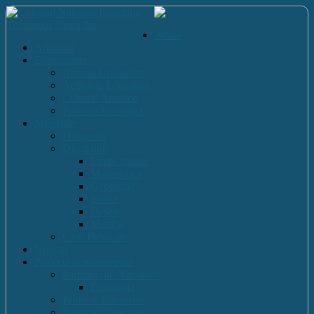
Acasă
Anunturi
Evenimente
Actiuni Umanitare
Activitati Educative
Cultural Artistice
Proiecte Ecologice
Materiale
Dirigentie
Discipline
Limbi straine
Matematica
Geografie
Istorie
Desen
Muzica
Cărti Publicate
Noutati
Proiecte si parteneriate
Parteneriate Nationale
Euroscola
Proiecte Europene
Proiecte Comenius