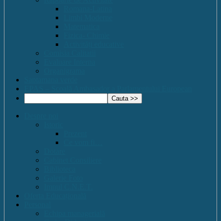
Romana-Latina
Limbi Moderne
Matematica
Fizica- Chimie
Activități educative
Comisia Calitatii
Evaluare Interna
Organigrama
Saptamana verde
EPAS – Scoală Ambasador a Parlamentului European
Despre noi
Istoric
Prezent
Ce vom fi…
Dotare
Cabinet Consiliere
Biblioteca
Galerie Foto
Imnul C.N.E.T.
Oferta Educațională
Personal
Echipa managerială