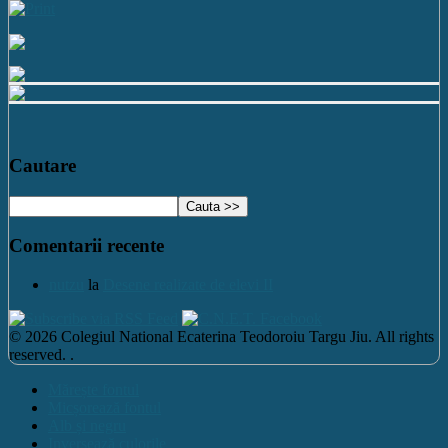
Cautare
Comentarii recente
nutzu
la
Desene realizate de elevi II
© 2026 Colegiul National Ecaterina Teodoroiu Targu Jiu. All rights
reserved. .
Mărește fontul
Micșorează fontul
Alb și negru
Inversează culorile