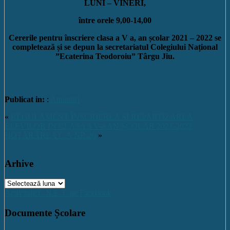
LUNI – VINERI,
între orele 9,00-14,00
Cererile pentru înscriere clasa a V a, an școlar 2021 – 2022 se
completează și se depun la secretariatul Colegiului Național
”Ecaterina Teodoroiu” Târgu Jiu.
Publicat in:
:
Anunturi
«
REGULAMENT ÎNSCRIEREA ȘI REPARTIZAREA
ELEVILOR ÎN CLASA a V-a AN ȘCOLAR 2021-2022
HOTĂRÂREA C.A NR.20
»
Arhive
Arhive
Activitate C.N.E.T. pe Facebook
Documente Școlare