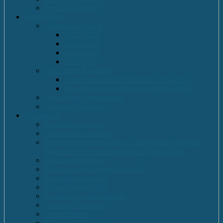
Proiecte Erasmus +
Performante
Olimpiade Scolare
2021-2022
2014-2015
2013-2014
2009-2010
Concursuri Nationale
Concursul național Franglais 2023-2024
Concursul național Franglais 2024-2025
Concursuri Internationale
Competitii Sportive
Documente
Declaratii de avere
Declaratii de interese
Regulament de organizare și funcționare Colegiul
Național „Ecaterina Teodoroiu” Tg-Jiu, Gorj
Regulament intern
Plan de dezvoltare institutională
Program managerial
Planuri operaționale
Consiliul de administratie
Consiliul Profesoral
Contabilitate
Rapoarte de Activitate