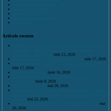
Prof. Dr. Marinela Pîrvulescu
Prof. Dr. Nichifor Gheorghe : Blog
Proiect "Practică Teoria"
Revista REV-ECA
Simpozion Limbi Moderne
Site M.E.C.
Articole recente
IMPORTANT ! Se redeschide căminul CNET pentru anul
școlar 2026 – 2027. Înscrierile se fac tot în perioada
23.07.2026 – 28.07.2026.
iulie 23, 2026
Înscriere clasa a IX a – an școlar 2026 – 2027
iulie 17, 2026
Calendar BACALAUREAT – sesiunea iulie august 2026
iulie 17, 2026
HOT. CA 09.06.2026
iunie 16, 2026
Înscrierile pentru clasa a V a an școlar 2026 – 2027 –
CONTINUĂ.
iunie 8, 2026
HOT. CA 28.05.2026
mai 28, 2026
CONCURSUL NAŢIONAL DE GEOGRAFIE „TERRA –
MICA OLIMPIADĂ DE GEOGRAFIE” 23 mai 2026, etapa
națională
mai 22, 2026
Continuare înscrieri clasa a V a / an școlar 2026 – 2027
mai
20, 2026