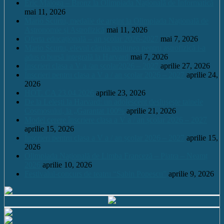
Eric Maioga – Bronz la Olimpiada Națională de Informatică
mai 11, 2026
Mario Scurtu, medalie de argint la Olimpiada Națională de
Astronomie și Astrofizică
mai 11, 2026
Oferta educațională – an școlar 2026-2027
mai 7, 2026
Mario Scurtu, elevul căruia pasiunea pentru astrofizică i-a
adus o bursă integrală la Harvard
mai 7, 2026
Înscrieri clasa a V a /an școlar2026 – 2027
aprilie 27, 2026
Înscrieri pentru clasa a V a / an școlar 2026 – 2027
aprilie 24,
2026
HOT. CA 23.04.2026
aprilie 23, 2026
De la Leleşti la Harvard: un adolescent desluşeşte tainele
Cosmosului, la „Garantat 100%
aprilie 21, 2026
Model cerere înscriere clasa a V a / an școlar 2026 – 2027
aprilie 15, 2026
Înscrieri pentru clasa a V a / an școlar 2026 – 2027
aprilie 15,
2026
Olimpiada Națională de Limba Franceză – Piatra – Neamț
2026
aprilie 10, 2026
Festivalul-concurs de teatru “Sabin Popescu”
aprilie 9, 2026