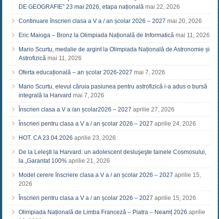
DE GEOGRAFIE” 23 mai 2026, etapa națională
mai 22, 2026
Continuare înscrieri clasa a V a / an școlar 2026 – 2027
mai 20, 2026
Eric Maioga – Bronz la Olimpiada Națională de Informatică
mai 11, 2026
Mario Scurtu, medalie de argint la Olimpiada Națională de Astronomie și
Astrofizică
mai 11, 2026
Oferta educațională – an școlar 2026-2027
mai 7, 2026
Mario Scurtu, elevul căruia pasiunea pentru astrofizică i-a adus o bursă
integrală la Harvard
mai 7, 2026
Înscrieri clasa a V a /an școlar2026 – 2027
aprilie 27, 2026
Înscrieri pentru clasa a V a / an școlar 2026 – 2027
aprilie 24, 2026
HOT. CA 23.04.2026
aprilie 23, 2026
De la Leleşti la Harvard: un adolescent desluşeşte tainele Cosmosului,
la „Garantat 100%
aprilie 21, 2026
Model cerere înscriere clasa a V a / an școlar 2026 – 2027
aprilie 15,
2026
Înscrieri pentru clasa a V a / an școlar 2026 – 2027
aprilie 15, 2026
Olimpiada Națională de Limba Franceză – Piatra – Neamț 2026
aprilie