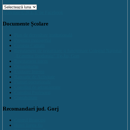
Arhive
Activitate C.N.E.T. pe Facebook
Documente Școlare
Plan de dezvoltare institutională
Program managerial
Comisia Calitatii
Regulament de organizare și funcționare Colegiul Național
„Ecaterina Teodoroiu” Tg-Jiu, Gorj
Regulament intern
Organigrama
Evaluare Interna
Rapoarte de Activitate
Planuri operaționale
Consiliul de administratie
Consiliul Profesoral
Contabilitate
Recomandari jud. Gorj
Centrul Brancuși
Hotel Targu Jiu