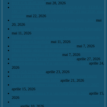
HOT. CA 28.05.2026
mai 28, 2026
CONCURSUL NAŢIONAL DE GEOGRAFIE „TERRA –
MICA OLIMPIADĂ DE GEOGRAFIE” 23 mai 2026, etapa
națională
mai 22, 2026
Continuare înscrieri clasa a V a / an școlar 2026 – 2027
mai
20, 2026
Eric Maioga – Bronz la Olimpiada Națională de Informatică
mai 11, 2026
Mario Scurtu, medalie de argint la Olimpiada Națională de
Astronomie și Astrofizică
mai 11, 2026
Oferta educațională – an școlar 2026-2027
mai 7, 2026
Mario Scurtu, elevul căruia pasiunea pentru astrofizică i-a
adus o bursă integrală la Harvard
mai 7, 2026
Înscrieri clasa a V a /an școlar2026 – 2027
aprilie 27, 2026
Înscrieri pentru clasa a V a / an școlar 2026 – 2027
aprilie 24,
2026
HOT. CA 23.04.2026
aprilie 23, 2026
De la Leleşti la Harvard: un adolescent desluşeşte tainele
Cosmosului, la „Garantat 100%
aprilie 21, 2026
Model cerere înscriere clasa a V a / an școlar 2026 – 2027
aprilie 15, 2026
Înscrieri pentru clasa a V a / an școlar 2026 – 2027
aprilie 15,
2026
Olimpiada Națională de Limba Franceză – Piatra – Neamț
2026
aprilie 10, 2026