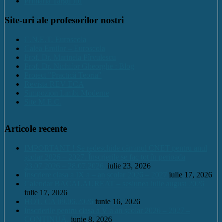
Primaria Targu Jiu
Site-uri ale profesorilor nostri
C.N.E.T. Euroscola
Calea Eroilor – Euroscola
Prof. Dr. Marinela Pîrvulescu
Prof. Dr. Nichifor Gheorghe : Blog
Proiect "Practică Teoria"
Revista REV-ECA
Simpozion Limbi Moderne
Site M.E.C.
Articole recente
IMPORTANT ! Se redeschide căminul CNET pentru anul
școlar 2026 – 2027. Înscrierile se fac tot în perioada
23.07.2026 – 28.07.2026.
iulie 23, 2026
Înscriere clasa a IX a – an școlar 2026 – 2027
iulie 17, 2026
Calendar BACALAUREAT – sesiunea iulie august 2026
iulie 17, 2026
HOT. CA 09.06.2026
iunie 16, 2026
Înscrierile pentru clasa a V a an școlar 2026 – 2027 –
CONTINUĂ.
iunie 8, 2026