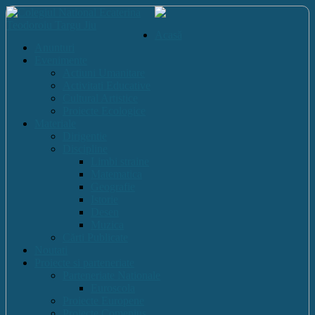
Acasă
Anunturi
Evenimente
Actiuni Umanitare
Activitati Educative
Cultural Artistice
Proiecte Ecologice
Materiale
Dirigentie
Discipline
Limbi straine
Matematica
Geografie
Istorie
Desen
Muzica
Cărti Publicate
Noutati
Proiecte si parteneriate
Parteneriate Nationale
Euroscola
Proiecte Europene
Proiecte Comenius