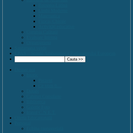
Romana-Latina
Limbi Moderne
Matematica
Fizica- Chimie
Activități educative
Comisia Calitatii
Evaluare Interna
Organigrama
Saptamana verde
EPAS – Scoală Ambasador a Parlamentului European
Despre noi
Istoric
Prezent
Ce vom fi…
Dotare
Cabinet Consiliere
Biblioteca
Galerie Foto
Imnul C.N.E.T.
Oferta Educațională
Personal
Echipa managerială