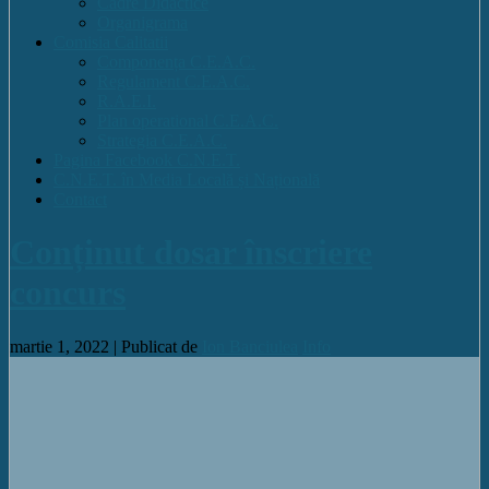
Cadre Didactice
Organigrama
Comisia Calitatii
Componența C.E.A.C.
Regulament C.E.A.C.
R.A.E.I.
Plan operational C.E.A.C.
Strategia C.E.A.C.
Pagina Facebook C.N.E.T.
C.N.E.T. în Media Locală și Națională
Contact
Conținut dosar înscriere
concurs
martie 1, 2022 |
Publicat de
Ion Banciulea
Info