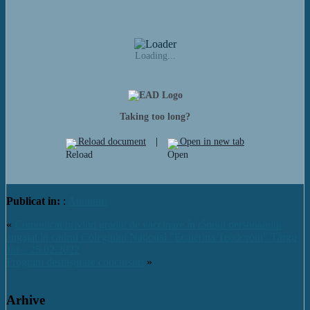
Loading...
Taking too long?
Reload document
|
Open in new tab
Publicat in:
:
Anunturi
«
Comunicat privind gradul de vaccinare în rândul personalului
angajat în cadrul Colegiului Național ”Ecaterina Teodoroiu” Târgu
Jiu – 25.02.2022
Program desfășurare concursuri
»
Arhive