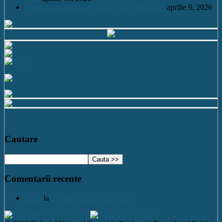
Festivalul-concurs de teatru “Sabin Popescu”
aprilie 9, 2026
Cautare
Comentarii recente
nutzu
la
Desene realizate de elevi II