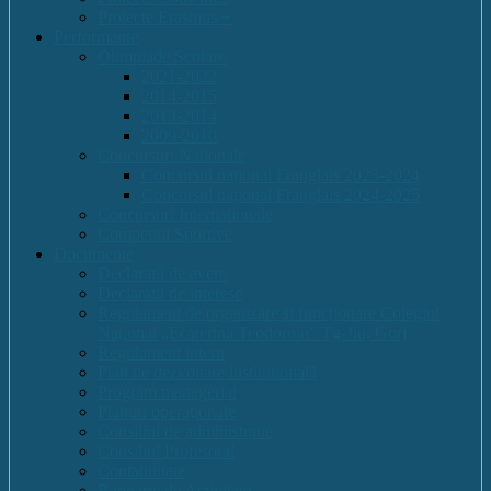
Proiecte Erasmus +
Performante
Olimpiade Scolare
2021-2022
2014-2015
2013-2014
2009-2010
Concursuri Nationale
Concursul național Franglais 2023-2024
Concursul național Franglais 2024-2025
Concursuri Internationale
Competitii Sportive
Documente
Declaratii de avere
Declaratii de interese
Regulament de organizare și funcționare Colegiul
Național „Ecaterina Teodoroiu” Tg-Jiu, Gorj
Regulament intern
Plan de dezvoltare institutională
Program managerial
Planuri operaționale
Consiliul de administratie
Consiliul Profesoral
Contabilitate
Rapoarte de Activitate