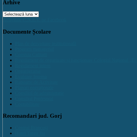
Arhive
Arhive
Activitate C.N.E.T. pe Facebook
Documente Școlare
Plan de dezvoltare institutională
Program managerial
Comisia Calitatii
Regulament de organizare și funcționare Colegiul Național „Ec
Regulament intern
Organigrama
Evaluare Interna
Rapoarte de Activitate
Planuri operaționale
Consiliul de administratie
Consiliul Profesoral
Contabilitate
Recomandari jud. Gorj
Centrul Brancuși
Hotel Targu Jiu