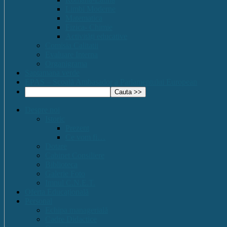
Limbi Moderne
Matematica
Fizica- Chimie
Activități educative
Comisia Calitatii
Evaluare Interna
Organigrama
Saptamana verde
EPAS – Scoală Ambasador a Parlamentului European
Despre noi
Istoric
Prezent
Ce vom fi…
Dotare
Cabinet Consiliere
Biblioteca
Galerie Foto
Imnul C.N.E.T.
Oferta Educațională
Personal
Echipa managerială
Cadre Didactice