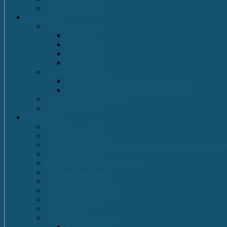
Proiecte Erasmus +
Performante
Olimpiade Scolare
2021-2022
2014-2015
2013-2014
2009-2010
Concursuri Nationale
Concursul național Franglais 2023-2024
Concursul național Franglais 2024-2025
Concursuri Internationale
Competitii Sportive
Documente
Declaratii de avere
Declaratii de interese
Regulament de organizare și funcționare Colegiul Națion
Regulament intern
Plan de dezvoltare institutională
Program managerial
Planuri operaționale
Consiliul de administratie
Consiliul Profesoral
Contabilitate
Rapoarte de Activitate
Romana-Latina