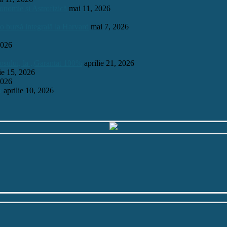
onomie și Astrofizică
mai 11, 2026
 o bursă integrală la Harvard
mai 7, 2026
2026
mosului, la „Garantat 100%
aprilie 21, 2026
lie 15, 2026
2026
6
aprilie 10, 2026