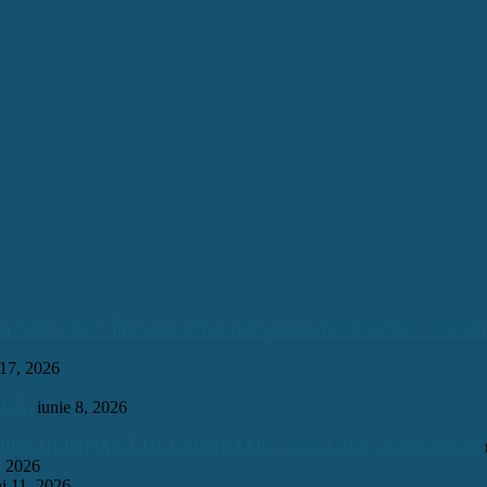
026 – 2027. Înscrierile se fac tot în perioada 23.07.2026 – 28.07.20
 17, 2026
INUĂ.
iunie 8, 2026
OLIMPIADĂ DE GEOGRAFIE” 23 mai 2026, etapa națională
, 2026
i 11, 2026