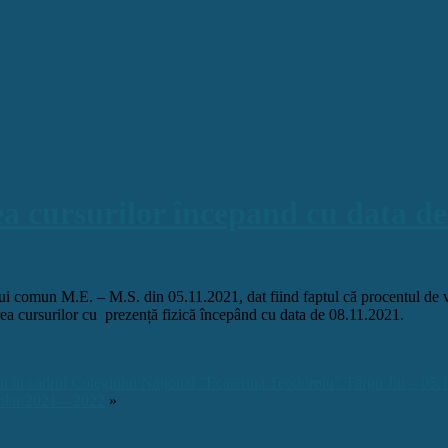
ea cursurilor începand cu data de
i comun M.E. – M.S. din 05.11.2021, dat fiind faptul că procentul de v
rea
cursurilor cu prezență fizică începând cu data de 08.11.2021.
at în cadrul Colegiului Național ”Ecaterina Teodoroiu” Târgu Jiu – 05.
colar 2021 – 2022
»