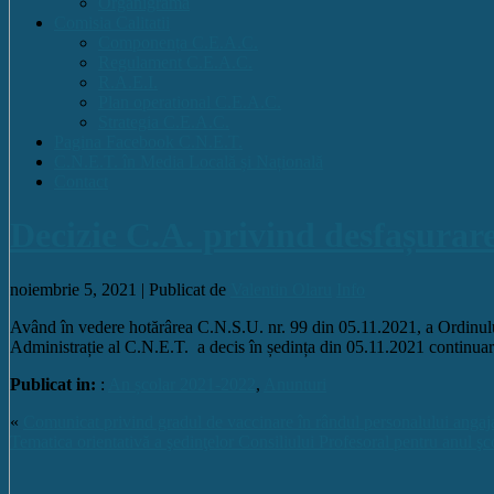
Organigrama
Comisia Calitatii
Componența C.E.A.C.
Regulament C.E.A.C.
R.A.E.I.
Plan operational C.E.A.C.
Strategia C.E.A.C.
Pagina Facebook C.N.E.T.
C.N.E.T. în Media Locală și Națională
Contact
Decizie C.A. privind desfașurar
noiembrie 5, 2021 |
Publicat de
Valentin Olaru
Info
Având în vedere hotărârea C.N.S.U. nr. 99 din 05.11.2021, a Ordinulu
Administrație al C.N.E.T. a decis în ședința din 05.11.2021 continua
Publicat in:
:
An școlar 2021-2022
,
Anunturi
«
Comunicat privind gradul de vaccinare în rândul personalului angaj
Tematica orientativă a şedinţelor Consiliului Profesoral pentru anul ş