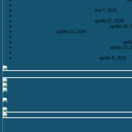
Mario Scurtu, medalie de argint la Olimpiada Națională de Astr
Oferta educațională – an școlar 2026-2027
mai 7, 2026
Mario Scurtu, elevul căruia pasiunea pentru astrofizică i-a adus
Înscrieri clasa a V a /an școlar2026 – 2027
aprilie 27, 2026
Înscrieri pentru clasa a V a / an școlar 2026 – 2027
aprilie 24, 
HOT. CA 23.04.2026
aprilie 23, 2026
De la Leleşti la Harvard: un adolescent desluşeşte tainele Cos
Model cerere înscriere clasa a V a / an școlar 2026 – 2027
apri
Înscrieri pentru clasa a V a / an școlar 2026 – 2027
aprilie 15, 
Olimpiada Națională de Limba Franceză – Piatra – Neamț 202
Festivalul-concurs de teatru “Sabin Popescu”
aprilie 9, 2026