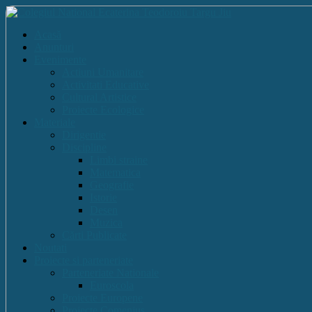
Acasă
Anunturi
Evenimente
Actiuni Umanitare
Activitati Educative
Cultural Artistice
Proiecte Ecologice
Materiale
Dirigentie
Discipline
Limbi straine
Matematica
Geografie
Istorie
Desen
Muzica
Cărti Publicate
Noutati
Proiecte si parteneriate
Parteneriate Nationale
Euroscola
Proiecte Europene
Proiecte Comenius