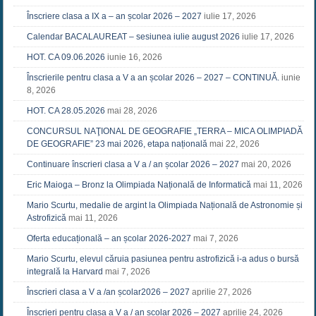
Înscriere clasa a IX a – an școlar 2026 – 2027
iulie 17, 2026
Calendar BACALAUREAT – sesiunea iulie august 2026
iulie 17, 2026
HOT. CA 09.06.2026
iunie 16, 2026
Înscrierile pentru clasa a V a an școlar 2026 – 2027 – CONTINUĂ.
iunie
8, 2026
HOT. CA 28.05.2026
mai 28, 2026
CONCURSUL NAŢIONAL DE GEOGRAFIE „TERRA – MICA OLIMPIADĂ
DE GEOGRAFIE” 23 mai 2026, etapa națională
mai 22, 2026
Continuare înscrieri clasa a V a / an școlar 2026 – 2027
mai 20, 2026
Eric Maioga – Bronz la Olimpiada Națională de Informatică
mai 11, 2026
Mario Scurtu, medalie de argint la Olimpiada Națională de Astronomie și
Astrofizică
mai 11, 2026
Oferta educațională – an școlar 2026-2027
mai 7, 2026
Mario Scurtu, elevul căruia pasiunea pentru astrofizică i-a adus o bursă
integrală la Harvard
mai 7, 2026
Înscrieri clasa a V a /an școlar2026 – 2027
aprilie 27, 2026
Înscrieri pentru clasa a V a / an școlar 2026 – 2027
aprilie 24, 2026