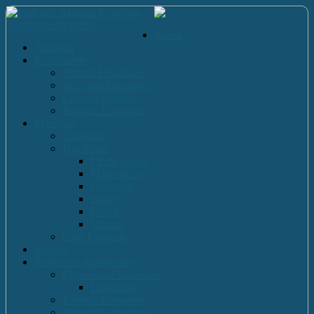
Acasă
Anunturi
Evenimente
Actiuni Umanitare
Activitati Educative
Cultural Artistice
Proiecte Ecologice
Materiale
Dirigentie
Discipline
Limbi straine
Matematica
Geografie
Istorie
Desen
Muzica
Cărti Publicate
Noutati
Proiecte si parteneriate
Parteneriate Nationale
Euroscola
Proiecte Europene
Proiecte Comenius