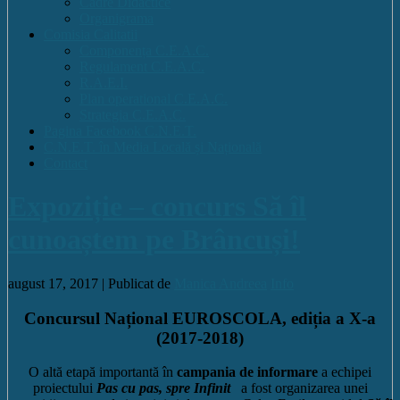
Cadre Didactice
Organigrama
Comisia Calitatii
Componența C.E.A.C.
Regulament C.E.A.C.
R.A.E.I.
Plan operational C.E.A.C.
Strategia C.E.A.C.
Pagina Facebook C.N.E.T.
C.N.E.T. în Media Locală și Națională
Contact
Expoziție – concurs Să îl
cunoaștem pe Brâncuși!
august 17, 2017 |
Publicat de
Manica Andreea
Info
Concursul Național EUROSCOLA, ediția a X-a
(2017-2018)
O altă etapă importantă în
campania de informare
a echipei
proiectului
Pas cu pas, spre Infinit
a fost organizarea unei