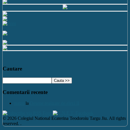
Cautare
Comentarii recente
nutzu
la
Desene realizate de elevi II
© 2026 Colegiul National Ecaterina Teodoroiu Targu Jiu. All rights
reserved. .