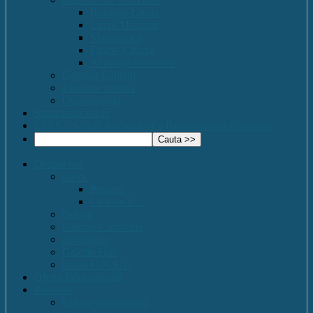
Romana-Latina
Limbi Moderne
Matematica
Fizica- Chimie
Activități educative
Comisia Calitatii
Evaluare Interna
Organigrama
Saptamana verde
EPAS – Scoală Ambasador a Parlamentului European
Despre noi
Istoric
Prezent
Ce vom fi…
Dotare
Cabinet Consiliere
Biblioteca
Galerie Foto
Imnul C.N.E.T.
Oferta Educațională
Personal
Echipa managerială