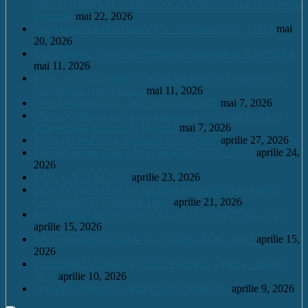
MICA OLIMPIADĂ DE GEOGRAFIE” 23 mai 2026, etapa
națională
mai 22, 2026
Continuare înscrieri clasa a V a / an școlar 2026 – 2027
mai
20, 2026
Eric Maioga – Bronz la Olimpiada Națională de Informatică
mai 11, 2026
Mario Scurtu, medalie de argint la Olimpiada Națională de
Astronomie și Astrofizică
mai 11, 2026
Oferta educațională – an școlar 2026-2027
mai 7, 2026
Mario Scurtu, elevul căruia pasiunea pentru astrofizică i-a
adus o bursă integrală la Harvard
mai 7, 2026
Înscrieri clasa a V a /an școlar2026 – 2027
aprilie 27, 2026
Înscrieri pentru clasa a V a / an școlar 2026 – 2027
aprilie 24,
2026
HOT. CA 23.04.2026
aprilie 23, 2026
De la Leleşti la Harvard: un adolescent desluşeşte tainele
Cosmosului, la „Garantat 100%
aprilie 21, 2026
Model cerere înscriere clasa a V a / an școlar 2026 – 2027
aprilie 15, 2026
Înscrieri pentru clasa a V a / an școlar 2026 – 2027
aprilie 15,
2026
Olimpiada Națională de Limba Franceză – Piatra – Neamț
2026
aprilie 10, 2026
Festivalul-concurs de teatru “Sabin Popescu”
aprilie 9, 2026