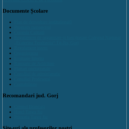
Documente Școlare
Plan de dezvoltare institutională
Program managerial
Comisia Calitatii
Regulament de organizare și funcționare Colegiul Național
„Ecaterina Teodoroiu” Tg-Jiu, Gorj
Regulament intern
Organigrama
Evaluare Interna
Rapoarte de Activitate
Planuri operaționale
Consiliul de administratie
Consiliul Profesoral
Contabilitate
Recomandari jud. Gorj
Centrul Brancuși
Hotel Targu Jiu
Primaria Targu Jiu
Site-uri ale profesorilor nostri