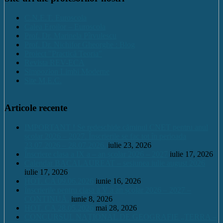
C.N.E.T. Euroscola
Calea Eroilor – Euroscola
Prof. Dr. Marinela Pîrvulescu
Prof. Dr. Nichifor Gheorghe : Blog
Proiect "Practică Teoria"
Revista REV-ECA
Simpozion Limbi Moderne
Site M.E.C.
Articole recente
IMPORTANT ! Se redeschide căminul CNET pentru anul
școlar 2026 – 2027. Înscrierile se fac tot în perioada
23.07.2026 – 28.07.2026.
iulie 23, 2026
Înscriere clasa a IX a – an școlar 2026 – 2027
iulie 17, 2026
Calendar BACALAUREAT – sesiunea iulie august 2026
iulie 17, 2026
HOT. CA 09.06.2026
iunie 16, 2026
Înscrierile pentru clasa a V a an școlar 2026 – 2027 –
CONTINUĂ.
iunie 8, 2026
HOT. CA 28.05.2026
mai 28, 2026
CONCURSUL NAŢIONAL DE GEOGRAFIE „TERRA –