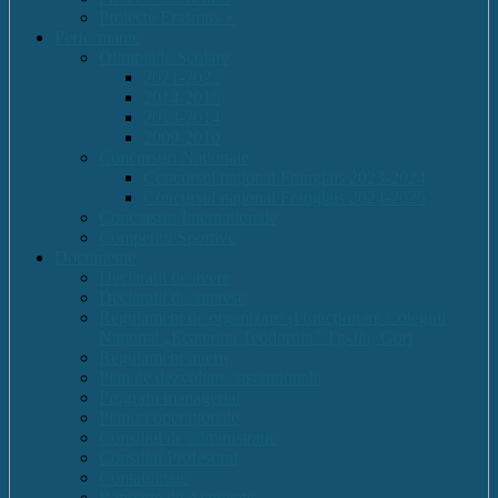
Proiecte Erasmus +
Performante
Olimpiade Scolare
2021-2022
2014-2015
2013-2014
2009-2010
Concursuri Nationale
Concursul național Franglais 2023-2024
Concursul național Franglais 2024-2025
Concursuri Internationale
Competitii Sportive
Documente
Declaratii de avere
Declaratii de interese
Regulament de organizare și funcționare Colegiul
Național „Ecaterina Teodoroiu” Tg-Jiu, Gorj
Regulament intern
Plan de dezvoltare institutională
Program managerial
Planuri operaționale
Consiliul de administratie
Consiliul Profesoral
Contabilitate
Rapoarte de Activitate