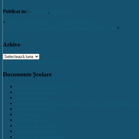
Publicat in:
:
Anunturi
,
Euroscola
«
Seminar de informare ”Cu și despre Brâncuși”
CNTV și CNET și-au împărțit cei mai buni elevi din Gorj
»
Arhive
Arhive
Activitate C.N.E.T. pe Facebook
Documente Școlare
Plan de dezvoltare institutională
Program managerial
Comisia Calitatii
Regulament de organizare și funcționare Colegiul Național „Ec
Regulament intern
Organigrama
Evaluare Interna
Rapoarte de Activitate
Planuri operaționale
Consiliul de administratie