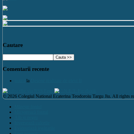
Cautare
Comentarii recente
nutzu
la
Desene realizate de elevi II
© 2026 Colegiul National Ecaterina Teodoroiu Targu Jiu. All rights re
Mărește fontul
Micșorează fontul
Alb și negru
Inversează culorile
Evidențiază legăturile
Font normal