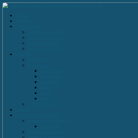
Acasă
Anunturi
Evenimente
Actiuni Umanitare
Activitati Educative
Cultural Artistice
Proiecte Ecologice
Materiale
Dirigentie
Discipline
Limbi straine
Matematica
Geografie
Istorie
Desen
Muzica
Cărti Publicate
Noutati
Proiecte si parteneriate
Parteneriate Nationale
Euroscola
Proiecte Europene
Proiecte Comenius