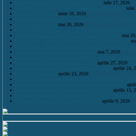
Înscriere clasa a IX a – an școlar 2026 – 2027
iulie 17, 2026
Calendar BACALAUREAT – sesiunea iulie august 2026
iulie
HOT. CA 09.06.2026
iunie 16, 2026
Înscrierile pentru clasa a V a an școlar 2026 – 2027 – CONT
HOT. CA 28.05.2026
mai 28, 2026
CONCURSUL NAŢIONAL DE GEOGRAFIE „TERRA – MICA 
Continuare înscrieri clasa a V a / an școlar 2026 – 2027
mai 20
Eric Maioga – Bronz la Olimpiada Națională de Informatică
ma
Mario Scurtu, medalie de argint la Olimpiada Națională de Astr
Oferta educațională – an școlar 2026-2027
mai 7, 2026
Mario Scurtu, elevul căruia pasiunea pentru astrofizică i-a adus
Înscrieri clasa a V a /an școlar2026 – 2027
aprilie 27, 2026
Înscrieri pentru clasa a V a / an școlar 2026 – 2027
aprilie 24, 
HOT. CA 23.04.2026
aprilie 23, 2026
De la Leleşti la Harvard: un adolescent desluşeşte tainele Cos
Model cerere înscriere clasa a V a / an școlar 2026 – 2027
apri
Înscrieri pentru clasa a V a / an școlar 2026 – 2027
aprilie 15, 
Olimpiada Națională de Limba Franceză – Piatra – Neamț 202
Festivalul-concurs de teatru “Sabin Popescu”
aprilie 9, 2026