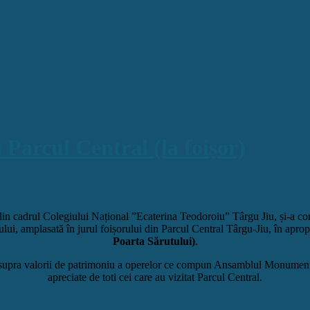
 Parcul Central (la foișor)
din cadrul Colegiului Național ”Ecaterina Teodoroiu” Târgu Jiu, și-a co
ctului, amplasată în jurul foișorului din Parcul Central Târgu-Jiu, în ap
Poarta Sărutului)
.
asupra valorii de patrimoniu a operelor ce compun Ansamblul Monumental ”
apreciate de toti cei care au vizitat Parcul Central.