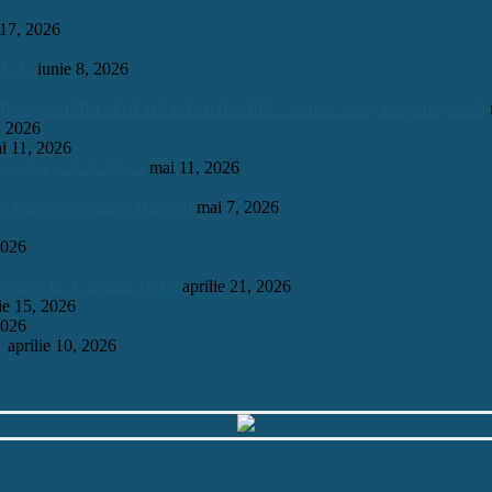
 17, 2026
INUĂ.
iunie 8, 2026
OLIMPIADĂ DE GEOGRAFIE” 23 mai 2026, etapa națională
, 2026
i 11, 2026
onomie și Astrofizică
mai 11, 2026
 o bursă integrală la Harvard
mai 7, 2026
2026
mosului, la „Garantat 100%
aprilie 21, 2026
lie 15, 2026
2026
6
aprilie 10, 2026