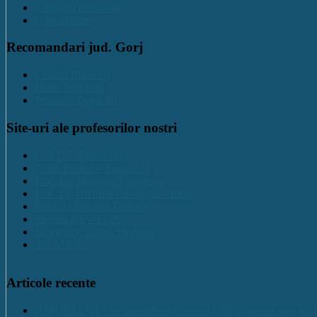
Consiliul Profesoral
Contabilitate
Recomandari jud. Gorj
Centrul Brancuși
Hotel Targu Jiu
Primaria Targu Jiu
Site-uri ale profesorilor nostri
C.N.E.T. Euroscola
Calea Eroilor – Euroscola
Prof. Dr. Marinela Pîrvulescu
Prof. Dr. Nichifor Gheorghe : Blog
Proiect "Practică Teoria"
Revista REV-ECA
Simpozion Limbi Moderne
Site M.E.C.
Articole recente
IMPORTANT ! Se redeschide căminul CNET pentru anul școlar 2