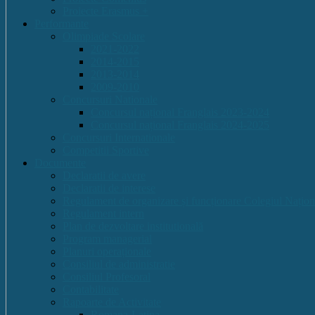
Proiecte Erasmus +
Performante
Olimpiade Scolare
2021-2022
2014-2015
2013-2014
2009-2010
Concursuri Nationale
Concursul național Franglais 2023-2024
Concursul național Franglais 2024-2025
Concursuri Internationale
Competitii Sportive
Documente
Declaratii de avere
Declaratii de interese
Regulament de organizare și funcționare Colegiul Națion
Regulament intern
Plan de dezvoltare institutională
Program managerial
Planuri operaționale
Consiliul de administratie
Consiliul Profesoral
Contabilitate
Rapoarte de Activitate
Romana-Latina