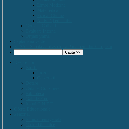
Limbi Moderne
Matematica
Fizica- Chimie
Activități educative
Comisia Calitatii
Evaluare Interna
Organigrama
Saptamana verde
EPAS – Scoală Ambasador a Parlamentului European
Despre noi
Istoric
Prezent
Ce vom fi…
Dotare
Cabinet Consiliere
Biblioteca
Galerie Foto
Imnul C.N.E.T.
Oferta Educațională
Personal
Echipa managerială
Cadre Didactice