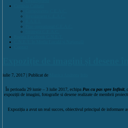
Organigrama
Comisia Calitatii
Componența C.E.A.C.
Regulament C.E.A.C.
R.A.E.I.
Plan operational C.E.A.C.
Strategia C.E.A.C.
Pagina Facebook C.N.E.T.
C.N.E.T. în Media Locală și Națională
Contact
Expoziție de imagini și desene în
iulie 7, 2017 |
Publicat de
Manica Andreea
Info
În perioada 29 iunie – 3 iulie 2017, echipa
Pas cu pas spre Infinit
, 
expoziții de imagini, fotografie si desene realizate de membrii proie
Expoziția a avut un real succes, obiectivul principal de informare 