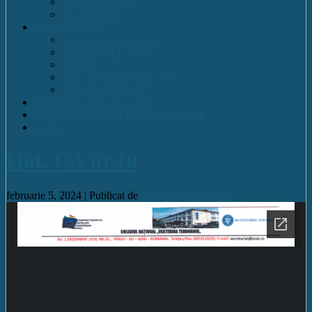
Cadre Didactice
Organigrama
Comisia Calitatii
Componența C.E.A.C.
Regulament C.E.A.C.
R.A.E.I.
Plan operational C.E.A.C.
Strategia C.E.A.C.
Pagina Facebook C.N.E.T.
C.N.E.T. în Media Locală și Națională
Contact
Hot. CA nr.10
februarie 5, 2024 |
Publicat de
Manica Andreea
Info