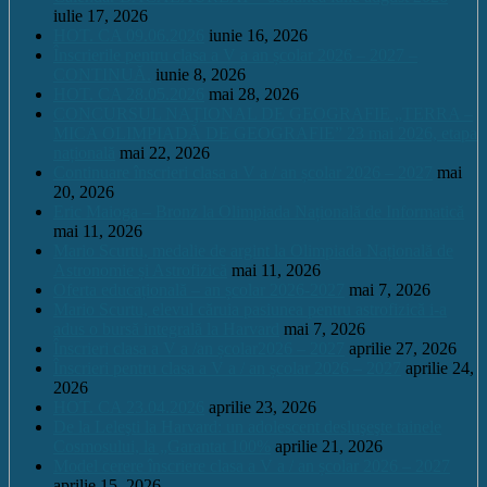
iulie 17, 2026
HOT. CA 09.06.2026
iunie 16, 2026
Înscrierile pentru clasa a V a an școlar 2026 – 2027 –
CONTINUĂ.
iunie 8, 2026
HOT. CA 28.05.2026
mai 28, 2026
CONCURSUL NAŢIONAL DE GEOGRAFIE „TERRA –
MICA OLIMPIADĂ DE GEOGRAFIE” 23 mai 2026, etapa
națională
mai 22, 2026
Continuare înscrieri clasa a V a / an școlar 2026 – 2027
mai
20, 2026
Eric Maioga – Bronz la Olimpiada Națională de Informatică
mai 11, 2026
Mario Scurtu, medalie de argint la Olimpiada Națională de
Astronomie și Astrofizică
mai 11, 2026
Oferta educațională – an școlar 2026-2027
mai 7, 2026
Mario Scurtu, elevul căruia pasiunea pentru astrofizică i-a
adus o bursă integrală la Harvard
mai 7, 2026
Înscrieri clasa a V a /an școlar2026 – 2027
aprilie 27, 2026
Înscrieri pentru clasa a V a / an școlar 2026 – 2027
aprilie 24,
2026
HOT. CA 23.04.2026
aprilie 23, 2026
De la Leleşti la Harvard: un adolescent desluşeşte tainele
Cosmosului, la „Garantat 100%
aprilie 21, 2026
Model cerere înscriere clasa a V a / an școlar 2026 – 2027
aprilie 15, 2026