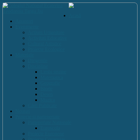
Acasă
Anunturi
Evenimente
Actiuni Umanitare
Activitati Educative
Cultural Artistice
Proiecte Ecologice
Materiale
Dirigentie
Discipline
Limbi straine
Matematica
Geografie
Istorie
Desen
Muzica
Cărti Publicate
Noutati
Proiecte si parteneriate
Parteneriate Nationale
Euroscola
Proiecte Europene
Proiecte Comenius