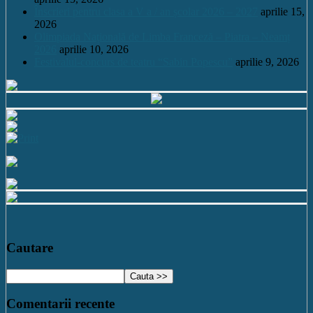
Înscrieri pentru clasa a V a / an școlar 2026 – 2027
aprilie 15,
2026
Olimpiada Națională de Limba Franceză – Piatra – Neamț
2026
aprilie 10, 2026
Festivalul-concurs de teatru “Sabin Popescu”
aprilie 9, 2026
Cautare
Comentarii recente