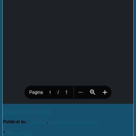
Descarcă (PDF, 2.64MB)
Publicat in:
:
Anunturi
,
Consiliul de administratie
«
Hot. CA nr.9