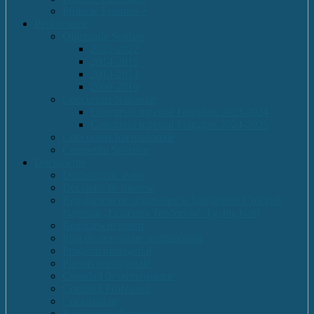
Proiecte Erasmus +
Performante
Olimpiade Scolare
2021-2022
2014-2015
2013-2014
2009-2010
Concursuri Nationale
Concursul național Franglais 2023-2024
Concursul național Franglais 2024-2025
Concursuri Internationale
Competitii Sportive
Documente
Declaratii de avere
Declaratii de interese
Regulament de organizare și funcționare Colegiul
Național „Ecaterina Teodoroiu” Tg-Jiu, Gorj
Regulament intern
Plan de dezvoltare institutională
Program managerial
Planuri operaționale
Consiliul de administratie
Consiliul Profesoral
Contabilitate
Rapoarte de Activitate