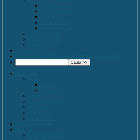
Romana-Latina
Limbi Moderne
Matematica
Fizica- Chimie
Activități educative
Comisia Calitatii
Evaluare Interna
Organigrama
Saptamana verde
EPAS – Scoală Ambasador a Parlamentului European
Despre noi
Istoric
Prezent
Ce vom fi…
Dotare
Cabinet Consiliere
Biblioteca
Galerie Foto
Imnul C.N.E.T.
Oferta Educațională
Personal
Echipa managerială