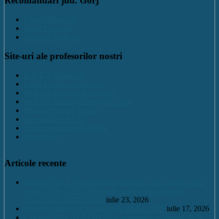
Recomandari jud. Gorj
Centrul Brancuși
Hotel Targu Jiu
Primaria Targu Jiu
Site-uri ale profesorilor nostri
C.N.E.T. Euroscola
Calea Eroilor – Euroscola
Prof. Dr. Marinela Pîrvulescu
Prof. Dr. Nichifor Gheorghe : Blog
Proiect "Practică Teoria"
Revista REV-ECA
Simpozion Limbi Moderne
Site M.E.C.
Articole recente
IMPORTANT ! Se redeschide căminul CNET pentru anul
școlar 2026 – 2027. Înscrierile se fac tot în perioada
23.07.2026 – 28.07.2026.
iulie 23, 2026
Înscriere clasa a IX a – an școlar 2026 – 2027
iulie 17, 2026
Calendar BACALAUREAT – sesiunea iulie august 2026