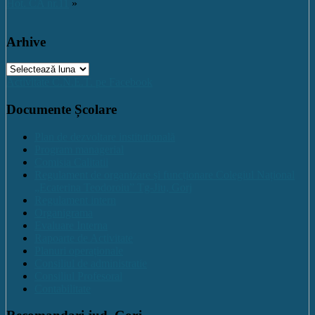
Hot. CA nr.11
»
Arhive
Arhive
Activitate C.N.E.T. pe Facebook
Documente Școlare
Plan de dezvoltare institutională
Program managerial
Comisia Calitatii
Regulament de organizare și funcționare Colegiul Național
„Ecaterina Teodoroiu” Tg-Jiu, Gorj
Regulament intern
Organigrama
Evaluare Interna
Rapoarte de Activitate
Planuri operaționale
Consiliul de administratie
Consiliul Profesoral
Contabilitate