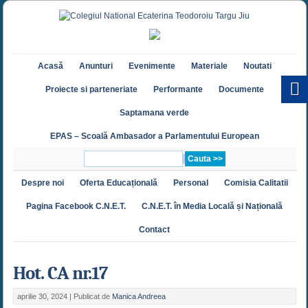
Acasă
Anunturi
Evenimente
Materiale
Noutati
Proiecte si parteneriate
Performante
Documente
Saptamana verde
EPAS – Scoală Ambasador a Parlamentului European
Despre noi
Oferta Educațională
Personal
Comisia Calitatii
Pagina Facebook C.N.E.T.
C.N.E.T. în Media Locală și Națională
Contact
Hot. CA nr.17
aprilie 30, 2024 |
Publicat de
Manica Andreea