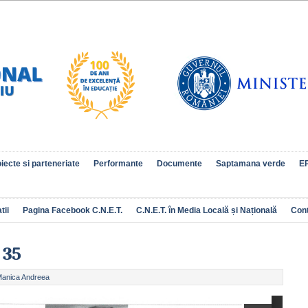
iecte si parteneriate
Performante
Documente
Saptamana verde
EP
tii
Pagina Facebook C.N.E.T.
C.N.E.T. în Media Locală și Națională
Con
 35
anica Andreea