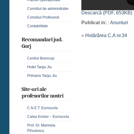
Consiliul de administratie
Descarcă (PDF, 653KB)
Consiliul Profesoral
Publicat in:
:
Anunturi
Contabilitate
«
Hotărârea C.A nr.34
Recomandari jud.
Gorj
Centrul Brancuși
Hotel Targu Jiu
Primaria Targu Jiu
Site-uri ale
profesorilor nostri
C.N.E.T. Euroscola
Calea Eroilor – Euroscola
Prof. Dr. Marinela
Pîrvulescu