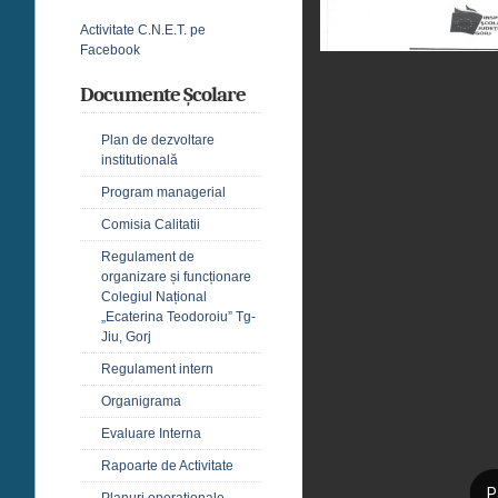
Activitate C.N.E.T. pe
Facebook
Documente Școlare
Plan de dezvoltare
institutională
Program managerial
Comisia Calitatii
Regulament de
organizare și funcționare
Colegiul Național
„Ecaterina Teodoroiu” Tg-
Jiu, Gorj
Regulament intern
Organigrama
Evaluare Interna
Rapoarte de Activitate
Planuri operaționale