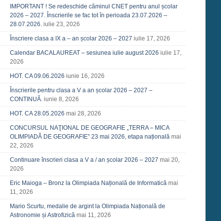
IMPORTANT ! Se redeschide căminul CNET pentru anul școlar
2026 – 2027. Înscrierile se fac tot în perioada 23.07.2026 –
28.07.2026.
iulie 23, 2026
Înscriere clasa a IX a – an școlar 2026 – 2027
iulie 17, 2026
Calendar BACALAUREAT – sesiunea iulie august 2026
iulie 17,
2026
HOT. CA 09.06.2026
iunie 16, 2026
Înscrierile pentru clasa a V a an școlar 2026 – 2027 –
CONTINUĂ.
iunie 8, 2026
HOT. CA 28.05.2026
mai 28, 2026
CONCURSUL NAŢIONAL DE GEOGRAFIE „TERRA – MICA
OLIMPIADĂ DE GEOGRAFIE” 23 mai 2026, etapa națională
mai
22, 2026
Continuare înscrieri clasa a V a / an școlar 2026 – 2027
mai 20,
2026
Eric Maioga – Bronz la Olimpiada Națională de Informatică
mai
11, 2026
Mario Scurtu, medalie de argint la Olimpiada Națională de
Astronomie și Astrofizică
mai 11, 2026