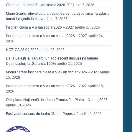
Oferta educațională – an școlar 2026-2027
mai 7, 2026
Mario Scurtu, elevul căruia pasiunea pentru astrofizică i-a adus o
bursă integrală la Harvard
mai 7, 2026
Înscrieri clasa a V a /an școlar2026 – 2027
aprilie 27, 2026
Înscrieri pentru clasa a V a / an școlar 2026 – 2027
aprilie 24,
2026
HOT. CA 23.04.2026
aprilie 23, 2026
De la Leleşti la Harvard: un adolescent desluşeşte tainele
Cosmosului, la „Garantat 100%
aprilie 21, 2026
Model cerere înscriere clasa a V a / an școlar 2026 – 2027
aprilie
15, 2026
Înscrieri pentru clasa a V a / an școlar 2026 – 2027
aprilie 15,
2026
Olimpiada Națională de Limba Franceză – Piatra – Neamț 2026
aprilie 10, 2026
Festivalul-concurs de teatru “Sabin Popescu”
aprilie 9, 2026