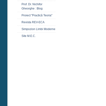
Prof. Dr. Nichifor
Gheorghe : Blog
Proiect "Practică Teoria"
Revista REV-ECA
Simpozion Limbi Moderne
Site M.E.C.