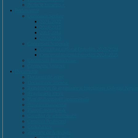
Proiecte Erasmus +
Performante
Olimpiade Scolare
2021-2022
2014-2015
2013-2014
2009-2010
Concursuri Nationale
Concursul național Franglais 2023-2024
Concursul național Franglais 2024-2025
Concursuri Internationale
Competitii Sportive
Documente
Declaratii de avere
Declaratii de interese
Regulament de organizare și funcționare Colegiul Națion
Regulament intern
Plan de dezvoltare institutională
Program managerial
Planuri operaționale
Consiliul de administratie
Consiliul Profesoral
Contabilitate
Rapoarte de Activitate
Romana-Latina