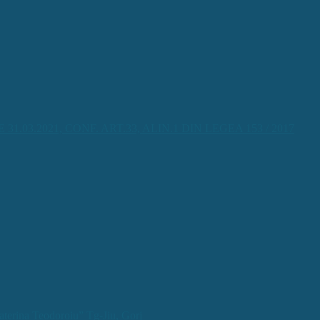
3.2021, CONF. ART.33, ALIN.1 DIN LEGEA 153 / 2017
aterina Teodoroiu” Tg-Jiu, Gorj