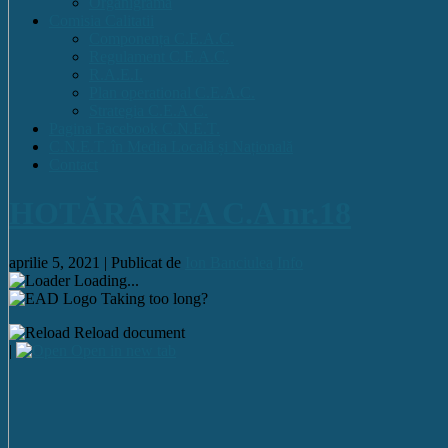
Organigrama
Comisia Calitatii
Componența C.E.A.C.
Regulament C.E.A.C.
R.A.E.I.
Plan operational C.E.A.C.
Strategia C.E.A.C.
Pagina Facebook C.N.E.T.
C.N.E.T. în Media Locală și Națională
Contact
HOTĂRÂREA C.A nr.18
aprilie 5, 2021 |
Publicat de
Ion Banciulea
Info
Loading...
Taking too long?
Reload document
|
Open in new tab