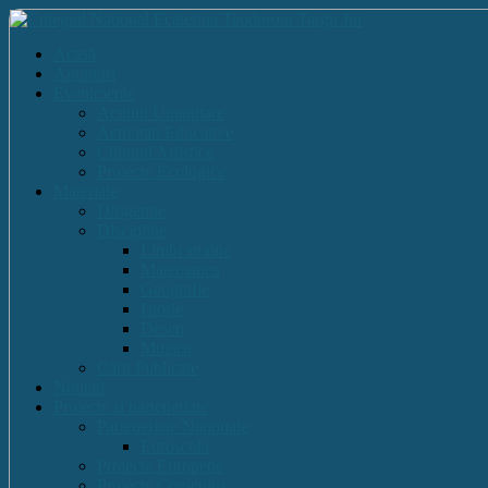
Acasă
Anunturi
Evenimente
Actiuni Umanitare
Activitati Educative
Cultural Artistice
Proiecte Ecologice
Materiale
Dirigentie
Discipline
Limbi straine
Matematica
Geografie
Istorie
Desen
Muzica
Cărti Publicate
Noutati
Proiecte si parteneriate
Parteneriate Nationale
Euroscola
Proiecte Europene
Proiecte Comenius