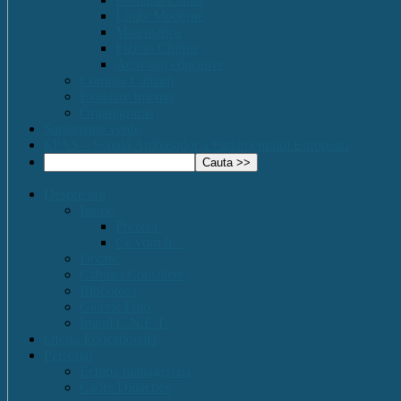
Limbi Moderne
Matematica
Fizica- Chimie
Activități educative
Comisia Calitatii
Evaluare Interna
Organigrama
Saptamana verde
EPAS – Scoală Ambasador a Parlamentului European
Despre noi
Istoric
Prezent
Ce vom fi…
Dotare
Cabinet Consiliere
Biblioteca
Galerie Foto
Imnul C.N.E.T.
Oferta Educațională
Personal
Echipa managerială
Cadre Didactice