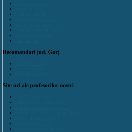
Regulament intern
Organigrama
Evaluare Interna
Rapoarte de Activitate
Planuri operaționale
Consiliul de administratie
Consiliul Profesoral
Contabilitate
Recomandari jud. Gorj
Centrul Brancuși
Hotel Targu Jiu
Primaria Targu Jiu
Site-uri ale profesorilor nostri
C.N.E.T. Euroscola
Calea Eroilor – Euroscola
Prof. Dr. Marinela Pîrvulescu
Prof. Dr. Nichifor Gheorghe : Blog
Proiect "Practică Teoria"
Revista REV-ECA
Simpozion Limbi Moderne