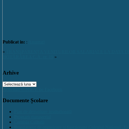
Publicat in:
:
Anunturi
«
TRANSPARENȚA VENITURILOR SALARIALE LA DATA DE 31.0
HOTĂRÂREA C.A. nr. 19
»
Arhive
Arhive
Activitate C.N.E.T. pe Facebook
Documente Școlare
Plan de dezvoltare institutională
Program managerial
Comisia Calitatii
Regulament de organizare și funcționare Colegiul Național „Ec