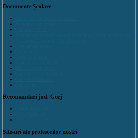
Documente Școlare
Plan de dezvoltare institutională
Program managerial
Comisia Calitatii
Regulament de organizare și funcționare Colegiul Național
„Ecaterina Teodoroiu” Tg-Jiu, Gorj
Regulament intern
Organigrama
Evaluare Interna
Rapoarte de Activitate
Planuri operaționale
Consiliul de administratie
Consiliul Profesoral
Contabilitate
Recomandari jud. Gorj
Centrul Brancuși
Hotel Targu Jiu
Primaria Targu Jiu
Site-uri ale profesorilor nostri