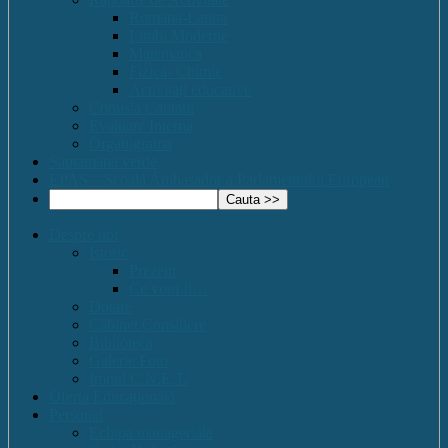
Romana-Latina
Limbi Moderne
Matematica
Fizica- Chimie
Activități educative
Comisia Calitatii
Evaluare Interna
Organigrama
Saptamana verde
EPAS – Scoală Ambasador a Parlamentului European
Despre noi
Istoric
Prezent
Ce vom fi…
Dotare
Cabinet Consiliere
Biblioteca
Galerie Foto
Imnul C.N.E.T.
Oferta Educațională
Personal
Echipa managerială