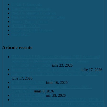
C.N.E.T. Euroscola
Calea Eroilor – Euroscola
Prof. Dr. Marinela Pîrvulescu
Prof. Dr. Nichifor Gheorghe : Blog
Proiect "Practică Teoria"
Revista REV-ECA
Simpozion Limbi Moderne
Site M.E.C.
Articole recente
IMPORTANT ! Se redeschide căminul CNET pentru anul
școlar 2026 – 2027. Înscrierile se fac tot în perioada
23.07.2026 – 28.07.2026.
iulie 23, 2026
Înscriere clasa a IX a – an școlar 2026 – 2027
iulie 17, 2026
Calendar BACALAUREAT – sesiunea iulie august 2026
iulie 17, 2026
HOT. CA 09.06.2026
iunie 16, 2026
Înscrierile pentru clasa a V a an școlar 2026 – 2027 –
CONTINUĂ.
iunie 8, 2026
HOT. CA 28.05.2026
mai 28, 2026
CONCURSUL NAŢIONAL DE GEOGRAFIE „TERRA –
MICA OLIMPIADĂ DE GEOGRAFIE” 23 mai 2026, etapa