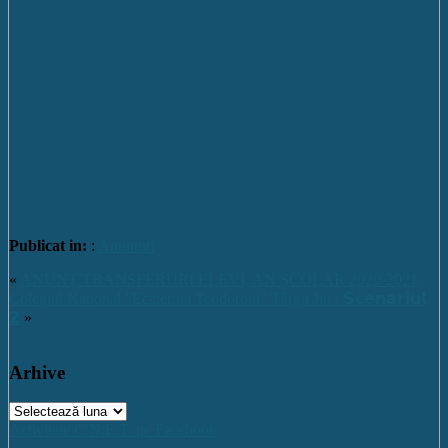
Publicat in:
:
Anunturi
«
ANUNȚ TRANSFERURI ELEVI, AN ȘCOLAR 2020-2021
Colegiul Național ”Ecaterina Teodoroiu” Târgu Jiu / 𝗦𝗰𝗲𝗻𝗮𝗿𝗶𝘂𝗹
𝟮
»
Arhive
Arhive
Activitate C.N.E.T. pe Facebook