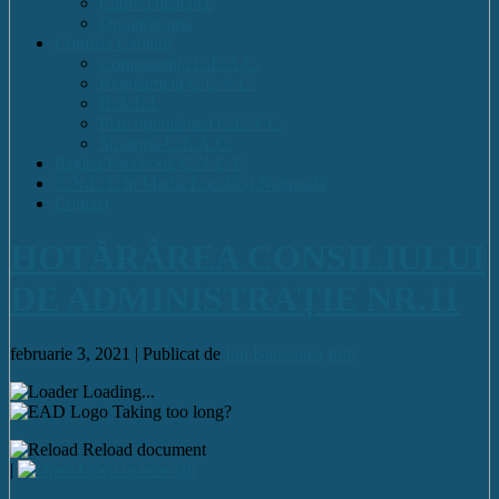
Cadre Didactice
Organigrama
Comisia Calitatii
Componența C.E.A.C.
Regulament C.E.A.C.
R.A.E.I.
Plan operational C.E.A.C.
Strategia C.E.A.C.
Pagina Facebook C.N.E.T.
C.N.E.T. în Media Locală și Națională
Contact
HOTĂRÂREA CONSILIULUI
DE ADMINISTRAȚIE NR.11
februarie 3, 2021 |
Publicat de
Ion Banciulea
Info
Loading...
Taking too long?
Reload document
|
Open in new tab