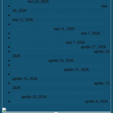
națională
mai 22, 2026
Continuare înscrieri clasa a V a / an școlar 2026 – 2027
mai
20, 2026
Eric Maioga – Bronz la Olimpiada Națională de Informatică
mai 11, 2026
Mario Scurtu, medalie de argint la Olimpiada Națională de
Astronomie și Astrofizică
mai 11, 2026
Oferta educațională – an școlar 2026-2027
mai 7, 2026
Mario Scurtu, elevul căruia pasiunea pentru astrofizică i-a
adus o bursă integrală la Harvard
mai 7, 2026
Înscrieri clasa a V a /an școlar2026 – 2027
aprilie 27, 2026
Înscrieri pentru clasa a V a / an școlar 2026 – 2027
aprilie 24,
2026
HOT. CA 23.04.2026
aprilie 23, 2026
De la Leleşti la Harvard: un adolescent desluşeşte tainele
Cosmosului, la „Garantat 100%
aprilie 21, 2026
Model cerere înscriere clasa a V a / an școlar 2026 – 2027
aprilie 15, 2026
Înscrieri pentru clasa a V a / an școlar 2026 – 2027
aprilie 15,
2026
Olimpiada Națională de Limba Franceză – Piatra – Neamț
2026
aprilie 10, 2026
Festivalul-concurs de teatru “Sabin Popescu”
aprilie 9, 2026