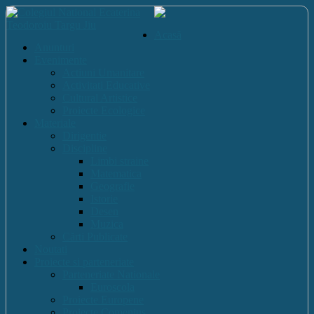
Acasă
Anunturi
Evenimente
Actiuni Umanitare
Activitati Educative
Cultural Artistice
Proiecte Ecologice
Materiale
Dirigentie
Discipline
Limbi straine
Matematica
Geografie
Istorie
Desen
Muzica
Cărti Publicate
Noutati
Proiecte si parteneriate
Parteneriate Nationale
Euroscola
Proiecte Europene
Proiecte Comenius