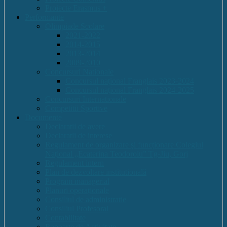
Proiecte Erasmus +
Performante
Olimpiade Scolare
2021-2022
2014-2015
2013-2014
2009-2010
Concursuri Nationale
Concursul național Franglais 2023-2024
Concursul național Franglais 2024-2025
Concursuri Internationale
Competitii Sportive
Documente
Declaratii de avere
Declaratii de interese
Regulament de organizare și funcționare Colegiul
Național „Ecaterina Teodoroiu” Tg-Jiu, Gorj
Regulament intern
Plan de dezvoltare institutională
Program managerial
Planuri operaționale
Consiliul de administratie
Consiliul Profesoral
Contabilitate
Rapoarte de Activitate