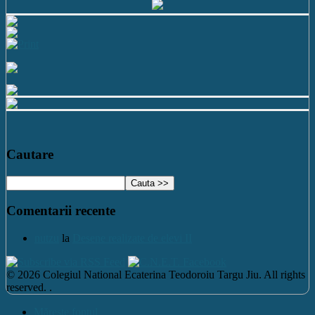
Cautare
Comentarii recente
nutzu
la
Desene realizate de elevi II
© 2026 Colegiul National Ecaterina Teodoroiu Targu Jiu. All rights
reserved. .
Mărește fontul