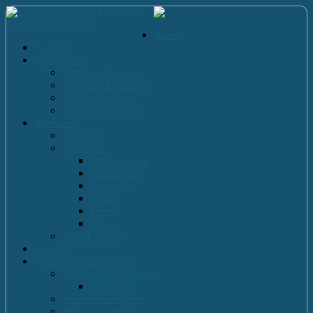
Acasă
Anunturi
Evenimente
Actiuni Umanitare
Activitati Educative
Cultural Artistice
Proiecte Ecologice
Materiale
Dirigentie
Discipline
Limbi straine
Matematica
Geografie
Istorie
Desen
Muzica
Cărti Publicate
Noutati
Proiecte si parteneriate
Parteneriate Nationale
Euroscola
Proiecte Europene
Proiecte Comenius