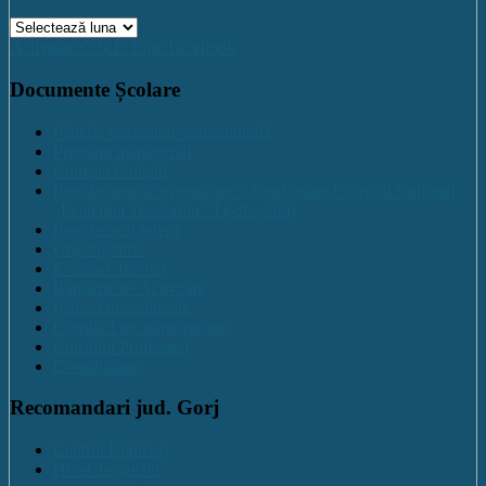
Arhive
Activitate C.N.E.T. pe Facebook
Documente Școlare
Plan de dezvoltare institutională
Program managerial
Comisia Calitatii
Regulament de organizare și funcționare Colegiul Național
„Ecaterina Teodoroiu” Tg-Jiu, Gorj
Regulament intern
Organigrama
Evaluare Interna
Rapoarte de Activitate
Planuri operaționale
Consiliul de administratie
Consiliul Profesoral
Contabilitate
Recomandari jud. Gorj
Centrul Brancuși
Hotel Targu Jiu