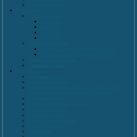
Proiecte Erasmus +
Performante
Olimpiade Scolare
2021-2022
2014-2015
2013-2014
2009-2010
Concursuri Nationale
Concursul național Franglais 2023-2024
Concursul național Franglais 2024-2025
Concursuri Internationale
Competitii Sportive
Documente
Declaratii de avere
Declaratii de interese
Regulament de organizare și funcționare Colegiul
Național „Ecaterina Teodoroiu” Tg-Jiu, Gorj
Regulament intern
Plan de dezvoltare institutională
Program managerial
Planuri operaționale
Consiliul de administratie
Consiliul Profesoral
Contabilitate
Rapoarte de Activitate