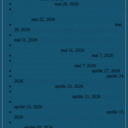
HOT. CA 28.05.2026
mai 28, 2026
CONCURSUL NAŢIONAL DE GEOGRAFIE „TERRA –
MICA OLIMPIADĂ DE GEOGRAFIE” 23 mai 2026, etapa
națională
mai 22, 2026
Continuare înscrieri clasa a V a / an școlar 2026 – 2027
mai
20, 2026
Eric Maioga – Bronz la Olimpiada Națională de Informatică
mai 11, 2026
Mario Scurtu, medalie de argint la Olimpiada Națională de
Astronomie și Astrofizică
mai 11, 2026
Oferta educațională – an școlar 2026-2027
mai 7, 2026
Mario Scurtu, elevul căruia pasiunea pentru astrofizică i-a
adus o bursă integrală la Harvard
mai 7, 2026
Înscrieri clasa a V a /an școlar2026 – 2027
aprilie 27, 2026
Înscrieri pentru clasa a V a / an școlar 2026 – 2027
aprilie 24,
2026
HOT. CA 23.04.2026
aprilie 23, 2026
De la Leleşti la Harvard: un adolescent desluşeşte tainele
Cosmosului, la „Garantat 100%
aprilie 21, 2026
Model cerere înscriere clasa a V a / an școlar 2026 – 2027
aprilie 15, 2026
Înscrieri pentru clasa a V a / an școlar 2026 – 2027
aprilie 15,
2026
Olimpiada Națională de Limba Franceză – Piatra – Neamț
2026
aprilie 10, 2026