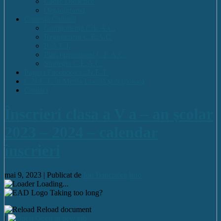
Cadre Didactice
Organigrama
Comisia Calitatii
Componența C.E.A.C.
Regulament C.E.A.C.
R.A.E.I.
Plan operational C.E.A.C.
Strategia C.E.A.C.
Pagina Facebook C.N.E.T.
C.N.E.T. în Media Locală și Națională
Contact
Înscrieri clasa a V a – an școlar
2023 – 2024 – calendar
înscrieri
mai 9, 2023 |
Publicat de
Ion Banciulea
Info
Loading...
Taking too long?
Reload document
|
Open in new tab