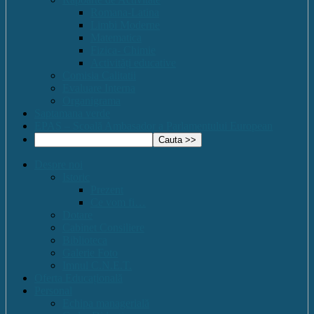
Romana-Latina
Limbi Moderne
Matematica
Fizica- Chimie
Activități educative
Comisia Calitatii
Evaluare Interna
Organigrama
Saptamana verde
EPAS – Scoală Ambasador a Parlamentului European
Despre noi
Istoric
Prezent
Ce vom fi…
Dotare
Cabinet Consiliere
Biblioteca
Galerie Foto
Imnul C.N.E.T.
Oferta Educațională
Personal
Echipa managerială