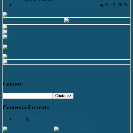
Festivalul-concurs de teatru “Sabin Popescu”
aprilie 9, 2026
Cautare
Comentarii recente
nutzu
la
Desene realizate de elevi II