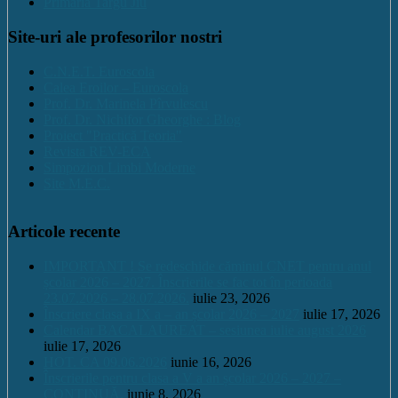
Primaria Targu Jiu
Site-uri ale profesorilor nostri
C.N.E.T. Euroscola
Calea Eroilor – Euroscola
Prof. Dr. Marinela Pîrvulescu
Prof. Dr. Nichifor Gheorghe : Blog
Proiect "Practică Teoria"
Revista REV-ECA
Simpozion Limbi Moderne
Site M.E.C.
Articole recente
IMPORTANT ! Se redeschide căminul CNET pentru anul
școlar 2026 – 2027. Înscrierile se fac tot în perioada
23.07.2026 – 28.07.2026.
iulie 23, 2026
Înscriere clasa a IX a – an școlar 2026 – 2027
iulie 17, 2026
Calendar BACALAUREAT – sesiunea iulie august 2026
iulie 17, 2026
HOT. CA 09.06.2026
iunie 16, 2026
Înscrierile pentru clasa a V a an școlar 2026 – 2027 –
CONTINUĂ.
iunie 8, 2026