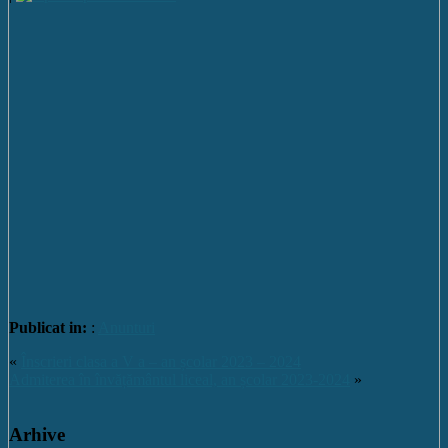
Publicat in:
:
Anunturi
«
Înscrieri clasa a V a – an școlar 2023 – 2024
Admiterea în învățământul liceal, an școlar 2023-2024
»
Arhive