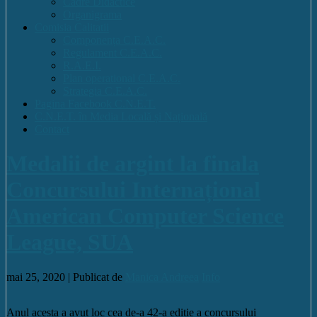
Cadre Didactice
Organigrama
Comisia Calitatii
Componența C.E.A.C.
Regulament C.E.A.C.
R.A.E.I.
Plan operational C.E.A.C.
Strategia C.E.A.C.
Pagina Facebook C.N.E.T.
C.N.E.T. în Media Locală și Națională
Contact
Medalii de argint la finala
Concursului Internațional
American Computer Science
League, SUA
mai 25, 2020 |
Publicat de
Manica Andreea
Info
Anul acesta a avut loc cea de-a 42-a ediție a concursului