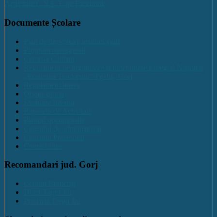
Activitate C.N.E.T. pe Facebook
Documente Școlare
Plan de dezvoltare institutională
Program managerial
Comisia Calitatii
Regulament de organizare și funcționare Colegiul Național
„Ecaterina Teodoroiu” Tg-Jiu, Gorj
Regulament intern
Organigrama
Evaluare Interna
Rapoarte de Activitate
Planuri operaționale
Consiliul de administratie
Consiliul Profesoral
Contabilitate
Recomandari jud. Gorj
Centrul Brancuși
Hotel Targu Jiu
Primaria Targu Jiu