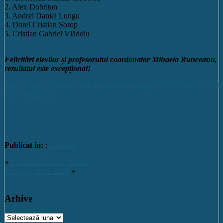
2. Alex Dobrițan
3. Andrei Daniel Lungu
4. Dorel Cristian Șorop
5. Cristian Gabriel Vlădoiu
Felicitări elevilor și profesorului coordonator Mihaela Runceanu,
rezultatul este excepțional!
https://www.facebook.com/cnet.tg.jiu/photos/pcb.29449206022123
type=3&theater
Publicat in:
:
Anunturi
«
Mobilitate Duzce, Turcia
Promoția 2016-2020
»
Arhive
Arhive