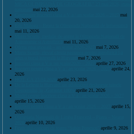
MICA OLIMPIADĂ DE GEOGRAFIE” 23 mai 2026, etapa
națională
mai 22, 2026
Continuare înscrieri clasa a V a / an școlar 2026 – 2027
mai
20, 2026
Eric Maioga – Bronz la Olimpiada Națională de Informatică
mai 11, 2026
Mario Scurtu, medalie de argint la Olimpiada Națională de
Astronomie și Astrofizică
mai 11, 2026
Oferta educațională – an școlar 2026-2027
mai 7, 2026
Mario Scurtu, elevul căruia pasiunea pentru astrofizică i-a
adus o bursă integrală la Harvard
mai 7, 2026
Înscrieri clasa a V a /an școlar2026 – 2027
aprilie 27, 2026
Înscrieri pentru clasa a V a / an școlar 2026 – 2027
aprilie 24,
2026
HOT. CA 23.04.2026
aprilie 23, 2026
De la Leleşti la Harvard: un adolescent desluşeşte tainele
Cosmosului, la „Garantat 100%
aprilie 21, 2026
Model cerere înscriere clasa a V a / an școlar 2026 – 2027
aprilie 15, 2026
Înscrieri pentru clasa a V a / an școlar 2026 – 2027
aprilie 15,
2026
Olimpiada Națională de Limba Franceză – Piatra – Neamț
2026
aprilie 10, 2026
Festivalul-concurs de teatru “Sabin Popescu”
aprilie 9, 2026