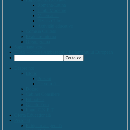
Romana-Latina
Limbi Moderne
Matematica
Fizica- Chimie
Activități educative
Comisia Calitatii
Evaluare Interna
Organigrama
Saptamana verde
EPAS – Scoală Ambasador a Parlamentului European
Despre noi
Istoric
Prezent
Ce vom fi…
Dotare
Cabinet Consiliere
Biblioteca
Galerie Foto
Imnul C.N.E.T.
Oferta Educațională
Personal
Echipa managerială