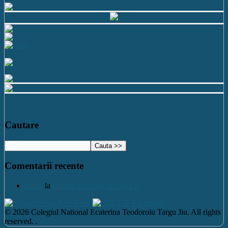
Cautare
Comentarii recente
nutzu
la
Desene realizate de elevi II
© 2026 Colegiul National Ecaterina Teodoroiu Targu Jiu. All rights
reserved. .