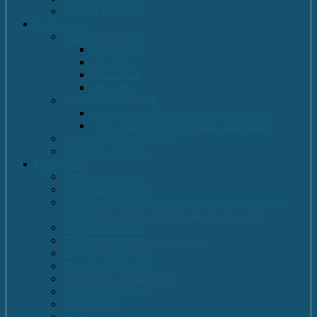
Proiecte Erasmus +
Performante
Olimpiade Scolare
2021-2022
2014-2015
2013-2014
2009-2010
Concursuri Nationale
Concursul național Franglais 2023-2024
Concursul național Franglais 2024-2025
Concursuri Internationale
Competitii Sportive
Documente
Declaratii de avere
Declaratii de interese
Regulament de organizare și funcționare Colegiul
Național „Ecaterina Teodoroiu” Tg-Jiu, Gorj
Regulament intern
Plan de dezvoltare institutională
Program managerial
Planuri operaționale
Consiliul de administratie
Consiliul Profesoral
Contabilitate
Rapoarte de Activitate