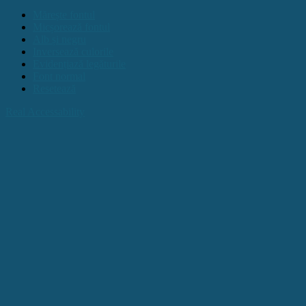
Mărește fontul
Micșorează fontul
Alb și negru
Inversează culorile
Evidențiază legăturile
Font normal
Resetează
Real Accessability