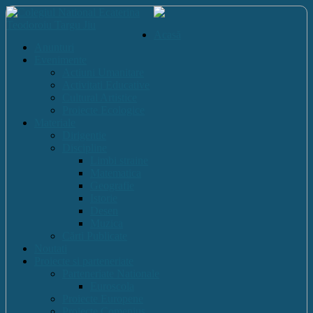
Acasă
Anunturi
Evenimente
Actiuni Umanitare
Activitati Educative
Cultural Artistice
Proiecte Ecologice
Materiale
Dirigentie
Discipline
Limbi straine
Matematica
Geografie
Istorie
Desen
Muzica
Cărti Publicate
Noutati
Proiecte si parteneriate
Parteneriate Nationale
Euroscola
Proiecte Europene
Proiecte Comenius