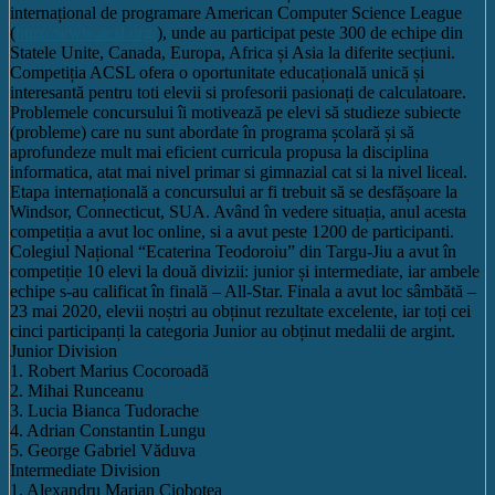
internațional de programare American Computer Science League
(
http://www.acsl.org/
), unde au participat peste 300 de echipe din
Statele Unite, Canada, Europa, Africa și Asia la diferite secțiuni.
Competiția ACSL ofera o oportunitate educațională unică și
interesantă pentru toti elevii si profesorii pasionați de calculatoare.
Problemele concursului îi motivează pe elevi să studieze subiecte
(probleme) care nu sunt abord
ate în programa școlară și să
aprofundeze mult mai eficient curricula propusa la disciplina
informatica, atat mai nivel primar si gimnazial cat si la nivel liceal.
Etapa internațională a concursului ar fi trebuit să se desfășoare la
Windsor, Connecticut, SUA. Având în vedere situația, anul acesta
competiția a avut loc online, si a avut peste 1200 de participanti.
Colegiul Național “Ecaterina Teodoroiu” din Targu-Jiu a avut în
competiție 10 elevi la două divizii: junior și intermediate, iar ambele
echipe s-au calificat în finală – All-Star. Finala a avut loc sâmbătă –
23 mai 2020, elevii noștri au obținut rezultate excelente, iar toți cei
cinci participanți la categoria Junior au obținut medalii de argint.
Junior Division
1. Robert Marius Cocoroadă
2. Mihai Runceanu
3. Lucia Bianca Tudorache
4. Adrian Constantin Lungu
5. George Gabriel Văduva
Intermediate Division
1. Alexandru Marian Ciobotea