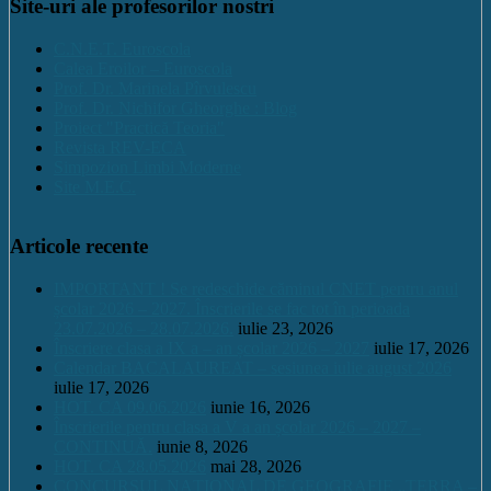
Site-uri ale profesorilor nostri
C.N.E.T. Euroscola
Calea Eroilor – Euroscola
Prof. Dr. Marinela Pîrvulescu
Prof. Dr. Nichifor Gheorghe : Blog
Proiect "Practică Teoria"
Revista REV-ECA
Simpozion Limbi Moderne
Site M.E.C.
Articole recente
IMPORTANT ! Se redeschide căminul CNET pentru anul
școlar 2026 – 2027. Înscrierile se fac tot în perioada
23.07.2026 – 28.07.2026.
iulie 23, 2026
Înscriere clasa a IX a – an școlar 2026 – 2027
iulie 17, 2026
Calendar BACALAUREAT – sesiunea iulie august 2026
iulie 17, 2026
HOT. CA 09.06.2026
iunie 16, 2026
Înscrierile pentru clasa a V a an școlar 2026 – 2027 –
CONTINUĂ.
iunie 8, 2026
HOT. CA 28.05.2026
mai 28, 2026
CONCURSUL NAŢIONAL DE GEOGRAFIE „TERRA –