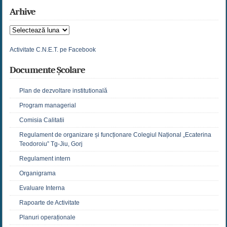
Arhive
Arhive
Activitate C.N.E.T. pe Facebook
Documente Școlare
Plan de dezvoltare institutională
Program managerial
Comisia Calitatii
Regulament de organizare și funcționare Colegiul Național „Ecaterina
Teodoroiu” Tg-Jiu, Gorj
Regulament intern
Organigrama
Evaluare Interna
Rapoarte de Activitate
Planuri operaționale