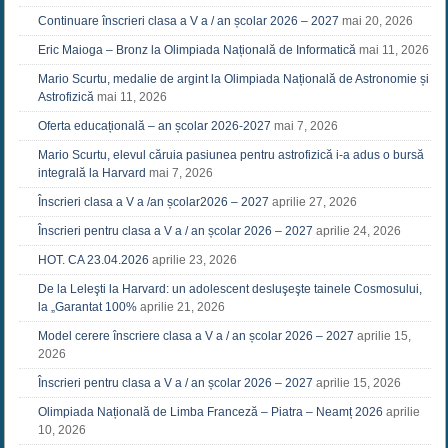
Continuare înscrieri clasa a V a / an școlar 2026 – 2027
mai 20, 2026
Eric Maioga – Bronz la Olimpiada Națională de Informatică
mai 11, 2026
Mario Scurtu, medalie de argint la Olimpiada Națională de Astronomie și
Astrofizică
mai 11, 2026
Oferta educațională – an școlar 2026-2027
mai 7, 2026
Mario Scurtu, elevul căruia pasiunea pentru astrofizică i-a adus o bursă
integrală la Harvard
mai 7, 2026
Înscrieri clasa a V a /an școlar2026 – 2027
aprilie 27, 2026
Înscrieri pentru clasa a V a / an școlar 2026 – 2027
aprilie 24, 2026
HOT. CA 23.04.2026
aprilie 23, 2026
De la Leleşti la Harvard: un adolescent desluşeşte tainele Cosmosului,
la „Garantat 100%
aprilie 21, 2026
Model cerere înscriere clasa a V a / an școlar 2026 – 2027
aprilie 15,
2026
Înscrieri pentru clasa a V a / an școlar 2026 – 2027
aprilie 15, 2026
Olimpiada Națională de Limba Franceză – Piatra – Neamț 2026
aprilie
10, 2026