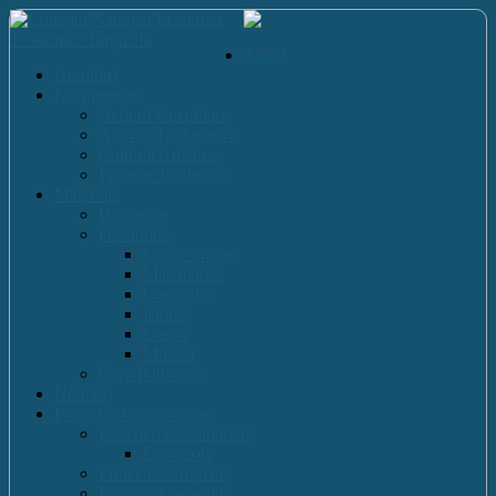
Acasă
Anunturi
Evenimente
Actiuni Umanitare
Activitati Educative
Cultural Artistice
Proiecte Ecologice
Materiale
Dirigentie
Discipline
Limbi straine
Matematica
Geografie
Istorie
Desen
Muzica
Cărti Publicate
Noutati
Proiecte si parteneriate
Parteneriate Nationale
Euroscola
Proiecte Europene
Proiecte Comenius