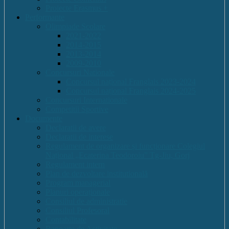
Proiecte Erasmus +
Performante
Olimpiade Scolare
2021-2022
2014-2015
2013-2014
2009-2010
Concursuri Nationale
Concursul național Franglais 2023-2024
Concursul național Franglais 2024-2025
Concursuri Internationale
Competitii Sportive
Documente
Declaratii de avere
Declaratii de interese
Regulament de organizare și funcționare Colegiul
Național „Ecaterina Teodoroiu” Tg-Jiu, Gorj
Regulament intern
Plan de dezvoltare institutională
Program managerial
Planuri operaționale
Consiliul de administratie
Consiliul Profesoral
Contabilitate
Rapoarte de Activitate