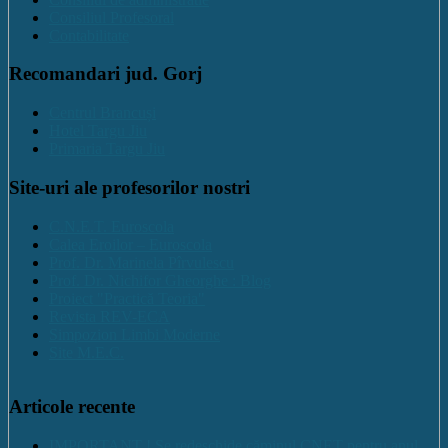
Consiliul Profesoral
Contabilitate
Recomandari jud. Gorj
Centrul Brancuși
Hotel Targu Jiu
Primaria Targu Jiu
Site-uri ale profesorilor nostri
C.N.E.T. Euroscola
Calea Eroilor – Euroscola
Prof. Dr. Marinela Pîrvulescu
Prof. Dr. Nichifor Gheorghe : Blog
Proiect "Practică Teoria"
Revista REV-ECA
Simpozion Limbi Moderne
Site M.E.C.
Articole recente
IMPORTANT ! Se redeschide căminul CNET pentru anul