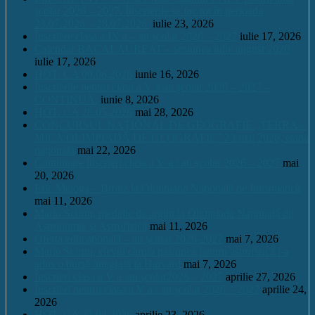
școlar 2026 – 2027. Înscrierile se fac tot în perioada
23.07.2026 – 28.07.2026.
iulie 23, 2026
Înscriere clasa a IX a – an școlar 2026 – 2027
iulie 17, 2026
Calendar BACALAUREAT – sesiunea iulie august 2026
iulie 17, 2026
HOT. CA 09.06.2026
iunie 16, 2026
Înscrierile pentru clasa a V a an școlar 2026 – 2027 –
CONTINUĂ.
iunie 8, 2026
HOT. CA 28.05.2026
mai 28, 2026
CONCURSUL NAŢIONAL DE GEOGRAFIE „TERRA –
MICA OLIMPIADĂ DE GEOGRAFIE” 23 mai 2026, etapa
națională
mai 22, 2026
Continuare înscrieri clasa a V a / an școlar 2026 – 2027
mai
20, 2026
Eric Maioga – Bronz la Olimpiada Națională de Informatică
mai 11, 2026
Mario Scurtu, medalie de argint la Olimpiada Națională de
Astronomie și Astrofizică
mai 11, 2026
Oferta educațională – an școlar 2026-2027
mai 7, 2026
Mario Scurtu, elevul căruia pasiunea pentru astrofizică i-a
adus o bursă integrală la Harvard
mai 7, 2026
Înscrieri clasa a V a /an școlar2026 – 2027
aprilie 27, 2026
Înscrieri pentru clasa a V a / an școlar 2026 – 2027
aprilie 24,
2026
HOT. CA 23.04.2026
aprilie 23, 2026