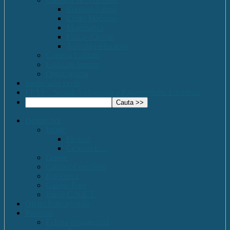
Romana-Latina
Limbi Moderne
Matematica
Fizica- Chimie
Activități educative
Comisia Calitatii
Evaluare Interna
Organigrama
Saptamana verde
EPAS – Scoală Ambasador a Parlamentului European
Despre noi
Istoric
Prezent
Ce vom fi…
Dotare
Cabinet Consiliere
Biblioteca
Galerie Foto
Imnul C.N.E.T.
Oferta Educațională
Personal
Echipa managerială