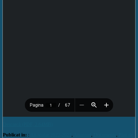
Descarcă (PDF, 2.64MB)
Publicat in:
:
An școlar 2022-2023
,
Anunturi
,
Documente
,
Plan de