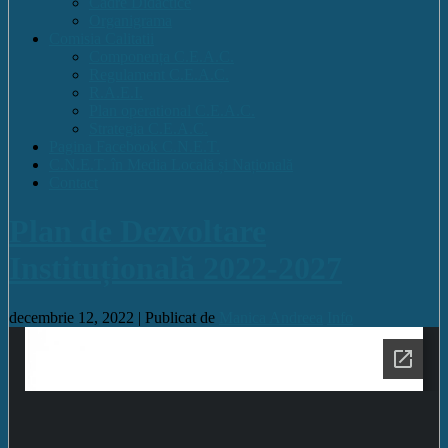
Cadre Didactice
Organigrama
Comisia Calitatii
Componența C.E.A.C.
Regulament C.E.A.C.
R.A.E.I.
Plan operational C.E.A.C.
Strategia C.E.A.C.
Pagina Facebook C.N.E.T.
C.N.E.T. în Media Locală și Națională
Contact
Plan de Dezvoltare
Instituțională 2022-2027
decembrie 12, 2022 |
Publicat de
Manica Andreea
Info