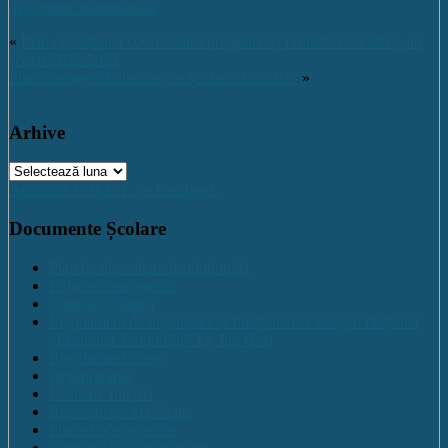
dezvoltare institutională
«
Plan operațional coordonator programe și proiecte educative, an
școlar 2022-2023
Plan managerial director, an școlar 2022-2023
»
Arhive
Arhive
Activitate C.N.E.T. pe Facebook
Documente Școlare
Plan de dezvoltare institutională
Program managerial
Comisia Calitatii
Regulament de organizare și funcționare Colegiul Național
„Ecaterina Teodoroiu” Tg-Jiu, Gorj
Regulament intern
Organigrama
Evaluare Interna
Rapoarte de Activitate
Planuri operaționale
Consiliul de administratie